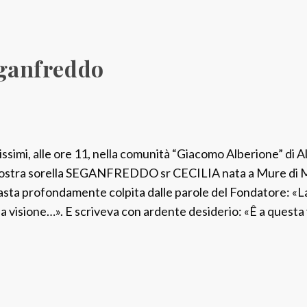
Seganfreddo
issimi, alle ore 11, nella comunità “Giacomo Alberione” di A
nostra sorella SEGANFREDDO sr CECILIA nata a Mure di Mo
asta profondamente colpita dalle parole del Fondatore: «La 
 la visione…». E scriveva con ardente desiderio: «Ê a questa