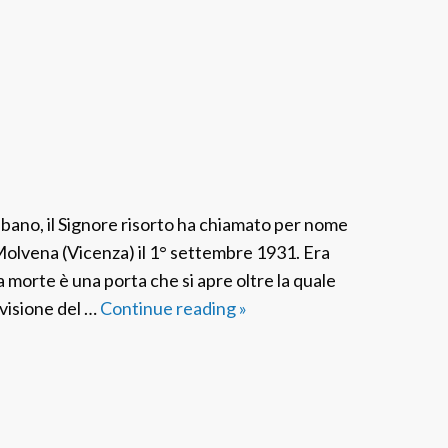
lbano, il Signore risorto ha chiamato per nome
lvena (Vicenza) il 1° settembre 1931. Era
morte è una porta che si apre oltre la quale
 visione del …
Continue reading
F
»
S
P
I
t