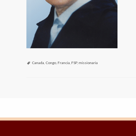
Canada
,
Congo
,
Francia
,
FSP
,
missionaria
P
o
s
t