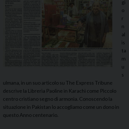
e
gi
r
o
i
r
a
n
P
al
a
is
o
ta
l
m
i
u
n
s
e
ulmana, in un suo articolo su The Express Tribune
a
descrive la Libreria Paoline in Karachi come Piccolo
M
centro cristiano segno di armonia. Conoscendo la
u
situazione in Pakistan lo accogliamo come un dono in
l
questo Anno centenario.
t