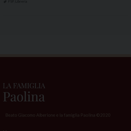
a
FSP
,
Libreria
n
P
o
s
t
N
a
v
i
g
a
t
i
Beato Giacomo Alberione e la famiglia Paolina ©2020
o
n