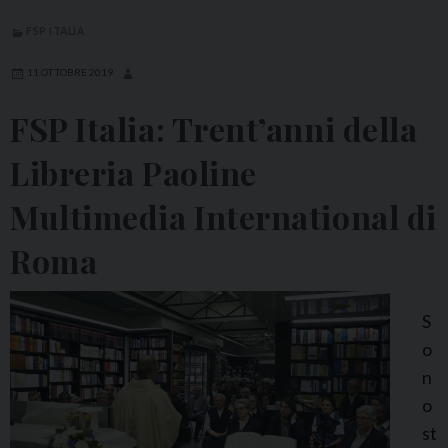
FSP ITALIA
11 OTTOBRE 2019
FSP Italia: Trent’anni della
Libreria Paoline
Multimedia International di
Roma
S
o
n
o
st