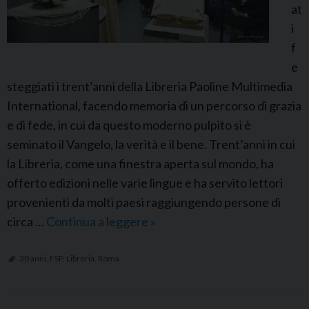
at
i
f
e
steggiati i trent’anni della Libreria Paoline Multimedia
International, facendo memoria di un percorso di grazia
e di fede, in cui da questo moderno pulpito si è
seminato il Vangelo, la verità e il bene. Trent’anni in cui
la Libreria, come una finestra aperta sul mondo, ha
offerto edizioni nelle varie lingue e ha servito lettori
provenienti da molti paesi raggiungendo persone di
circa …
Continua a leggere
F
»
S
P
30 anni
,
FSP
,
Libreria
,
Roma
I
t