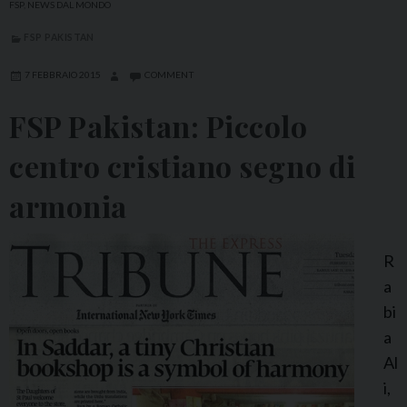
k
e
FSP
,
NEWS DAL MONDO
i
s
FSP PAKISTAN
s
a
t
7 FEBBRAIO 2015
COMMENT
M
a
a
FSP Pakistan: Piccolo
n
t
:
a
centro cristiano segno di
N
d
armonia
u
i
o
v
R
a
a
L
bi
i
a
b
Al
r
i,