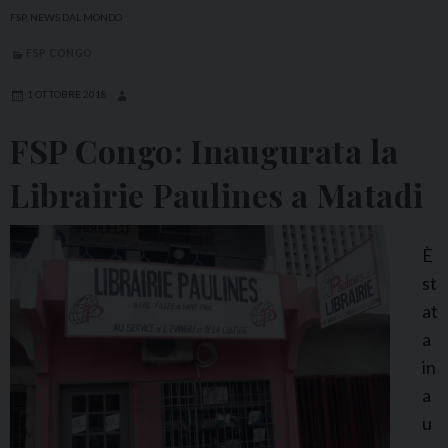
a
FSP
,
NEWS DAL MONDO
l
FSP CONGO
i
a
1 OTTOBRE 2018
:
FSP Congo: Inaugurata la
T
r
Librairie Paulines a Matadi
e
n
È
t
st
’
at
a
a
n
in
n
a
i
u
d