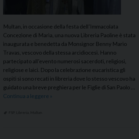
a
e
L
r
i
n
Multan, in occasione della festa dell’Immacolata
b
a
Concezione di Maria, una nuova Libreria Paoline è stata
r
t
inaugurata e benedetta da Monsignor Benny Mario
a
i
Travas, vescovo della stessa arcidiocesi. Hanno
i
o
partecipato all’evento numerosi sacerdoti, religiosi,
r
n
religiose e laici. Dopo la celebrazione eucaristica gli
i
a
ospiti si sono recati in libreria dove lo stesso vescovo ha
e
l
guidato una breve preghiera per le Figlie di San Paolo …
P
d
Continua a leggere
F
»
a
i
S
u
R
P
FSP
,
Libreria
,
Multan
l
o
P
i
m
a
n
a