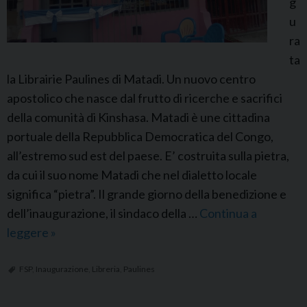
g
e
u
l
ra
l
ta
a
la Librairie Paulines di Matadi. Un nuovo centro
L
apostolico che nasce dal frutto di ricerche e sacrifici
i
della comunità di Kinshasa. Matadi è une cittadina
b
portuale della Repubblica Democratica del Congo,
r
all’estremo sud est del paese. E’ costruita sulla pietra,
e
da cui il suo nome Matadi che nel dialetto locale
r
significa “pietra”. Il grande giorno della benedizione e
i
dell’inaugurazione, il sindaco della …
Continua a
a
leggere
F
»
P
S
a
P
FSP
,
Inaugurazione
,
Libreria
,
Paulines
o
C
l