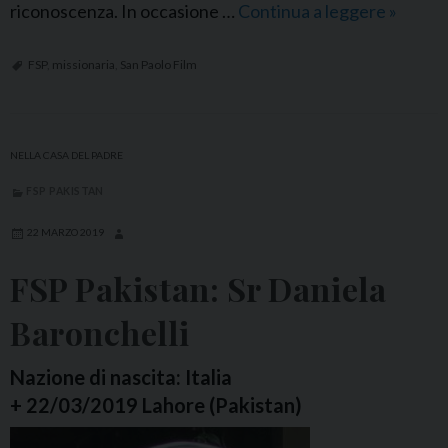
riconoscenza. In occasione …
Continua a leggere
F
»
S
P
FSP
,
missionaria
,
San Paolo Film
I
t
a
NELLA CASA DEL PADRE
l
FSP PAKISTAN
i
a
22 MARZO 2019
:
FSP Pakistan: Sr Daniela
S
r
Baronchelli
A
n
Nazione di nascita: Italia
g
+ 22/03/2019 Lahore (Pakistan)
e