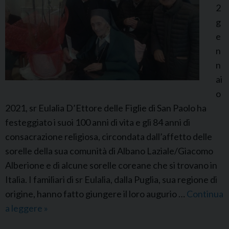
i
2
c
g
i
e
a
n
l
n
e
ai
d
o
e
2021, sr Eulalia D’Ettore delle Figlie di San Paolo ha
l
festeggiato i suoi 100 anni di vita e gli 84 anni di
l
consacrazione religiosa, circondata dall’affetto delle
a
sorelle della sua comunità di Albano Laziale/Giacomo
S
Alberione e di alcune sorelle coreane che si trovano in
t
Italia. I familiari di sr Eulalia, dalla Puglia, sua regione di
e
origine, hanno fatto giungere il loro augurio …
Continua
l
a leggere
I
»
l
1