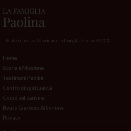
i
o
i
o
s
Beato Giacomo Alberione e la famiglia Paolina ©2020
a
t
Home
e
Storia e Missione
s
Testimoni Paolini
t
i
Centro di spiritualità
m
Corso sul carisma
o
Beato Giacomo Alberione
n
Privacy
i
a