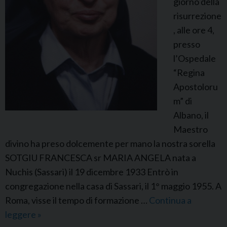
giorno della
risurrezione
, alle ore 4,
presso
l’Ospedale
“Regina
Apostoloru
m” di
Albano, il
Maestro
divino ha preso dolcemente per mano la nostra sorella
SOTGIU FRANCESCA sr MARIA ANGELA nata a
Nuchis (Sassari) il 19 dicembre 1933 Entrò in
congregazione nella casa di Sassari, il 1° maggio 1955. A
Roma, visse il tempo di formazione …
Continua a
leggere
F
»