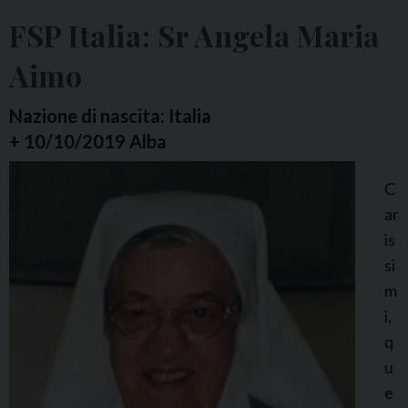
l
FSP Italia: Sr Angela Maria
i
a
Aimo
:
S
Nazione di nascita: Italia
r
+ 10/10/2019 Alba
M
C
.
ar
T
is
h
si
e
m
c
i,
l
q
a
u
C
e
a