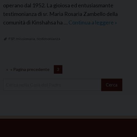
operano dal 1952. La gioiosa ed entusiasmante
testimonianza di sr. Maria Rosaria Zambello della
comunità di Kinshahsa ha …
Continua a leggere
F
»
S
P
FSP
,
missionaria
,
testimonianza
I
t
a
« Pagina precedente
3
l
i
Cerca
a
:
U
n
a
g