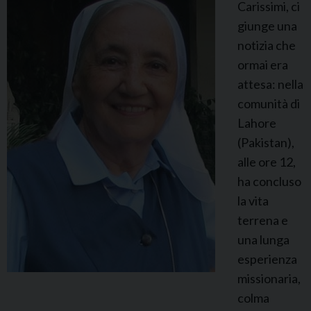
Carissimi, ci
l
giunge una
a
notizia che
M
ormai era
a
attesa: nella
r
comunità di
i
Lahore
a
(Pakistan),
A
alle ore 12,
i
ha concluso
m
la vita
o
terrena e
una lunga
esperienza
missionaria,
colma