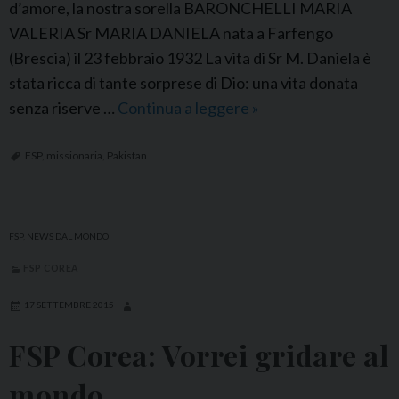
d’amore, la nostra sorella BARONCHELLI MARIA
VALERIA Sr MARIA DANIELA nata a Farfengo
(Brescia) il 23 febbraio 1932 La vita di Sr M. Daniela è
stata ricca di tante sorprese di Dio: una vita donata
senza riserve …
Continua a leggere
F
»
S
P
FSP
,
missionaria
,
Pakistan
P
a
k
FSP
,
NEWS DAL MONDO
i
FSP COREA
s
t
17 SETTEMBRE 2015
a
FSP Corea: Vorrei gridare al
n
:
mondo