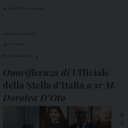
S
P
Corea
,
FSP
,
missionaria
I
t
a
FSP
,
NEWS DAL MONDO
l
FSP COREA
i
a
29 GENNAIO 2021
:
Onorificenza di
Ufficiale
S
r
della Stella d’Italia
a sr M.
A
Dorotea D’Oto
n
g
e
Il
l
2