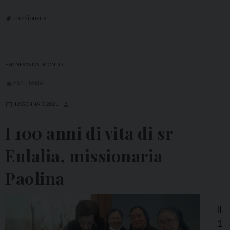
n
o
missionaria
r
i
f
FSP
,
NEWS DAL MONDO
i
FSP ITALIA
c
e
16 GENNAIO 2021
n
I 100 anni di vita di sr
z
a
Eulalia, missionaria
d
Paolina
i
U
f
Il
f
1