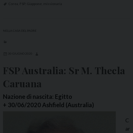
a
0
Corea
,
FSP
,
Giappone
,
missionaria
d
0
’
a
I
n
NELLA CASA DEL PADRE
t
n
a
i
l
d
30 GIUGNO 2020
i
i
FSP Australia: Sr M. Thecla
a
v
a
i
Caruana
s
t
r
a
Nazione di nascita: Egitto
M
d
+ 30/06/2020 Ashfield (Australia)
.
i
D
C
s
o
ar
r