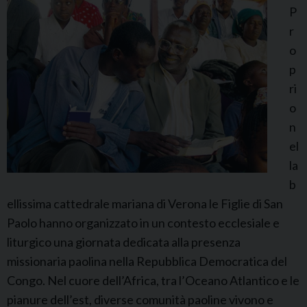
P
i
r
g
o
r
p
i
ri
d
o
a
n
r
el
e
la
a
b
l
ellissima cattedrale mariana di Verona le Figlie di San
m
Paolo hanno organizzato in un contesto ecclesiale e
o
liturgico una giornata dedicata alla presenza
n
missionaria paolina nella Repubblica Democratica del
d
Congo. Nel cuore dell’Africa, tra l’Oceano Atlantico e le
o
pianure dell’est, diverse comunità paoline vivono e