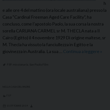
h
r
e alle ore 4 del mattino (ora locale australiana) presso la
i
Casa “Cardinal Freeman Aged Care Facility”, ha
a
concluso, come l’apostolo Paolo, la sua corsa la nostra
P
sorella CARUANA CARMEL sr M. THECLA nata a Il
a
Cairo (Egitto) il 4 novembre 1929 Di origine maltese, sr
o
M. Thecla ha vissuto la fanciullezza in Egitto e la
l
giovinezza in Australia. La sua …
Continua a leggere
F
»
i
S
n
P
FSP
,
missionaria
,
San Paolo Film
a
A
u
s
NELLA CASA DEL PADRE
t
FSP
r
a
11 OTTOBRE 2019