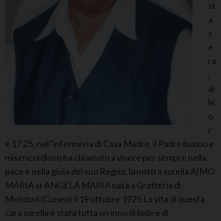
st
r
a
u
s
a
e
n
ra
a
,
al
le
o
r
e 17,25, nell’infermeria di Casa Madre, il Padre buono e
misericordioso ha chiamato a vivere per sempre nella
pace e nella gioia del suo Regno, la nostra sorella AIMO
MARIA sr ANGELA MARIA nata a Gratteria di
Mondovì (Cuneo) il 19 ottobre 1925 La vita di questa
cara sorella è stata tutta un inno di lode e di