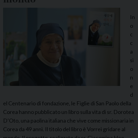
S
r
In
D
o
a
c
n
c
i
a
e
si
l
o
a
n
B
e
a
d
r
el Centenario di fondazione, le Figlie di San Paolo della
o
Corea hanno pubblicato un libro sulla vita di sr. Dorotea
n
D’Oto, una paolina italiana che vive come missionaria in
c
Corea da 49 anni. Il titolo del libro è Vorrei gridare al
h
mondo. Il progetto, realizzato da sr. Giacomina Heo