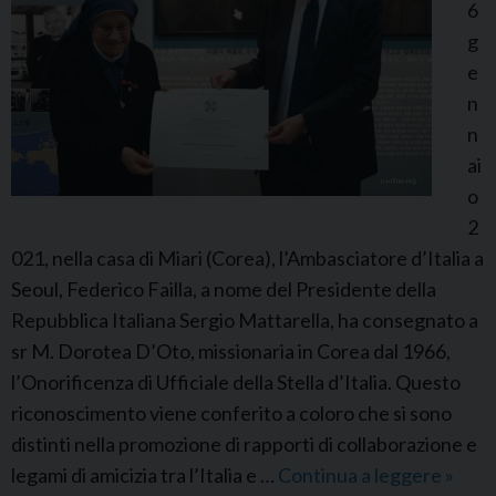
a
6
S
g
o
e
t
n
g
n
i
ai
u
o
2
021, nella casa di Miari (Corea), l’Ambasciatore d’Italia a
Seoul, Federico Failla, a nome del Presidente della
Repubblica Italiana Sergio Mattarella, ha consegnato a
sr M. Dorotea D’Oto, missionaria in Corea dal 1966,
l’Onorificenza di Ufficiale della Stella d’Italia. Questo
riconoscimento viene conferito a coloro che si sono
distinti nella promozione di rapporti di collaborazione e
legami di amicizia tra l’Italia e …
Continua a leggere
O
»