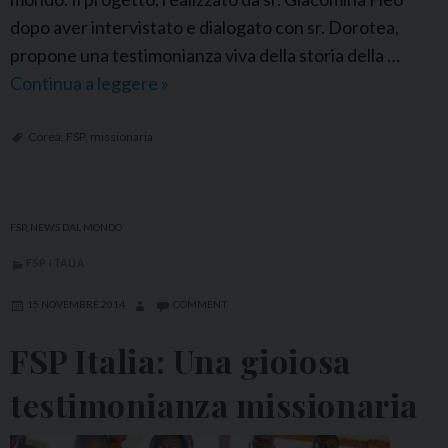
e
dopo aver intervistato e dialogato con sr. Dorotea,
l
propone una testimonianza viva della storia della …
l
Continua a leggere
F
»
i
S
P
Corea
,
FSP
,
missionaria
C
o
r
FSP
,
NEWS DAL MONDO
e
FSP ITALIA
a
:
15 NOVEMBRE 2014
COMMENT
V
FSP Italia: Una gioiosa
o
r
testimonianza missionaria
r
e