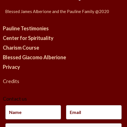
a
t
n
i
Blessed James Alberione and the Pauline Family @2020
o
g
n
e
Pauline Testimonies
l
Center for Spirituality
o
Charism Course
Blessed Giacomo Alberione
Privacy
Credits
Contact us