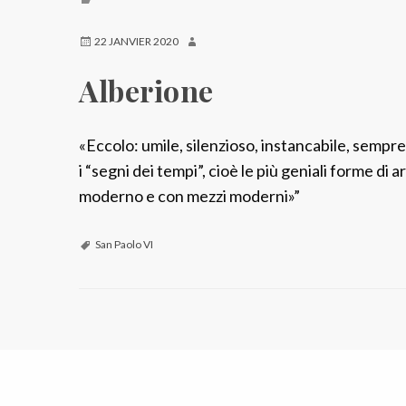
22 JANVIER 2020
Alberione
«Eccolo: umile, silenzioso, instancabile, sempre
i “segni dei tempi”, cioè le più geniali forme di
moderno e con mezzi moderni»”
San Paolo VI
N
a