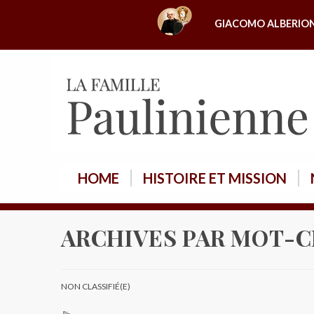
A
GIACOMO ALBERIO
l
l
e
r
a
u
c
o
HOME
HISTOIRE ET MISSION
n
t
e
ARCHIVES PAR MOT-C
n
u
NON CLASSIFIÉ(E)