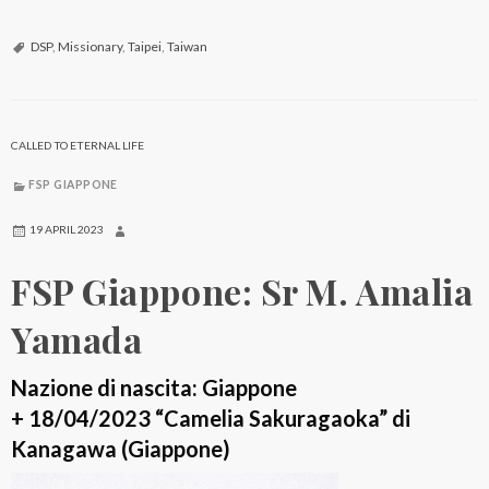
S
P
DSP
,
Missionary
,
Taipei
,
Taiwan
F
i
l
CALLED TO ETERNAL LIFE
i
FSP GIAPPONE
p
p
19 APRIL 2023
i
FSP Giappone: Sr M. Amalia
n
e
Yamada
:
S
Nazione di nascita: Giappone
r
+ 18/04/2023 “Camelia Sakuragaoka” di
G
Kanagawa (Giappone)
i