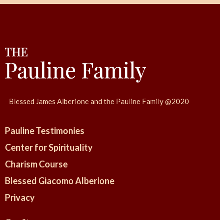
v
:
i
S
g
r
a
M
t
.
i
A
o
m
n
Blessed James Alberione and the Pauline Family @2020
a
l
Pauline Testimonies
i
a
Center for Spirituality
Y
Charism Course
a
Blessed Giacomo Alberione
m
Privacy
a
d