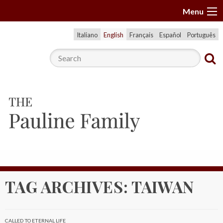
S
Menu
k
i
Italiano
English
Français
Español
Português
p
t
o
c
o
n
t
e
n
t
TAG ARCHIVES:
TAIWAN
CALLED TO ETERNAL LIFE