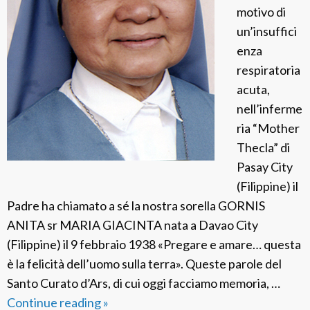
motivo di
un’insuffici
enza
respiratoria
acuta,
nell’inferme
ria “Mother
Thecla” di
Pasay City
(Filippine) il
Padre ha chiamato a sé la nostra sorella GORNIS
ANITA sr MARIA GIACINTA nata a Davao City
(Filippine) il 9 febbraio 1938 «Pregare e amare… questa
è la felicità dell’uomo sulla terra». Queste parole del
Santo Curato d’Ars, di cui oggi facciamo memoria, …
Continue reading
F
»