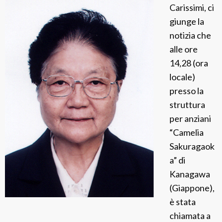
Carissimi, ci
a
giunge la
c
notizia che
i
alle ore
n
14,28 (ora
t
locale)
a
presso la
G
struttura
o
per anziani
r
“Camelia
n
Sakuragaok
i
a” di
s
Kanagawa
(Giappone),
è stata
chiamata a