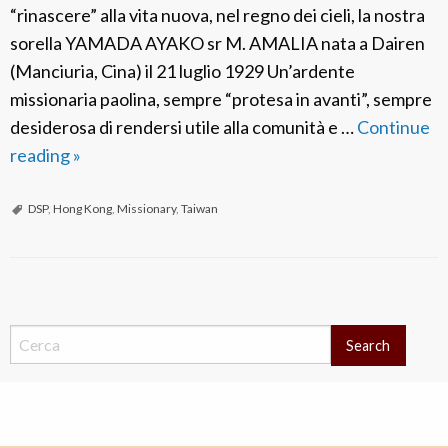
“rinascere” alla vita nuova, nel regno dei cieli, la nostra
sorella YAMADA AYAKO sr M. AMALIA nata a Dairen
(Manciuria, Cina) il 21 luglio 1929 Un’ardente
missionaria paolina, sempre “protesa in avanti”, sempre
desiderosa di rendersi utile alla comunità e …
Continue
reading
F
»
S
P
DSP
,
Hong Kong
,
Missionary
,
Taiwan
G
i
a
P
p
o
Search
p
s
o
t
n
N
a
e