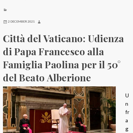
2 DECEMBER 2021
Città del Vaticano: Udienza
di Papa Francesco alla
Famiglia Paolina per il 50°
del Beato Alberione
U
n
fr
a
g