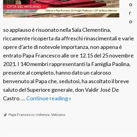
o
r
o
so applauso è risuonato nella Sala Clementina,
riccamente ricoperta da affreschi rinascimentali e varie
opere d’arte di notevole importanza, non appena è
entrato Papa Francesco alle ore 12.15 del 25 novembre
2021. I 140 membri rappresentanti la Famiglia Paolina,
presente al completo, hanno dato un caloroso
benvenuto al Papa che, sedutosi, ha ascoltato il breve
saluto del Superiore generale, don Valdir José De
Castro. …
Continue reading
C
»
i
t
Papa Francesco
,
Udienza
,
Vaticano
t
à