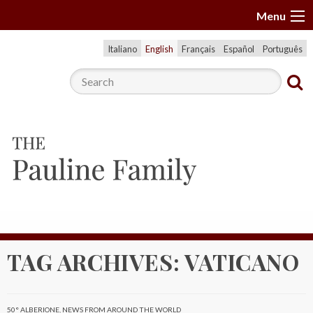
S
Menu
k
i
Italiano
English
Français
Español
Português
p
t
o
c
o
n
t
e
n
t
TAG ARCHIVES:
VATICANO
50° ALBERIONE
,
NEWS FROM AROUND THE WORLD