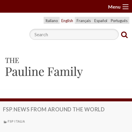
S
Menu
k
i
Italiano
English
Français
Español
Português
p
t
o
c
o
n
t
e
n
t
FSP
NEWS FROM AROUND THE WORLD
,
FSP ITALIA