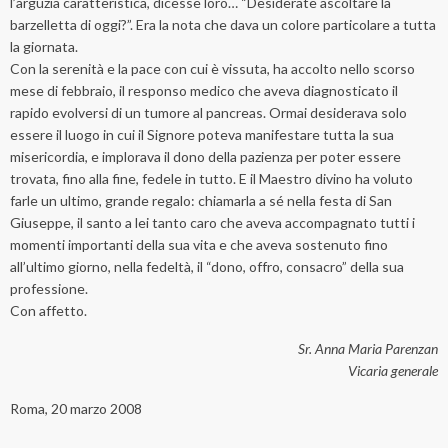
l’arguzia caratteristica, dicesse loro… “Desiderate ascoltare la
barzelletta di oggi?”. Era la nota che dava un colore particolare a tutta
la giornata.
Con la serenità e la pace con cui è vissuta, ha accolto nello scorso
mese di febbraio, il responso medico che aveva diagnosticato il
rapido evolversi di un tumore al pancreas. Ormai desiderava solo
essere il luogo in cui il Signore poteva manifestare tutta la sua
misericordia, e implorava il dono della pazienza per poter essere
trovata, fino alla fine, fedele in tutto. E il Maestro divino ha voluto
farle un ultimo, grande regalo: chiamarla a sé nella festa di San
Giuseppe, il santo a lei tanto caro che aveva accompagnato tutti i
momenti importanti della sua vita e che aveva sostenuto fino
all’ultimo giorno, nella fedeltà, il “dono, offro, consacro” della sua
professione.
Con affetto.
Sr. Anna Maria Parenzan
Vicaria generale
Roma, 20 marzo 2008