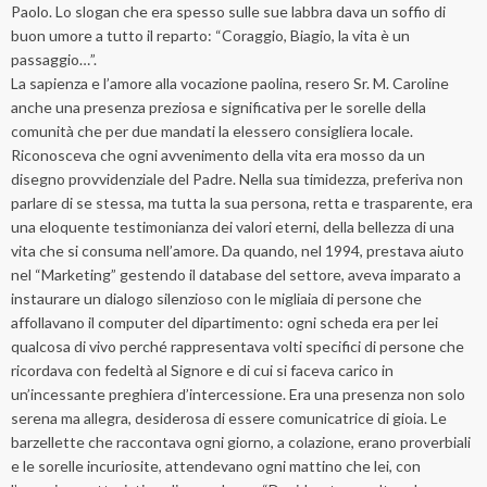
Paolo. Lo slogan che era spesso sulle sue labbra dava un soffio di
buon umore a tutto il reparto: “Coraggio, Biagio, la vita è un
passaggio…”.
La sapienza e l’amore alla vocazione paolina, resero Sr. M. Caroline
anche una presenza preziosa e significativa per le sorelle della
comunità che per due mandati la elessero consigliera locale.
Riconosceva che ogni avvenimento della vita era mosso da un
disegno provvidenziale del Padre. Nella sua timidezza, preferiva non
parlare di se stessa, ma tutta la sua persona, retta e trasparente, era
una eloquente testimonianza dei valori eterni, della bellezza di una
vita che si consuma nell’amore. Da quando, nel 1994, prestava aiuto
nel “Marketing” gestendo il database del settore, aveva imparato a
instaurare un dialogo silenzioso con le migliaia di persone che
affollavano il computer del dipartimento: ogni scheda era per lei
qualcosa di vivo perché rappresentava volti specifici di persone che
ricordava con fedeltà al Signore e di cui si faceva carico in
un’incessante preghiera d’intercessione. Era una presenza non solo
serena ma allegra, desiderosa di essere comunicatrice di gioia. Le
barzellette che raccontava ogni giorno, a colazione, erano proverbiali
e le sorelle incuriosite, attendevano ogni mattino che lei, con