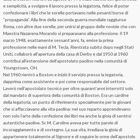
e semplicità, a svolgere il lavoro presso la legatoria, felice di poter
confezionare i libri che le sorelle portavano nelle pesanti borse di
“propaganda”. Alla fine della seconda guerra mondiale raggiunse
Roma, con altre due sorelle, per unirsi al gruppo delle novizie che con
Maestra Nazarena Morando si preparavano alla professione. Il 19
marzo 1948, esattamente sessant’anni, fa, emise la prima
professione nelle mani di M. Tecla. Rientrata subito dopo negli Stati
Uniti, collaborò all’apertura della casa di Derby e dal 1950 al 1960
contribuì all’estensione dell’apostolato paolino nella comunità di
Youngstown, OH.
Nel 1960 rientrò a Boston e iniziò il servizio presso la legatoria,
dapprima come assistente e poi come responsabile del settore.
Lavorò nell’apostolato tecnico per oltre quarant’anni interrotti solo
dal mandato di superiora della comunità di Boston. Era un cardine
della legatoria, un punto di riferimento specialmente per le giovani
che si affacciavano alla vita paolina: nel suo reparto apprendevano
non solo l’arte della confezione dei libri ma anche la gioia di sentirsi
autentiche paoline. Sr. M. Caroline aveva per tutte parole di
incoraggiamento e di sostegno. La sua vita, irradiava la gioia di
appartenere totalmente al Signore e di seguire le orme dell’apostolo