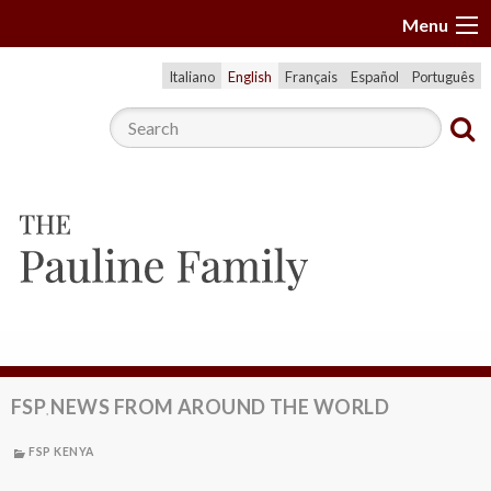
S
Menu
k
i
Italiano
English
Français
Español
Português
p
t
o
c
o
n
t
e
n
t
FSP
NEWS FROM AROUND THE WORLD
,
FSP KENYA