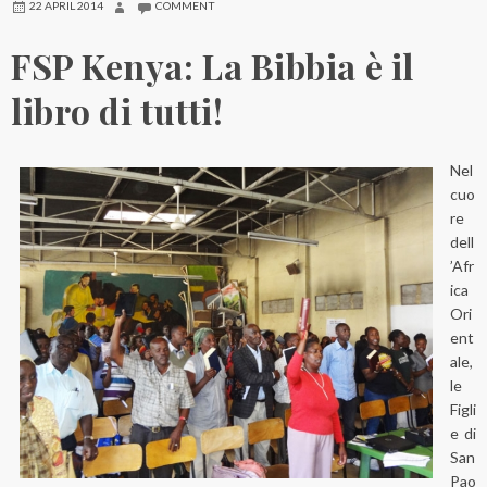
22 APRIL 2014
COMMENT
FSP Kenya: La Bibbia è il
libro di tutti!
Nel
cuo
re
dell
’Afr
ica
Ori
ent
ale,
le
Figli
e di
San
Pao