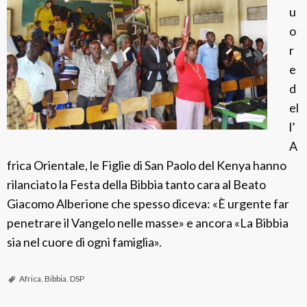
u
n
o
a
r
d
e
o
d
n
el
a
l’
z
A
i
frica Orientale, le Figlie di San Paolo del Kenya hanno
o
rilanciato la Festa della Bibbia tanto cara al Beato
n
Giacomo Alberione che spesso diceva: «È urgente far
e
penetrare il Vangelo nelle masse» e ancora «La Bibbia
B
sia nel cuore di ogni famiglia».
i
b
Africa
,
Bibbia
,
DSP
b
i