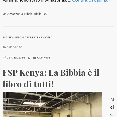
S
P
Amazzonia
,
Bibbia
,
Biblia
,
DSP
B
r
a
FSP
,
NEWS FROM AROUND THE WORLD
s
FSP KENYA
i
l
22 APRIL 2014
COMMENT
e
FSP Kenya: La Bibbia è il
:
C
libro di tutti!
a
m
N
p
el
a
c
g