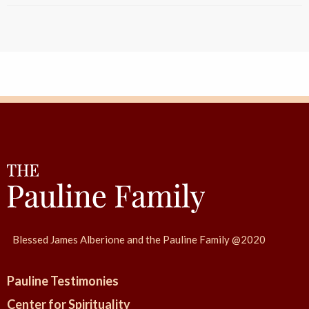
a
P
o
s
t
N
a
v
i
g
a
t
i
Blessed James Alberione and the Pauline Family @2020
o
n
Pauline Testimonies
Center for Spirituality