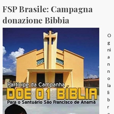
FSP Brasile: Campagna
donazione Bibbia
O
g
ni
a
n
n
o
la
li
b
r
e