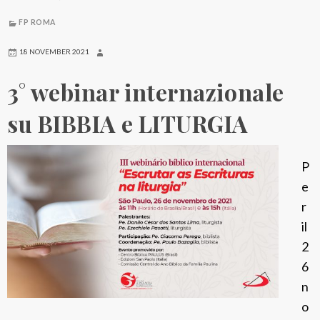
FP ROMA
18 NOVEMBER 2021
3° webinar internazionale
su BIBBIA e LITURGIA
P
e
r
il
2
6
n
o