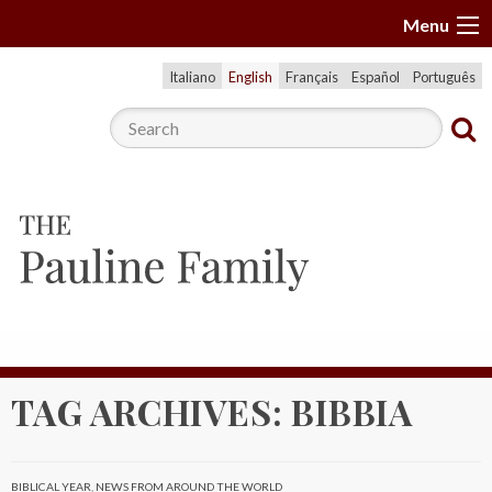
S
Menu
k
i
Italiano
English
Français
Español
Português
p
t
o
c
o
n
t
e
n
t
TAG ARCHIVES:
BIBBIA
BIBLICAL YEAR
,
NEWS FROM AROUND THE WORLD