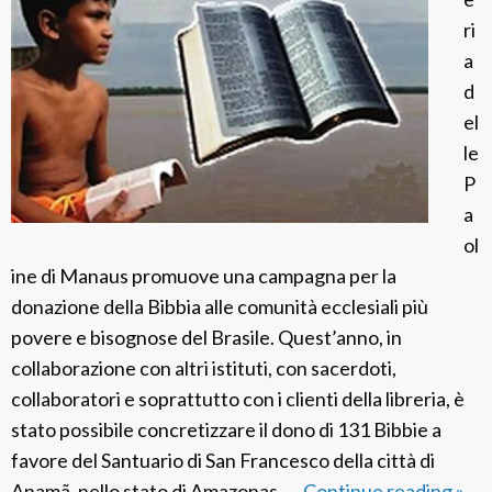
ri
a
d
el
le
P
a
ol
ine di Manaus promuove una campagna per la
donazione della Bibbia alle comunità ecclesiali più
povere e bisognose del Brasile. Quest’anno, in
collaborazione con altri istituti, con sacerdoti,
collaboratori e soprattutto con i clienti della libreria, è
stato possibile concretizzare il dono di 131 Bibbie a
favore del Santuario di San Francesco della città di
Anamã, nello stato di Amazonas. …
Continue reading
F
»