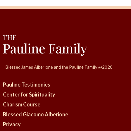
t
N
a
v
i
g
a
t
i
Blessed James Alberione and the Pauline Family @2020
o
n
Pauline Testimonies
Center for Spirituality
Charism Course
Blessed Giacomo Alberione
Privacy