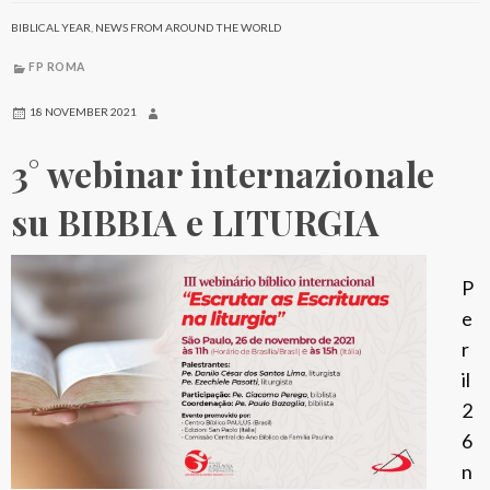
BIBLICAL YEAR
,
NEWS FROM AROUND THE WORLD
FP ROMA
18 NOVEMBER 2021
3° webinar internazionale
su BIBBIA e LITURGIA
P
e
r
il
2
6
n