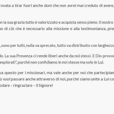
trovata a tirar fuori anche doni che non avrei mai creduto di aver
 la sua grazia tutto è valorizzato e acquista senso pieno. Il nostro
di ciò che è necessario alla missione e alla testimonianza, pre
ono per tutti, nulla va sprecato, tutto va distribuito con larghezz
do. La sua Presenza ci rende liberi anche da noi stessi. E Dio prov
esplorati”, purché non confidiamo in noi stesse ma solo in Lui.
questo per i missionari, ma vale anche per noi che partecipiamo
 vuol passare anche attraverso di noi, purché siamo unite a Lui com
odare – ringraziare – il Signore!