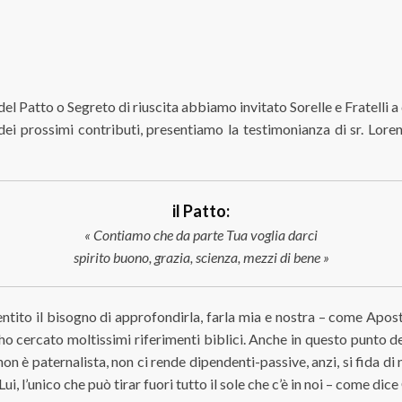
el Patto o Segreto di riuscita abbiamo invitato Sorelle e Fratelli a
a dei prossimi contributi, presentiamo la testimonianza di sr. Lor
il Patto:
« Contiamo che da parte Tua voglia darci
spirito buono, grazia, scienza, mezzi di bene »
ito il bisogno di approfondirla, farla mia e nostra – come Aposto
, ho cercato moltissimi riferimenti biblici. Anche in questo punto d
on è paternalista, non ci rende dipendenti-passive, anzi, si fida di 
, l’unico che può tirar fuori tutto il sole che c’è in noi – come dic