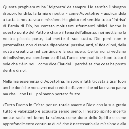
Questa preghiera mi ha “folgorata” da sempre. Ho sentito il bisogno
di approfondirla, farla mia e nostra – come Apostoline – applicandola
a tutta la nostra vita e missione. Ho gioito nel sentirla tutta “intrisa”
di Parola di Dio, ho cercato moltissimi riferimenti biblici. Anche in
questo punto del Patto è chiaro il tema dell’alleanza: noi mettiamo la
nostra piccola parte, Lui mette il suo tutto. Dio però non è
paternalista, non ci rende dipendenti-passive, anzi, si fida di noi, della
nostra creatività nel continuare la sua opera. Certo noi ci vediamo
debolissime, ma contiamo su di Lui, l’unico che può tirar fuori tutto il
sole che c’è in noi – come dice Claudel – perché sa che cosa ha posto
dentro di noi.
Nella mia esperienza di Apostolina, mi sono infatti trovata a tirar fuori
anche doni che non avrei mai creduto di avere, che mi facevano paura
ma che – con Lui – poi hanno portato frutto.
«Tutto l’uomo in Cristo per un totale amore a Dio»: con la sua grazia
tutto è valorizzato e acquista senso pieno. Il nostro spirito incerto
mette radici nel bene; la scienza, come dono dello Spirito e come
approfondimento continuo di ciò che è necessario alla missione e alla