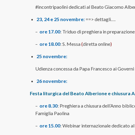
#incontripaolini dedicati al Beato Giacomo Albe
23, 24 e 25 novembre:
==> dettagli….
–
ore 17.00
: Triduo di preghiera in preparazione
–
ore 18.00
: S. Messa
(
diretta online
)
25 novembre:
Udienza concessa da Papa Francesco ai Governi gen
26 novembre:
Festa liturgica del Beato Alberione e chiusura A
–
ore 8.30
: Preghiera a chiusura dell’Anno biblic
Famiglia Paolina
–
ore 15.00
: Webinar internazionale dedicato al t