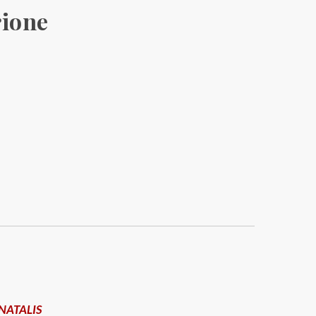
rione
 natalis