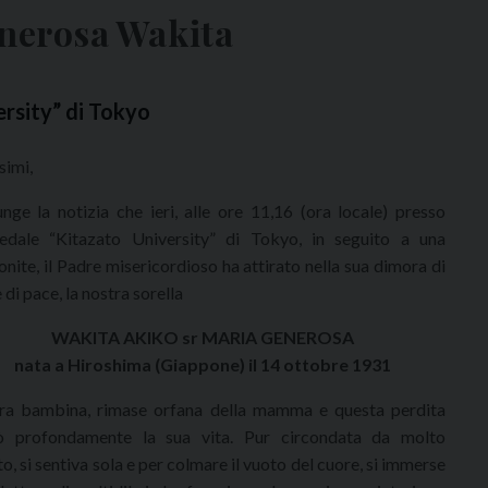
enerosa Wakita
rsity” di Tokyo
simi,
unge la notizia che ieri, alle ore 11,16 (ora locale) presso
pedale “Kitazato University” di Tokyo, in seguito a una
nite, il Padre misericordioso ha attirato nella sua dimora di
e di pace, la nostra sorella
WAKITA AKIKO sr MARIA GENEROSA
nata a Hiroshima (Giappone) il 14 ottobre 1931
ra bambina, rimase orfana della mamma e questa perdita
ò profondamente la sua vita. Pur circondata da molto
to, si sentiva sola e per colmare il vuoto del cuore, si immerse