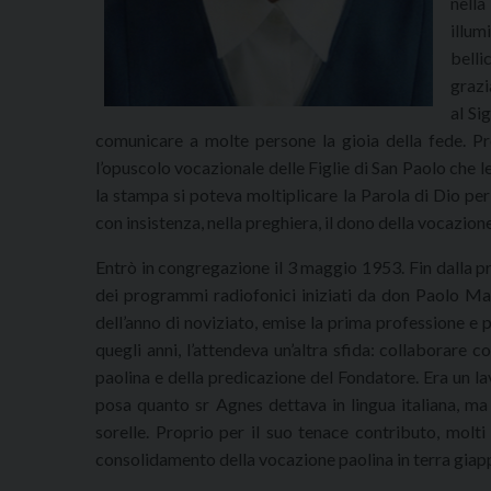
nella
illum
belli
grazi
al Si
comunicare a molte persone la gioia della fede. P
l’opuscolo vocazionale delle Figlie di San Paolo che 
la stampa si poteva moltiplicare la Parola di Dio pe
con insistenza, nella preghiera, il dono della vocazion
Entrò in congregazione il 3 maggio 1953. Fin dalla p
dei programmi radiofonici iniziati da don Paolo Mar
dell’anno di noviziato, emise la prima professione e 
quegli anni, l’attendeva un’altra sfida: collaborare c
paolina e della predicazione del Fondatore. Era un l
posa quanto sr Agnes dettava in lingua italiana, m
sorelle. Proprio per il suo tenace contributo, molti
consolidamento della vocazione paolina in terra giap