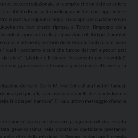
ta nel settore redazionale, un compito che ha dato un colore
a possibilità di una sosta prolungata in Italia per apprendere
entro in patria, cinque anni dopo, si occupò per qualche tempo
Fukuoka ma ben presto riprese, a Tokyo, l’impegno della
dicandosi soprattutto alla preparazione di libri per bambini.
mplici e attraenti, le storie della Bibbia. Tanti piccoli sono
tra i quali ricordiamo alcuni che furono dei veri e propri
best
o dal cielo”, “L’Antico e il Nuovo Testamento per i bambini”.
bbero una grandissima diffusione specialmente attraverso la
ditazione del card. Carlo M. Martini e di altri autori famosi.
dono ai più piccoli, specialmente a quelli che concludono le
 della Bibbia per bambini”. È il suo ultimo messaggio d’amore
rofessione è stato per lei un vero programma di vita: è stata
stata generosissima nella donazione quotidiana prestando
 nelle sfide della missione. Il Signore le doni ora il premio