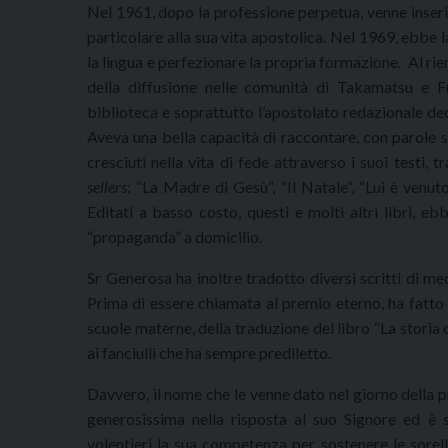
Nel 1961, dopo la professione perpetua, venne inseri
particolare alla sua vita apostolica. Nel 1969, ebbe l
la lingua e perfezionare la propria formazione. Al ri
della diffusione nelle comunità di Takamatsu e 
biblioteca e soprattutto l’apostolato redazionale de
Aveva una bella capacità di raccontare, con parole se
cresciuti nella vita di fede attraverso i suoi testi, 
sellers
: “La Madre di Gesù”, “Il Natale”, “Lui è venut
Editati a basso costo, questi e molti altri libri, e
“propaganda” a domicilio.
Sr Generosa ha inoltre tradotto diversi scritti di me
Prima di essere chiamata al premio eterno, ha fatto 
scuole materne, della traduzione del libro “La storia
ai fanciulli che ha sempre prediletto.
Davvero, il nome che le venne dato nel giorno della p
generosissima nella risposta al suo Signore ed è 
volentieri la sua competenza per sostenere le sorelle