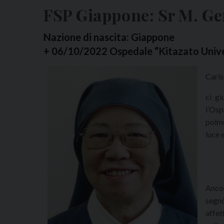
FSP Giappone: Sr M. G
Nazione di nascita: Giappone
+ 06/10/2022 Ospedale “Kitazato Unive
Caris
ci gi
l’Os
polmo
luce 
Anco
segn
affet