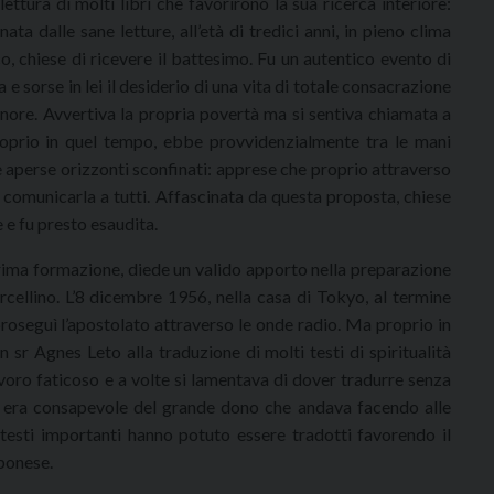
 lettura di molti libri che favorirono la sua ricerca interiore:
inata dalle sane letture, all’età di tredici anni, in pieno clima
co, chiese di ricevere il battesimo. Fu un autentico evento di
a e sorse in lei il desiderio di una vita di totale consacrazione
gnore. Avvertiva la propria povertà ma si sentiva chiamata a
roprio in quel tempo, ebbe provvidenzialmente tra le mani
le aperse orizzonti sconfinati: apprese che proprio attraverso
r comunicarla a tutti. Affascinata da questa proposta, chiese
e e fu presto esaudita.
rima formazione, diede un valido apporto nella preparazione
cellino. L’8 dicembre 1956, nella casa di Tokyo, al termine
proseguì l’apostolato attraverso le onde radio. Ma proprio in
on sr Agnes Leto alla traduzione di molti testi di spiritualità
avoro faticoso e a volte si lamentava di dover tradurre senza
a era consapevole del grande dono che andava facendo alle
 testi importanti hanno potuto essere tradotti favorendo il
ponese.