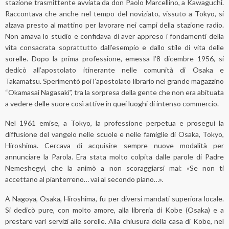
stazione trasmittente avviata da don Paolo Marcellino, a Kawaguchi.
Raccontava che anche nel tempo del noviziato, vissuto a Tokyo, si
alzava presto al mattino per lavorare nei campi della stazione radio.
Non amava lo studio e confidava di aver appreso i fondamenti della
vita consacrata soprattutto dall’esempio e dallo stile di vita delle
sorelle. Dopo la prima professione, emessa l’8 dicembre 1956, si
dedicò all’apostolato itinerante nelle comunità di Osaka e
Takamatsu. Sperimentò poi l’apostolato librario nel grande magazzino
“Okamasai Nagasaki”, tra la sorpresa della gente che non era abituata
a vedere delle suore così attive in quei luoghi di intenso commercio.
Nel 1961 emise, a Tokyo, la professione perpetua e proseguì la
diffusione del vangelo nelle scuole e nelle famiglie di Osaka, Tokyo,
Hiroshima. Cercava di acquisire sempre nuove modalità per
annunciare la Parola. Era stata molto colpita dalle parole di Padre
Nemeshegyi, che la animò a non scoraggiarsi mai: «Se non ti
accettano al pianterreno… vai al secondo piano…».
A Nagoya, Osaka, Hiroshima, fu per diversi mandati superiora locale.
Si dedicò pure, con molto amore, alla libreria di Kobe (Osaka) e a
prestare vari servizi alle sorelle. Alla chiusura della casa di Kobe, nel