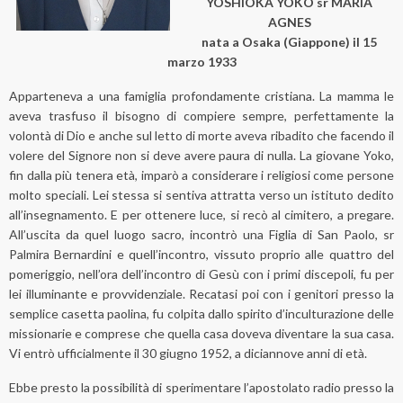
YOSHIOKA YOKO sr MARIA
AGNES
nata a Osaka (Giappone) il 15
marzo 1933
Apparteneva a una famiglia profondamente cristiana. La mamma le
aveva trasfuso il bisogno di compiere sempre, perfettamente la
volontà di Dio e anche sul letto di morte aveva ribadito che facendo il
volere del Signore non si deve avere paura di nulla. La giovane Yoko,
fin dalla più tenera età, imparò a considerare i religiosi come persone
molto speciali. Lei stessa si sentiva attratta verso un istituto dedito
all’insegnamento. E per ottenere luce, si recò al cimitero, a pregare.
All’uscita da quel luogo sacro, incontrò una Figlia di San Paolo, sr
Palmira Bernardini e quell’incontro, vissuto proprio alle quattro del
pomeriggio, nell’ora dell’incontro di Gesù con i primi discepoli, fu per
lei illuminante e provvidenziale. Recatasi poi con i genitori presso la
semplice casetta paolina, fu colpita dallo spirito d’inculturazione delle
missionarie e comprese che quella casa doveva diventare la sua casa.
Vi entrò ufficialmente il 30 giugno 1952, a diciannove anni di età.
Ebbe presto la possibilità di sperimentare l’apostolato radio presso la