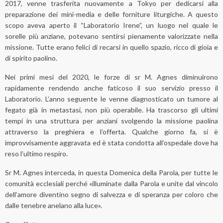
2017, venne trasferita nuovamente a Tokyo per dedicarsi alla
preparazione dei mini-media e delle forniture liturgiche. A questo
scopo aveva aperto il “Laboratorio Irene”, un luogo nel quale le
sorelle più anziane, potevano sentirsi pienamente valorizzate nella
missione. Tutte erano felici di recarsi in quello spazio, ricco di gioia e
di spirito paolino.
Nei primi mesi del 2020, le forze di sr M. Agnes diminuirono
rapidamente rendendo anche faticoso il suo servizio presso il
Laboratorio. L’anno seguente le venne diagnosticato un tumore al
fegato già in metastasi, non più operabile. Ha trascorso gli ultimi
tempi in una struttura per anziani svolgendo la missione paolina
attraverso la preghiera e l’offerta. Qualche giorno fa, si è
improvvisamente aggravata ed è stata condotta all’ospedale dove ha
reso l’ultimo respiro.
Sr M. Agnes interceda, in questa Domenica della Parola, per tutte le
comunità ecclesiali perché «illuminate dalla Parola e unite dal vincolo
dell’amore diventino segno di salvezza e di speranza per coloro che
dalle tenebre anelano alla luce».