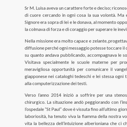
Sr M. Luisa aveva un carattere forte e deciso; riconos
di cuore cercando in ogni cosa la sua volontà. Ma e
Signore era sopra di lei e le donava, al momento oppo
la colmava di forza e di coraggio per superare le inevit
Nella missione era molto capace e zelante, progettava
diffusione perché ogni messaggio potesse toccare il 
su quanto andava pubblicando, accompagnava le sorel
Visitava specialmente le scuole materne per pro
meravigliosa opportunità per comunicare il vangelo
giapponese nei cataloghi tedeschi e lei stessa ogni 
alla computerizzazione dei testi.
Verso l’anno 2014 iniziò a soffrire per una stenos
chirurgico. La situazione andò peggiorando con l’in
l’ospedale “St Paul” dove è vissuta fino all’ultimo g
laboriosità, ha tenuto viva la fiamma della nostra v
vita la bellezza dell’intuizione alberioniana che ci