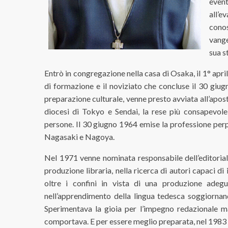
even
all’e
conos
vange
sua s
Entrò in congregazione nella casa di Osaka, il 1° apr
di formazione e il noviziato che concluse il 30 giug
preparazione culturale, venne presto avviata all’apost
diocesi di Tokyo e Sendai, la rese più consapevole
persone. Il 30 giugno 1964 emise la professione perp
Nagasaki e Nagoya.
Nel 1971 venne nominata responsabile dell’editoriale
produzione libraria, nella ricerca di autori capaci d
oltre i confini in vista di una produzione adeg
nell’apprendimento della lingua tedesca soggiornan
Sperimentava la gioia per l’impegno redazionale m
comportava. E per essere meglio preparata, nel 1983 p