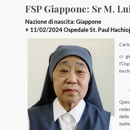
FSP Giappone: Sr M. L
Nazione di nascita: Giappone
+ 11/02/2024 Ospedale St. Paul Hachioj
Caris
ci g
l’Osp
ha ch
Quest
redaz
dell
batte