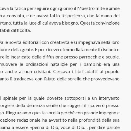
ceva la fatica per seguire ogni giorno il Maestro mite e umile
ra convinta, e ne aveva fatto l’esperienza, che la mano del
rtuno, tutta la luce di cui aveva bisogno. Questa convinzione
abili difficoltà.
 le novità editoriali con creatività e si impegnava nella loro
cuore della gente. E per ricevere immediatamente il riscontro
le incaricate della diffusione presso parrocchie e scuole.
muovere le ordinazioni natalizie per i bambini: era una
 anche ai non cristiani. Cercava i libri adatti al popolo
tanto li traduceva con l’aiuto delle sorelle che provvedevano
i spinale per la quale dovette sottoporsi a un intervento
sorgere della demenza senile che suggerì il ricovero presso
iorno. Ringraziamo questa sorella perché con grande impegno e
ocazione redazionale, ha avvertito nella profondità della sua
 chiama a essere «penna di Dio, voce di Dio… per dire parole