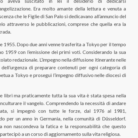
to aveva suscitato in lei il desiderio di dedicarsi
vangelizzazione. Era molto amante della lettura e venuta a
cenza che le Figlie di San Palo si dedicavano all’annuncio del
lo attraverso le pubblicazioni, comprese che quella era la
trada.
ile 1955. Dopo due anni venne trasferita a Tokyo per il tempo
no 1959 con l’emissione dei primi voti. Considerando la sua
olato redazionale. L’impegno nella diffusione itinerante nelle
 dell’urgenza di preparare contenuti per ogni categoria di
etua a Tokyo e proseguì l’impegno diffusivo nelle diocesi di
 libri ma praticamente tutta la sua vita è stata spesa nella
i inculturare il vangelo. Comprendendo la necessità di andare
uata, si impegnò con tutte le forze, dal 1976 al 1981,
do per un anno in Germania, nella comunità di Düsseldorf.
a non nascondeva la fatica e la responsabilità che questo
artecipò a un corso di aggiornamento sulla vita religiosa.