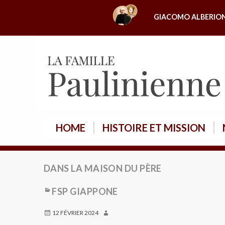
A
GIACOMO ALBERIO
l
l
e
r
a
u
c
o
HOME
HISTOIRE ET MISSION
n
t
e
DANS LA MAISON DU PÈRE
n
u
FSP GIAPPONE
12 FÉVRIER 2024