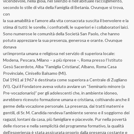
vicendevole, nella gioia, nel silenzio e nell’abituale raccoglimento,
secondo lo stile di vita della Famiglia di Betania. Ovunque si trova,
con
la sua amabilità e l’amore alla vita consacrata suscita il benvolere e la
stima di tutti: le sorelle, i confratelli, le superiori e i collaboratori laici.
Sono numerose le comunità della Società San Paolo, che hanno
potuto apprezzare la sua presenza, generosa e orante. Ovunque
donava
un’impronta umana e religiosa nel servizio di superiora locale:
Modena, Pescara, Milano – a più riprese –, Roma presso l’Istituto
Gesù Sacerdote, Alba “Famiglia Cristiana”, Albano, Roma Casa
Provinciale, Cinisello Balsamo (MI).
Dal 1961 al 1967 è destinata come superiora a Centrale di Zugliano
(VI). Qui il Fondatore aveva voluto avviare un “Seminario minore (o
Pre-vocazionario)” per gli adolescenti che, in ambiente idoneo,
avrebbero ricevuto formazione umana e cristiana, coltivando anche il
germe della vocazione personale. La presenza, dai tratti materni e
gentili, di Sr. M. Candida rendeva l’ambiente sereno e il soggiorno dei
ragazzi, lontani da casa, più famigliare e piacevole. Pur nella povertà
delle risorse e nella semplicità del programma formativo, la qualità
dell’esperienza è stata assicurata proprio dalla presenza costante e