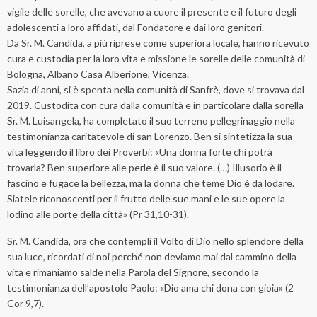
vigile delle sorelle, che avevano a cuore il presente e il futuro degli
adolescenti a loro affidati, dal Fondatore e dai loro genitori.
Da Sr. M. Candida, a più riprese come superiora locale, hanno ricevuto
cura e custodia per la loro vita e missione le sorelle delle comunità di
Bologna, Albano Casa Alberione, Vicenza.
Sazia di anni, si è spenta nella comunità di Sanfrè, dove si trovava dal
2019. Custodita con cura dalla comunità e in particolare dalla sorella
Sr. M. Luisangela, ha completato il suo terreno pellegrinaggio nella
testimonianza caritatevole di san Lorenzo. Ben si sintetizza la sua
vita leggendo il libro dei Proverbi: «Una donna forte chi potrà
trovarla? Ben superiore alle perle è il suo valore. (…) Illusorio è il
fascino e fugace la bellezza, ma la donna che teme Dio è da lodare.
Siatele riconoscenti per il frutto delle sue mani e le sue opere la
lodino alle porte della città» (Pr 31,10-31).
Sr. M. Candida, ora che contempli il Volto di Dio nello splendore della
sua luce, ricordati di noi perché non deviamo mai dal cammino della
vita e rimaniamo salde nella Parola del Signore, secondo la
testimonianza dell’apostolo Paolo: «Dio ama chi dona con gioia» (2
Cor 9,7).