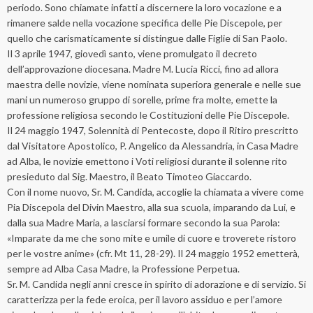
periodo. Sono chiamate infatti a discernere la loro vocazione e a
rimanere salde nella vocazione specifica delle Pie Discepole, per
quello che carismaticamente si distingue dalle Figlie di San Paolo.
Il 3 aprile 1947, giovedì santo, viene promulgato il decreto
dell’approvazione diocesana. Madre M. Lucia Ricci, fino ad allora
maestra delle novizie, viene nominata superiora generale e nelle sue
mani un numeroso gruppo di sorelle, prime fra molte, emette la
professione religiosa secondo le Costituzioni delle Pie Discepole.
Il 24 maggio 1947, Solennità di Pentecoste, dopo il Ritiro prescritto
dal Visitatore Apostolico, P. Angelico da Alessandria, in Casa Madre
ad Alba, le novizie emettono i Voti religiosi durante il solenne rito
presieduto dal Sig. Maestro, il Beato Timoteo Giaccardo.
Con il nome nuovo, Sr. M. Candida, accoglie la chiamata a vivere come
Pia Discepola del Divin Maestro, alla sua scuola, imparando da Lui, e
dalla sua Madre Maria, a lasciarsi formare secondo la sua Parola:
«Imparate da me che sono mite e umile di cuore e troverete ristoro
per le vostre anime» (cfr. Mt 11, 28-29). Il 24 maggio 1952 emetterà,
sempre ad Alba Casa Madre, la Professione Perpetua.
Sr. M. Candida negli anni cresce in spirito di adorazione e di servizio. Si
caratterizza per la fede eroica, per il lavoro assiduo e per l’amore