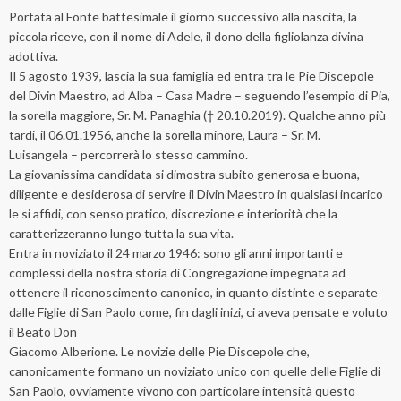
Portata al Fonte battesimale il giorno successivo alla nascita, la
piccola riceve, con il nome di Adele, il dono della figliolanza divina
adottiva.
Il 5 agosto 1939, lascia la sua famiglia ed entra tra le Pie Discepole
del Divin Maestro, ad Alba – Casa Madre – seguendo l’esempio di Pia,
la sorella maggiore, Sr. M. Panaghia († 20.10.2019). Qualche anno più
tardi, il 06.01.1956, anche la sorella minore, Laura – Sr. M.
Luisangela – percorrerà lo stesso cammino.
La giovanissima candidata si dimostra subito generosa e buona,
diligente e desiderosa di servire il Divin Maestro in qualsiasi incarico
le si affidi, con senso pratico, discrezione e interiorità che la
caratterizzeranno lungo tutta la sua vita.
Entra in noviziato il 24 marzo 1946: sono gli anni importanti e
complessi della nostra storia di Congregazione impegnata ad
ottenere il riconoscimento canonico, in quanto distinte e separate
dalle Figlie di San Paolo come, fin dagli inizi, ci aveva pensate e voluto
il Beato Don
Giacomo Alberione. Le novizie delle Pie Discepole che,
canonicamente formano un noviziato unico con quelle delle Figlie di
San Paolo, ovviamente vivono con particolare intensità questo