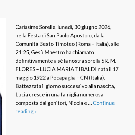
O
s
a
Carissime Sorelle, lunedì, 30 giugno 2026,
n
nella Festa di San Paolo Apostolo, dalla
n
Comunità Beato Timoteo (Roma – Italia), alle
a
21:25, Gesù Maestro ha chiamato
O
definitivamente a sé la nostra sorella SR. M.
s
FLORES – LUCIA MARIA TIBALDI nata il 17
t
maggio 1922 a Pocapaglia – CN (Italia).
e
Battezzata il giorno successivo alla nascita,
l
Lucia cresce in una famiglia numerosa
l
composta dai genitori, Nicola e …
Continue
i
reading
P
»
D
D