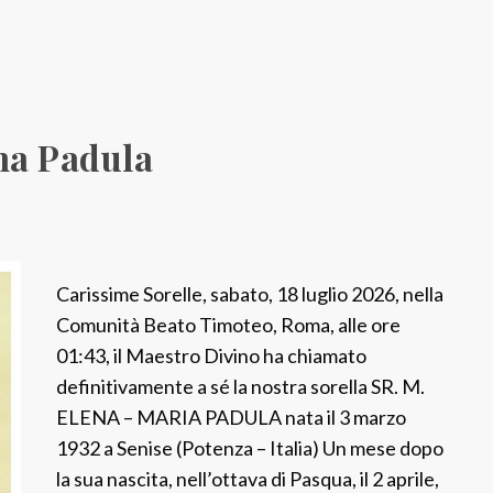
.
F
i
d
e
na Padula
l
i
a
S
p
Carissime Sorelle, sabato, 18 luglio 2026, nella
a
Comunità Beato Timoteo, Roma, alle ore
n
01:43, il Maestro Divino ha chiamato
u
definitivamente a sé la nostra sorella SR. M.
ELENA – MARIA PADULA nata il 3 marzo
1932 a Senise (Potenza – Italia) Un mese dopo
la sua nascita, nell’ottava di Pasqua, il 2 aprile,