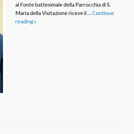
al Fonte battesimale della Parrocchia di S.
Maria della Visitazione riceve il …
Continue
reading
P
»
D
D
M
I
t
a
l
i
a
:
S
r
.