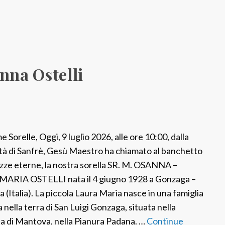
M
.
E
l
e
nna Ostelli
n
a
P
a
d
e Sorelle, Oggi, 9 luglio 2026, alle ore 10:00, dalla
u
à di Sanfrè, Gesù Maestro ha chiamato al banchetto
l
ozze eterne, la nostra sorella SR. M. OSANNA –
a
ARIA OSTELLI nata il 4 giugno 1928 a Gonzaga –
(Italia). La piccola Laura Maria nasce in una famiglia
a nella terra di San Luigi Gonzaga, situata nella
ia di Mantova, nella Pianura Padana. …
Continue