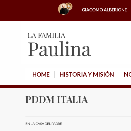
S
GIACOMO ALBERIONE
k
i
p
t
o
c
o
n
HOME
HISTORIA Y MISIÓN
NO
t
e
n
PDDM ITALIA
t
EN LA CASA DEL PADRE