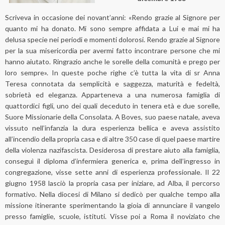
Scriveva in occasione dei novant’anni: «Rendo grazie al Signore per
quanto mi ha donato. Mi sono sempre affidata a Lui e mai mi ha
delusa specie nei periodi e momenti dolorosi. Rendo grazie al Signore
per la sua misericordia per avermi fatto incontrare persone che mi
hanno aiutato. Ringrazio anche le sorelle della comunità e prego per
loro sempre». In queste poche righe c’è tutta la vita di sr Anna
Teresa connotata da semplicità e saggezza, maturità e fedeltà,
sobrietà ed eleganza. Apparteneva a una numerosa famiglia di
quattordici figli, uno dei quali deceduto in tenera età e due sorelle,
Suore Missionarie della Consolata. A Boves, suo paese natale, aveva
vissuto nell’infanzia la dura esperienza bellica e aveva assistito
all’incendio della propria casa e di altre 350 case di quel paese martire
della violenza nazifascista. Desiderosa di prestare aiuto alla famiglia,
conseguì il diploma d’infermiera generica e, prima dell’ingresso in
congregazione, visse sette anni di esperienza professionale. Il 22
giugno 1958 lasciò la propria casa per iniziare, ad Alba, il percorso
formativo. Nella diocesi di Milano si dedicò per qualche tempo alla
missione itinerante sperimentando la gioia di annunciare il vangelo
presso famiglie, scuole, istituti. Visse poi a Roma il noviziato che