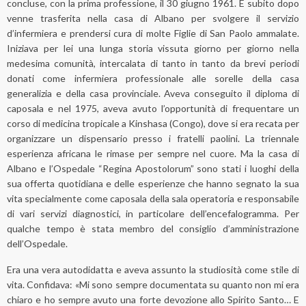
concluse, con la prima professione, il 30 giugno 1961. E subito dopo
venne trasferita nella casa di Albano per svolgere il servizio
d’infermiera e prendersi cura di molte Figlie di San Paolo ammalate.
Iniziava per lei una lunga storia vissuta giorno per giorno nella
medesima comunità, intercalata di tanto in tanto da brevi periodi
donati come infermiera professionale alle sorelle della casa
generalizia e della casa provinciale. Aveva conseguito il diploma di
caposala e nel 1975, aveva avuto l’opportunità di frequentare un
corso di medicina tropicale a Kinshasa (Congo), dove si era recata per
organizzare un dispensario presso i fratelli paolini. La triennale
esperienza africana le rimase per sempre nel cuore. Ma la casa di
Albano e l’Ospedale “Regina Apostolorum” sono stati i luoghi della
sua offerta quotidiana e delle esperienze che hanno segnato la sua
vita specialmente come caposala della sala operatoria e responsabile
di vari servizi diagnostici, in particolare dell’encefalogramma. Per
qualche tempo è stata membro del consiglio d’amministrazione
dell’Ospedale.
Era una vera autodidatta e aveva assunto la studiosità come stile di
vita. Confidava: «Mi sono sempre documentata su quanto non mi era
chiaro e ho sempre avuto una forte devozione allo Spirito Santo… E