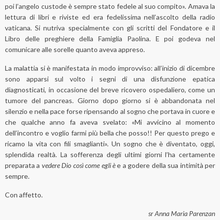
poi l’angelo custode è sempre stato fedele al suo compito». Amava la
lettura di libri e riviste ed era fedelissima nell’ascolto della radio
vaticana. Si nutriva specialmente con gli scritti del Fondatore e il
Libro delle preghiere della Famiglia Paolina. E poi godeva nel
comunicare alle sorelle quanto aveva appreso.
La malattia si è manifestata in modo improvviso: all’inizio di dicembre
sono apparsi sul volto i segni di una disfunzione epatica
diagnosticati, in occasione del breve ricovero ospedaliero, come un
tumore del pancreas. Giorno dopo giorno si è abbandonata nel
silenzio e nella pace forse ripensando al sogno che portava in cuore e
che qualche anno fa aveva svelato: «Mi avvicino al momento
dell’incontro e voglio farmi più bella che posso!! Per questo prego e
ricamo la vita con fili smaglianti». Un sogno che è diventato, oggi,
splendida realtà. La sofferenza degli ultimi giorni l’ha certamente
preparata a
vedere Dio così come egli è
e a godere della sua intimità per
sempre.
Con affetto.
sr Anna Maria Parenzan