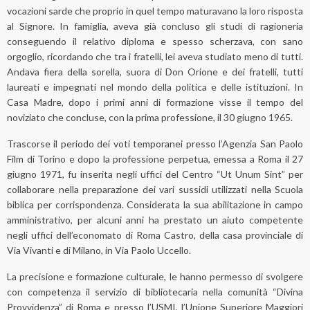
vocazioni sarde che proprio in quel tempo maturavano la loro risposta
al Signore. In famiglia, aveva già concluso gli studi di ragioneria
conseguendo il relativo diploma e spesso scherzava, con sano
orgoglio, ricordando che tra i fratelli, lei aveva studiato meno di tutti.
Andava fiera della sorella, suora di Don Orione e dei fratelli, tutti
laureati e impegnati nel mondo della politica e delle istituzioni. In
Casa Madre, dopo i primi anni di formazione visse il tempo del
noviziato che concluse, con la prima professione, il 30 giugno 1965.
Trascorse il periodo dei voti temporanei presso l’Agenzia San Paolo
Film di Torino e dopo la professione perpetua, emessa a Roma il 27
giugno 1971, fu inserita negli uffici del Centro “Ut Unum Sint” per
collaborare nella preparazione dei vari sussidi utilizzati nella Scuola
biblica per corrispondenza. Considerata la sua abilitazione in campo
amministrativo, per alcuni anni ha prestato un aiuto competente
negli uffici dell’economato di Roma Castro, della casa provinciale di
Via Vivanti e di Milano, in Via Paolo Uccello.
La precisione e formazione culturale, le hanno permesso di svolgere
con competenza il servizio di bibliotecaria nella comunità “Divina
Provvidenza” di Roma e presso l’USMI, l’Unione Superiore Maggiori