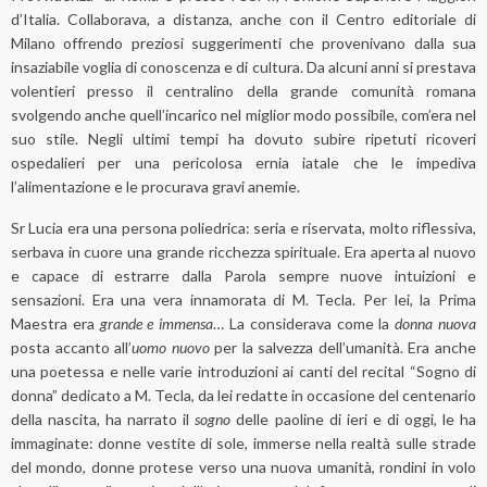
d’Italia. Collaborava, a distanza, anche con il Centro editoriale di
Milano offrendo preziosi suggerimenti che provenivano dalla sua
insaziabile voglia di conoscenza e di cultura. Da alcuni anni si prestava
volentieri presso il centralino della grande comunità romana
svolgendo anche quell’incarico nel miglior modo possibile, com’era nel
suo stile. Negli ultimi tempi ha dovuto subire ripetuti ricoveri
ospedalieri per una pericolosa ernia iatale che le impediva
l’alimentazione e le procurava gravi anemie.
Sr Lucia era una persona poliedrica: seria e riservata, molto riflessiva,
serbava in cuore una grande ricchezza spirituale. Era aperta al nuovo
e capace di estrarre dalla Parola sempre nuove intuizioni e
sensazioni. Era una vera innamorata di M. Tecla. Per lei, la Prima
Maestra era
grande e
immensa
… La considerava come la
donna nuova
posta accanto all’
uomo nuovo
per la salvezza dell’umanità. Era anche
una poetessa e nelle varie introduzioni ai canti del recital “Sogno di
donna” dedicato a M. Tecla, da lei redatte in occasione del centenario
della nascita, ha narrato il
sogno
delle paoline di ieri e di oggi, le ha
immaginate: donne vestite di sole, immerse nella realtà sulle strade
del mondo, donne protese verso una nuova umanità, rondini in volo