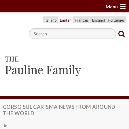
S
Menu
k
i
Italiano
English
Français
Español
Português
p
t
o
c
o
n
t
e
n
t
CORSO SUL CARISMA
NEWS FROM AROUND
,
THE WORLD