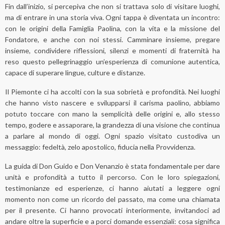
Fin dall’inizio, si percepiva che non si trattava solo di visitare luoghi,
ma di entrare in una storia viva. Ogni tappa è diventata un incontro:
con le origini della Famiglia Paolina, con la vita e la missione del
Fondatore, e anche con noi stessi. Camminare insieme, pregare
insieme, condividere riflessioni, silenzi e momenti di fraternità ha
reso questo pellegrinaggio un’esperienza di comunione autentica,
capace di superare lingue, culture e distanze.
Il Piemonte ci ha accolti con la sua sobrietà e profondità. Nei luoghi
che hanno visto nascere e svilupparsi il carisma paolino, abbiamo
potuto toccare con mano la semplicità delle origini e, allo stesso
tempo, godere e assaporare, la grandezza di una visione che continua
a parlare al mondo di oggi. Ogni spazio visitato custodiva un
messaggio: fedeltà, zelo apostolico, fiducia nella Provvidenza.
La guida di Don Guido e Don Venanzio è stata fondamentale per dare
unità e profondità a tutto il percorso. Con le loro spiegazioni,
testimonianze ed esperienze, ci hanno aiutati a leggere ogni
momento non come un ricordo del passato, ma come una chiamata
per il presente. Ci hanno provocati interiormente, invitandoci ad
andare oltre la superficie e a porci domande essenziali: cosa significa