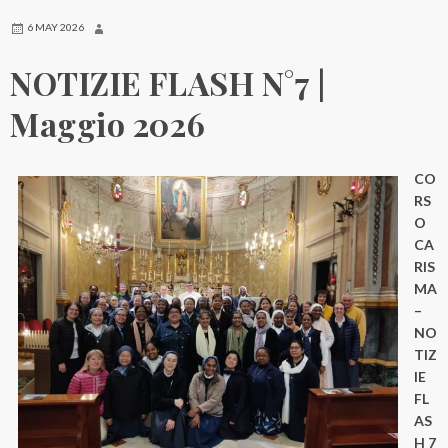
6 MAY 2026
NOTIZIE FLASH N°7 |
Maggio 2026
CO
RS
O
CA
RIS
MA
–
NO
TIZ
IE
FL
AS
H 7