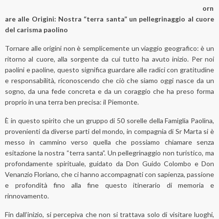
orn
are alle Origini:
Nostra “terra santa” un pellegrinaggio al cuore
del carisma paolino
Tornare alle origini non è semplicemente un viaggio geografico: è un
ritorno al cuore, alla sorgente da cui tutto ha avuto inizio. Per noi
paolini e paoline, questo significa guardare alle radici con gratitudine
e responsabilità, riconoscendo che ciò che siamo oggi nasce da un
sogno, da una fede concreta e da un coraggio che ha preso forma
proprio in una terra ben precisa: il Piemonte.
È in questo spirito che un gruppo di 50 sorelle della Famiglia Paolina,
provenienti da diverse parti del mondo, in compagnia di Sr Marta si è
messo in cammino verso quella che possiamo chiamare senza
esitazione la nostra “terra santa”. Un pellegrinaggio non turistico, ma
profondamente spirituale, guidato da Don Guido Colombo e Don
Venanzio Floriano, che ci hanno accompagnati con sapienza, passione
e profondità fino alla fine questo itinerario di memoria e
rinnovamento.
Fin dall’inizio, si percepiva che non si trattava solo di visitare luoghi,