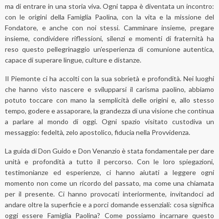
ma di entrare in una storia viva. Ogni tappa è diventata un incontro:
con le origini della Famiglia Paolina, con la vita e la missione del
Fondatore, e anche con noi stessi. Camminare insieme, pregare
insieme, condividere riflessioni, silenzi e momenti di fraternità ha
reso questo pellegrinaggio un’esperienza di comunione autentica,
capace di superare lingue, culture e distanze.
Il Piemonte ci ha accolti con la sua sobrietà e profondità. Nei luoghi
che hanno visto nascere e svilupparsi il carisma paolino, abbiamo
potuto toccare con mano la semplicità delle origini e, allo stesso
tempo, godere e assaporare, la grandezza di una visione che continua
a parlare al mondo di oggi. Ogni spazio visitato custodiva un
messaggio: fedeltà, zelo apostolico, fiducia nella Provvidenza.
La guida di Don Guido e Don Venanzio è stata fondamentale per dare
unità e profondità a tutto il percorso. Con le loro spiegazioni,
testimonianze ed esperienze, ci hanno aiutati a leggere ogni
momento non come un ricordo del passato, ma come una chiamata
per il presente. Ci hanno provocati interiormente, invitandoci ad
andare oltre la superficie e a porci domande essenziali: cosa significa
oggi essere Famiglia Paolina? Come possiamo incarnare questo