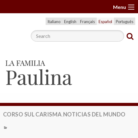
S
Menu
k
i
Italiano
English
Français
Español
Português
p
t
o
c
o
n
t
e
n
t
CORSO SUL CARISMA
NOTICIAS DEL MUNDO
,