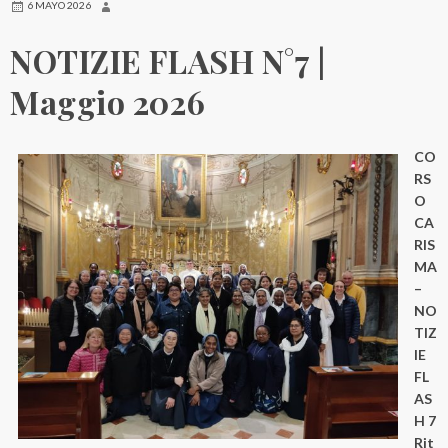
6 MAYO 2026
NOTIZIE FLASH N°7 |
Maggio 2026
CO
RS
O
CA
RIS
MA
–
NO
TIZ
IE
FL
AS
H 7
Rit