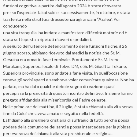
funzioni cognitive, a partire dall’agosto 2024 è stata ricoverata
presso l’ospedale Takatsuki e, successivamente, in ottobre, è stata
trasferita nella struttura di assistenza agli anziani “Azalea”. Pur
conducendo
una vita tranquilla, ha iniziato a manifestare difficoltà motorie ed è
stata sottoposta a ripetuti ricoveri ospedalieri.
A seguito dell’ulteriore deterioramento delle funzioni fisiche, il 26
giugno scorso, abbiamo ricevuto dai medici la notizia che Sr. M.
Gesuina era ormai in fase terminale. Prontamente Sr. M. Irene
Murakami, Superiora locale di Tokyo DM, e Sr. M. Giuditta Tokuno,
Superiora provinciale, sono andate a farle visita. In quell’occasione
teneva gli occhi aperti e sembrava voler comunicare qualcosa. Non ha
parlato, ma ha dato qualche debole segno di reazione quasi
percepisse la preziosità di questo incontro definitivo. Insieme hanno
pregato affidandola alla misericordia del Padre celeste.
Nelle prime ore del mattino, il 2 luglio, è stata chiamata alla vita senza
fine da Colui che aveva amato e seguito nella fedeltà.
L’affidiamo alla preghiera cristiana di suffragio di tutti perché possa
godere della comunione dei santi e possa intercedere per la gioiosa
perseveranza dei chiamati alla vita presbiterale e religiosa.