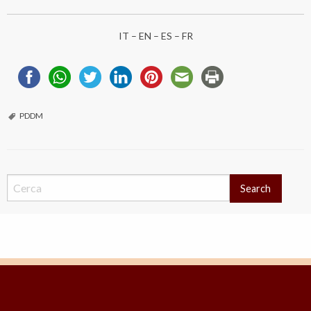
IT
–
EN
–
ES
– FR
PDDM
Search