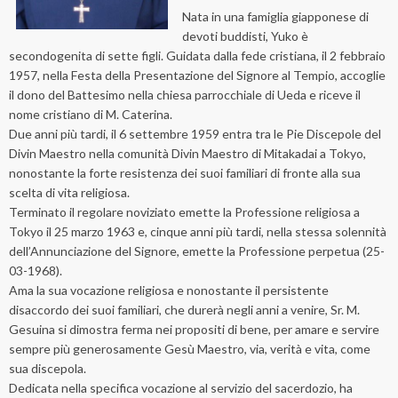
Nata in una famiglia giapponese di
devoti buddisti, Yuko è
secondogenita di sette figli. Guidata dalla fede cristiana, il 2 febbraio
1957, nella Festa della Presentazione del Signore al Tempio, accoglie
il dono del Battesimo nella chiesa parrocchiale di Ueda e riceve il
nome cristiano di M. Caterina.
Due anni più tardi, il 6 settembre 1959 entra tra le Pie Discepole del
Divin Maestro nella comunità Divin Maestro di Mitakadai a Tokyo,
nonostante la forte resistenza dei suoi familiari di fronte alla sua
scelta di vita religiosa.
Terminato il regolare noviziato emette la Professione religiosa a
Tokyo il 25 marzo 1963 e, cinque anni più tardi, nella stessa solennità
dell’Annunciazione del Signore, emette la Professione perpetua (25-
03-1968).
Ama la sua vocazione religiosa e nonostante il persistente
disaccordo dei suoi familiari, che durerà negli anni a venire, Sr. M.
Gesuina si dimostra ferma nei propositi di bene, per amare e servire
sempre più generosamente Gesù Maestro, via, verità e vita, come
sua discepola.
Dedicata nella specifica vocazione al servizio del sacerdozio, ha