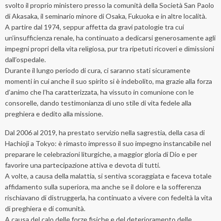
svolto il proprio ministero presso la comunità della Società San Paolo
di Akasaka, il seminario minore di Osaka, Fukuoka e in altre località.
A partire dal 1974, seppur affetta da gravi patologie tra cui
un’insufficienza renale, ha continuato a dedicarsi generosamente agli
impegni propri della vita religiosa, pur tra ripetuti ricoveri e dimissioni
dall’ospedale.
Durante il lungo periodo di cura, ci saranno stati sicuramente
momenti in cui anche il suo spirito si è indebolito, ma grazie alla forza
d’animo che l’ha caratterizzata, ha vissuto in comunione con le
consorelle, dando testimonianza di uno stile di vita fedele alla
preghiera e dedito alla missione.
Dal 2006 al 2019, ha prestato servizio nella sagrestia, della casa di
Hachioji a Tokyo: è rimasto impresso il suo impegno instancabile nel
preparare le celebrazioni liturgiche, a maggior gloria di Dio e per
favorire una partecipazione attiva e devota di tutti.
A volte, a causa della malattia, si sentiva scoraggiata e faceva totale
affidamento sulla superiora, ma anche se il dolore e la sofferenza
rischiavano di distruggerla, ha continuato a vivere con fedeltà la vita
di preghiera e di comunità.
A causa del calo delle forze fisiche e del deterioramento delle