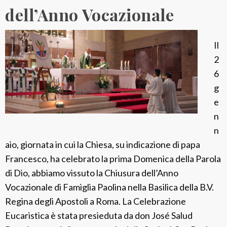
l
dell’Anno Vocazionale
i
n
e
Il
–
2
L
6
o
g
S
e
p
n
i
n
r
aio, giornata in cui la Chiesa, su indicazione di papa
i
Francesco, ha celebrato la prima Domenica della Parola
t
di Dio, abbiamo vissuto la Chiusura dell’Anno
o
Vocazionale di Famiglia Paolina nella Basilica della B.V.
P
Regina degli Apostoli a Roma. La Celebrazione
a
Eucaristica è stata presieduta da don José Salud