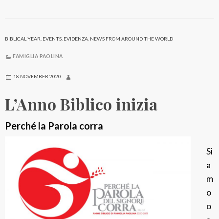
n
i
z
BIBLICAL YEAR
,
EVENTS
,
EVIDENZA
,
NEWS FROM AROUND THE WORLD
i
FAMIGLIA PAOLINA
o
d
18 NOVEMBER 2020
e
L’Anno Biblico inizia
l
l
Perché la Parola corra
’
A
Si
n
a
n
m
o
o
B
o
i