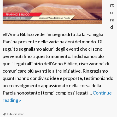
rt
u
ra
d
ell’Anno Biblico vede l’impegno di tutta la Famiglia
Paolina presente nelle varie nazioni del mondo. Di
seguito segnaliamo alcuni degli eventi che ci sono
pervenuti fino a questo momento. Indichiamo solo
quelli legati all’inizio dell’Anno Biblico, riservandoci di
comunicare più avanti le altre iniziative. Ringraziamo
quanti hanno condiviso idee e proposte, testimoniando
un coinvolgimento appassionato nella corsa della
Parola nonostante i tempi complessi legati …
Continue
reading
L
»
’
i
Biblical Year