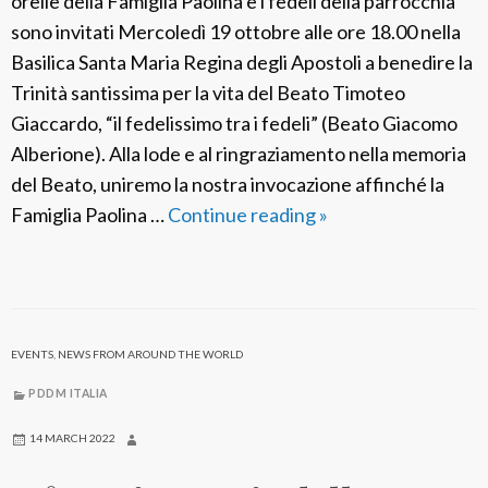
orelle della Famiglia Paolina e i fedeli della parrocchia
sono invitati Mercoledì 19 ottobre alle ore 18.00 nella
Basilica Santa Maria Regina degli Apostoli a benedire la
Trinità santissima per la vita del Beato Timoteo
Giaccardo, “il fedelissimo tra i fedeli” (Beato Giacomo
Alberione). Alla lode e al ringraziamento nella memoria
del Beato, uniremo la nostra invocazione affinché la
Famiglia Paolina …
Continue reading
M
»
e
m
o
r
EVENTS
,
NEWS FROM AROUND THE WORLD
i
a
PDDM ITALIA
d
14 MARCH 2022
e