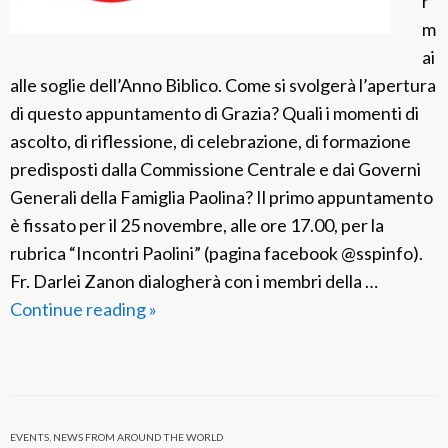
r
b
m
l
ai
i
alle soglie dell’Anno Biblico. Come si svolgerà l’apertura
c
di questo appuntamento di Grazia? Quali i momenti di
o
ascolto, di riflessione, di celebrazione, di formazione
n
predisposti dalla Commissione Centrale e dai Governi
e
Generali della Famiglia Paolina? Il primo appuntamento
l
è fissato per il 25 novembre, alle ore 17.00, per la
M
rubrica “Incontri Paolini” (pagina facebook @sspinfo).
o
Fr. Darlei Zanon dialogherà con i membri della …
n
Continue reading
L
»
d
’
o
A
n
n
EVENTS
,
NEWS FROM AROUND THE WORLD