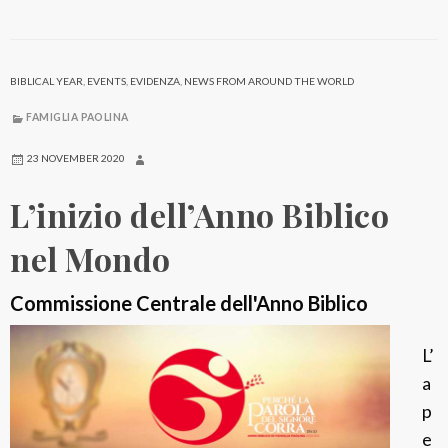
i
a
P
BIBLICAL YEAR
,
EVENTS
,
EVIDENZA
,
NEWS FROM AROUND THE WORLD
a
o
FAMIGLIA PAOLINA
l
23 NOVEMBER 2020
i
n
L’inizio dell’Anno Biblico
a
nel Mondo
2
0
Commissione Centrale dell'Anno Biblico
2
1
L’
a
p
e