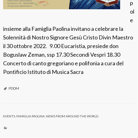
p
ol
e
insieme alla Famiglia Paolina invitano a celebrare la
Solennità di Nostro Signore Gesù Cristo Divin Maestro
il 30 ottobre 2022. 9.00 Eucaristia, presiede don
Boguslaw Zeman, ssp 17.30 Secondi Vespri 18.30
Concerto di canto gregoriano e polifonia a cura del
Pontificio Istituto di Musica Sacra
PDDM
EVENTS
,
FAMIGLIA PAOLINA
,
NEWS FROM AROUND THE WORLD