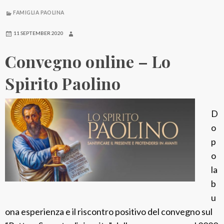
o
B
FAMIGLIA PAOLINA
i
11 SEPTEMBER 2020
b
Convegno online – Lo
l
i
Spirito Paolino
c
o
i
D
n
o
i
p
z
o
i
la
a
b
u
ona esperienza e il riscontro positivo del convegno sul