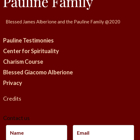
a
d
e
Blessed James Alberione and the Pauline Family @2020
l
l
Pauline Testimonies
’
Center for Spirituality
A
Charism Course
n
n
Blessed Giacomo Alberione
o
Privacy
V
o
Credits
c
a
Contact us
z
i