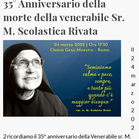
35° Anniversario della
l
B
morte della venerabile Sr.
e
a
M. Scolastica Rivata
t
o
Il
T
2
i
4
m
m
o
ar
t
z
e
o
o
2
G
0
i
2
a
2 ricordiamo il 35° anniversario della Venerabile sr. M.