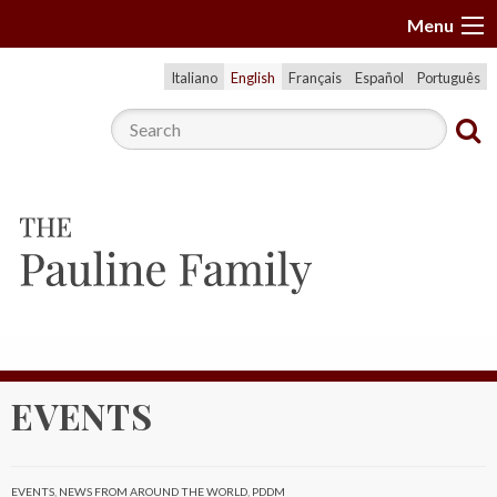
S
Menu
k
i
Italiano
English
Français
Español
Português
p
t
o
c
o
n
t
e
n
t
EVENTS
EVENTS
,
NEWS FROM AROUND THE WORLD
,
PDDM