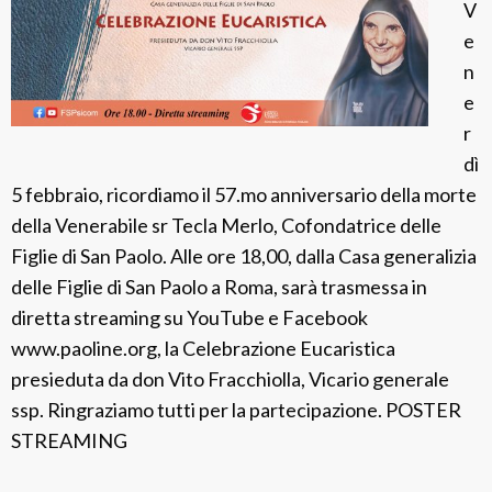
G
V
i
e
u
n
b
e
i
r
l
dì
e
5 febbraio, ricordiamo il 57.mo anniversario della morte
i
della Venerabile sr Tecla Merlo, Cofondatrice delle
d
Figlie di San Paolo. Alle ore 18,00, dalla Casa generalizia
i
delle Figlie di San Paolo a Roma, sarà trasmessa in
F
diretta streaming su YouTube e Facebook
a
www.paoline.org, la Celebrazione Eucaristica
m
presieduta da don Vito Fracchiolla, Vicario generale
i
ssp. Ringraziamo tutti per la partecipazione. POSTER
g
STREAMING
l