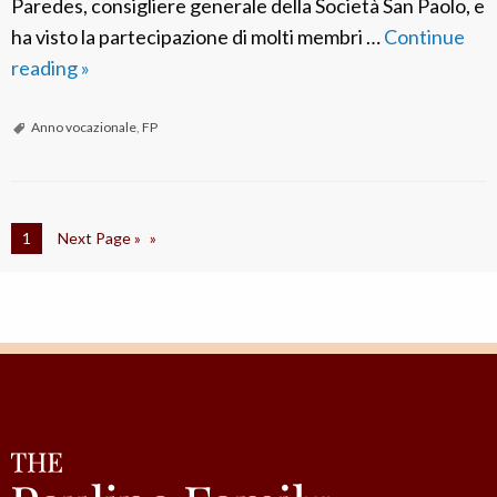
o
Paredes, consigliere generale della Società San Paolo, e
l
ha visto la partecipazione di molti membri …
Continue
i
reading
F
»
n
P
o
R
Anno vocazionale
,
FP
o
m
a
1
Next Page »
:
C
h
i
u
s
u
r