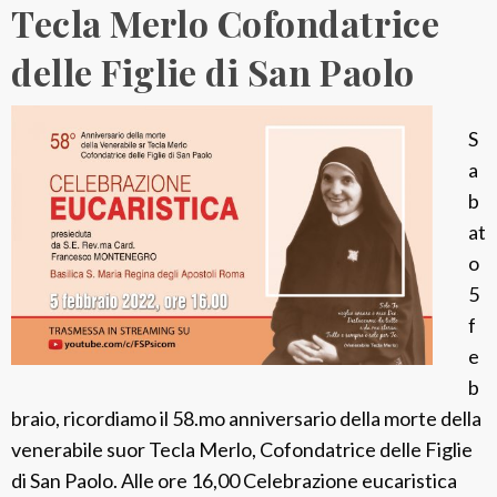
Tecla Merlo Cofondatrice
delle Figlie di San Paolo
S
a
b
at
o
5
f
e
b
braio, ricordiamo il 58.mo anniversario della morte della
venerabile suor Tecla Merlo, Cofondatrice delle Figlie
di San Paolo. Alle ore 16,00 Celebrazione eucaristica