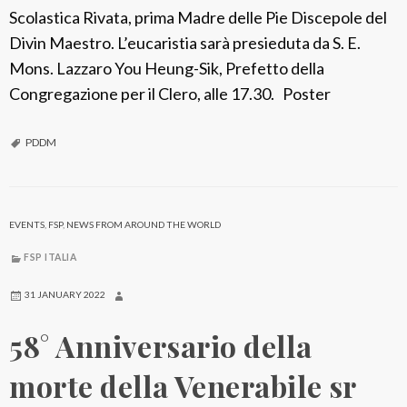
c
Scolastica Rivata, prima Madre delle Pie Discepole del
c
Divin Maestro. L’eucaristia sarà presieduta da S. E.
a
Mons. Lazzaro You Heung-Sik, Prefetto della
r
Congregazione per il Clero, alle 17.30. Poster
d
o
PDDM
EVENTS
,
FSP
,
NEWS FROM AROUND THE WORLD
FSP ITALIA
31 JANUARY 2022
58° Anniversario della
morte della Venerabile sr