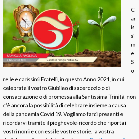
C
ar
is
si
m
e
S
o
relle e carissimi Fratelli, in questo Anno 2021, in cui
celebrate il vostro Giubileo di sacerdozio o di
consacrazione o di promessa alla Santissima Trinità, non
c’è ancora la possibilità di celebrare insieme a causa
della pandemia Covid 19. Vogliamo farci presenti e
ricordarvi tramite il pieghevole-ricordo che riporta i
vostri nomi e con essi le vostre storie, la vostra