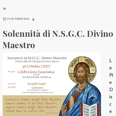
21 OCTOBER 2022
Solennità di N.S.G.C. Divino
Maestro
L
e
Pi
e
D
is
c
e