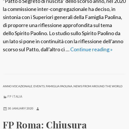
“Patto o Segreto di riuscita” dello scorso anno, nel 2020
la commissione inter-congregazionale ha deciso, in
sintonia con i Superiori generali della Famiglia Paolina,
di proporre una riflessione approfondita sul tema
dello Spirito Paolino. Lo studio sullo Spirito Paolino da
un lato si pone in continuità con la riflessione dell’anno
scorso sul Patto, dall’altro ci …
Continue reading
C
»
o
n
v
e
ANNO VOCAZIONALE
,
EVENTS
,
FAMIGLIA PAOLINA
,
NEWS FROM AROUND THE WORLD
g
n
FP ITALIA
o
30 JANUARY 2020
o
FP Roma: Chiusura
n