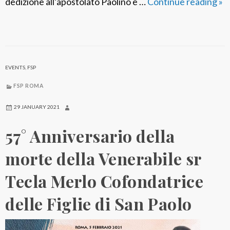
dedizione all’apostolato Paolino e …
Continue reading
F
»
a
m
i
g
EVENTS
,
FSP
l
i
FSP ROMA
a
29 JANUARY 2021
P
57° Anniversario della
a
o
morte della Venerabile sr
l
i
Tecla Merlo Cofondatrice
n
delle Figlie di San Paolo
a
: