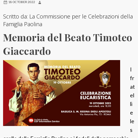
18 OCTOBER 2022
Scritto da: La Commissione per le Celebrazioni della
Famiglia Paolina
Memoria del Beato Timoteo
Giaccardo
I
fr
at
el
li
e
le
s