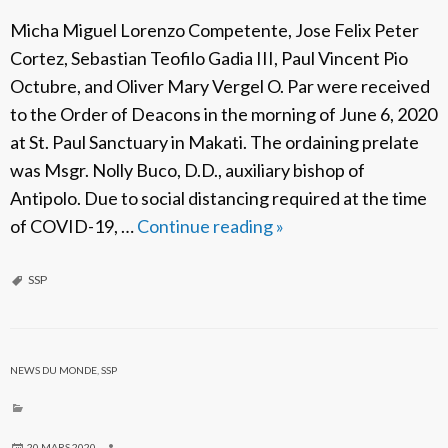
b
Micha Miguel Lorenzo Competente, Jose Felix Peter
l
Cortez, Sebastian Teofilo Gadia III, Paul Vincent Pio
o
Octubre, and Oliver Mary Vergel O. Par were received
A
to the Order of Deacons in the morning of June 6, 2020
p
at St. Paul Sanctuary in Makati. The ordaining prelate
ó
was Msgr. Nolly Buco, D.D., auxiliary bishop of
s
Antipolo. Due to social distancing required at the time
t
of COVID-19, …
Continue reading
F
»
o
i
l
v
SSP
e
C
l
NEWS DU MONDE
,
SSP
e
r
20 MARS 2020