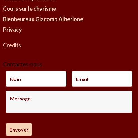
n
Cours sur le charisme
P
e
Bienheureux Giacomo Alberione
r
Privacy
p
e
Credits
t
u
Contactes-nous
a
d
e
G
e
r
z
o