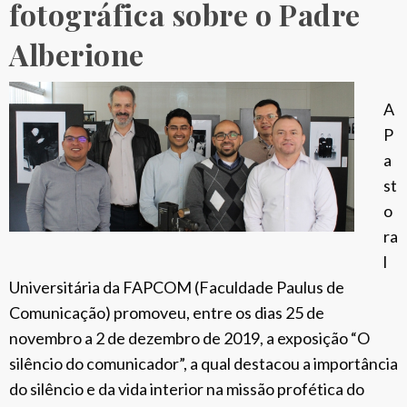
a
fotográfica sobre o Padre
r
t
Alberione
e
o
s
G
s
i
A
o
a
P
l
c
a
e
o
st
s
m
o
a
o
ra
c
A
l
r
l
Universitária da FAPCOM (Faculdade Paulus de
e
b
Comunicação) promoveu, entre os dias 25 de
s
e
novembro a 2 de dezembro de 2019, a exposição “O
p
r
silêncio do comunicador”, a qual destacou a importância
o
i
do silêncio e da vida interior na missão profética do
g