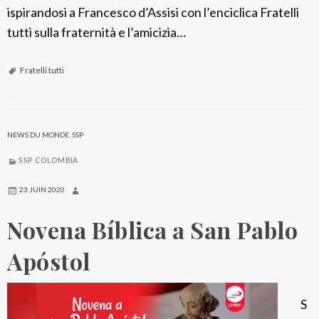
n
ispirandosi a Francesco d’Assisi con l’enciclica Fratelli
t
e
tutti sulla fraternità e l’amicizia…
o
s
l
e
Fratelli tutti
o
n
l
o
NEWS DU MONDE
,
SSP
s
SSP COLOMBIA
7
0
23 JUIN 2020
a
Novena Bíblica a San Pablo
ñ
o
Apóstol
s
d
S
e