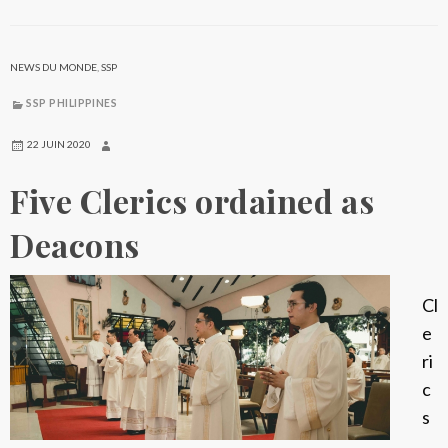
e
n
a
NEWS DU MONDE
,
SSP
B
SSP PHILIPPINES
í
b
22 JUIN 2020
l
Five Clerics ordained as
i
c
Deacons
a
a
Cl
S
e
a
ri
n
c
P
s
a