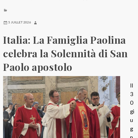
5 JUILLET 2026
Italia: La Famiglia Paolina
celebra la Solennità di San
Paolo apostolo
Il
3
0
gi
u
g
n