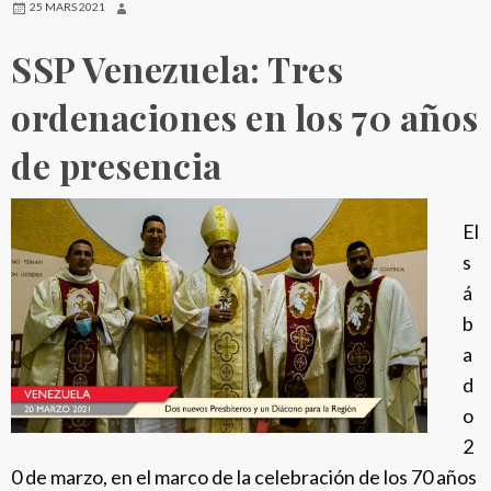
25 MARS 2021
a
SSP Venezuela: Tres
F
a
ordenaciones en los 70 años
m
i
de presencia
g
l
El
i
s
a
á
P
b
a
a
o
d
l
o
i
2
n
0 de marzo, en el marco de la celebración de los 70 años
a