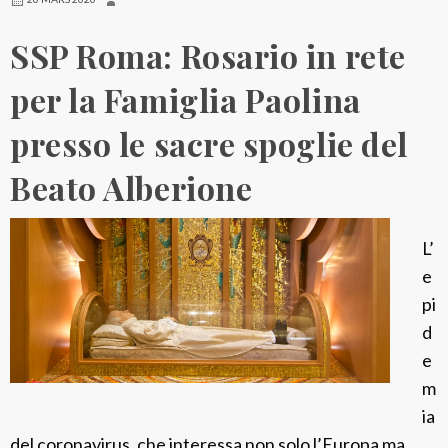
i
c
SSP Roma: Rosario in rete
s
o
per la Famiglia Paolina
r
presso le sacre spoglie del
d
a
Beato Alberione
i
n
L’
e
e
d
pi
a
d
s
e
D
m
e
ia
a
del coronavirus, che interessa non solo l’Europa ma