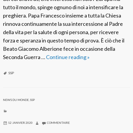
c
tutto il mondo, spinge ognuno di noi a intensificare la
o
preghiera. Papa Francesco insieme a tutta la Chiesa
n
rinnova continuamente la sua intercessione al Padre
s
della vita per la salute di ogni persona, per ricevere
forza e speranza in questo tempo di prova. È ciò che il
Beato Giacomo Alberione fece in occasione della
Seconda Guerra …
Continue reading
S
»
S
P
SSP
R
o
m
NEWS DU MONDE
,
SSP
a
:
R
12 JANVIER 2020
COMMENTAIRE
o