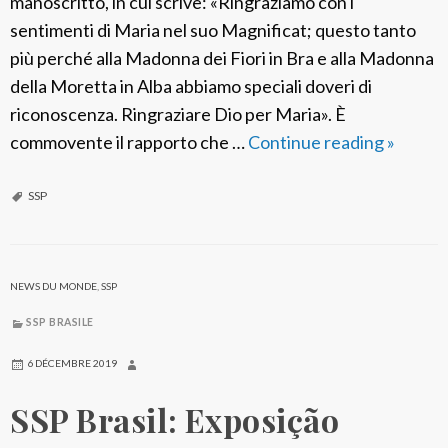
manoscritto, in cui scrive: «Ringraziamo con i
F
sentimenti di Maria nel suo Magnificat; questo tanto
a
più perché alla Madonna dei Fiori in Bra e alla Madonna
m
della Moretta in Alba abbiamo speciali doveri di
i
riconoscenza. Ringraziare Dio per Maria». È
g
commovente il rapporto che …
Continue reading
I
»
l
t
i
a
SSP
a
l
P
i
a
a
NEWS DU MONDE
,
SSP
o
:
SSP BRASILE
l
I
i
l
6 DÉCEMBRE 2019
n
b
SSP Brasil: Exposição
a
e
p