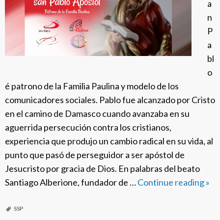
a
p
n
r
P
e
a
s
bl
e
o
n
é patrono de la Familia Paulina y modelo de los
c
comunicadores sociales. Pablo fue alcanzado por Cristo
i
en el camino de Damasco cuando avanzaba en su
a
aguerrida persecución contra los cristianos,
experiencia que produjo un cambio radical en su vida, al
punto que pasó de perseguidor a ser apóstol de
Jesucristo por gracia de Dios. En palabras del beato
Santiago Alberione, fundador de …
Continue reading
N
»
o
v
SSP