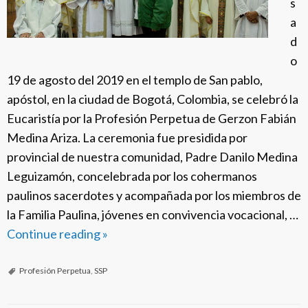
s
i
e
a
o
p
d
n
r
o
e
e
19 de agosto del 2019 en el templo de San pablo,
s
apóstol, en la ciudad de Bogotá, Colombia, se celebró la
b
Eucaristía por la Profesión Perpetua de Gerzon Fabián
i
Medina Ariza. La ceremonia fue presidida por
s
provincial de nuestra comunidad, Padre Danilo Medina
t
Leguizamón, concelebrada por los cohermanos
e
paulinos sacerdotes y acompañada por los miembros de
r
la Familia Paulina, jóvenes en convivencia vocacional, …
a
Continue reading
S
»
l
S
e
P
Profesión Perpetua
,
SSP
d
C
i