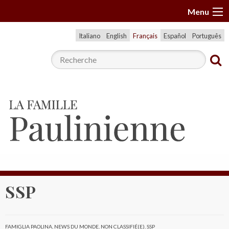
A
Menu
l
l
Italiano
English
Français
Español
Português
e
r
a
u
c
o
n
t
e
n
u
SSP
FAMIGLIA PAOLINA
,
NEWS DU MONDE
,
NON CLASSIFIÉ(E)
,
SSP