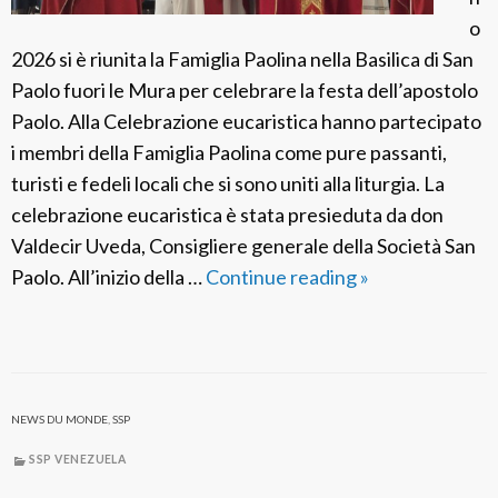
o
2026 si è riunita la Famiglia Paolina nella Basilica di San
Paolo fuori le Mura per celebrare la festa dell’apostolo
Paolo. Alla Celebrazione eucaristica hanno partecipato
i membri della Famiglia Paolina come pure passanti,
turisti e fedeli locali che si sono uniti alla liturgia. La
celebrazione eucaristica è stata presieduta da don
Valdecir Uveda, Consigliere generale della Società San
Paolo. All’inizio della …
Continue reading
I
»
t
a
l
i
NEWS DU MONDE
,
SSP
a
:
SSP VENEZUELA
L