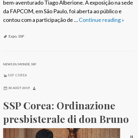
o
bem-aventurado Tiago Alberione. A exposição na sede
l
n
da FAPCOM, em São Paulo, foi aberta ao público e
i
e
contou com a participação de …
Continue reading
S
»
e
e
S
d
l
P
Expo
,
SSP
e
a
B
l
V
r
B
e
a
NEWS DU MONDE
,
SSP
e
r
s
a
SSP COREA
g
i
t
i
l
30 AOÛT 2019
o
n
:
SSP Corea: Ordinazione
A
e
E
l
d
x
presbisterale di don Bruno
b
e
p
e
i
o
r
Il