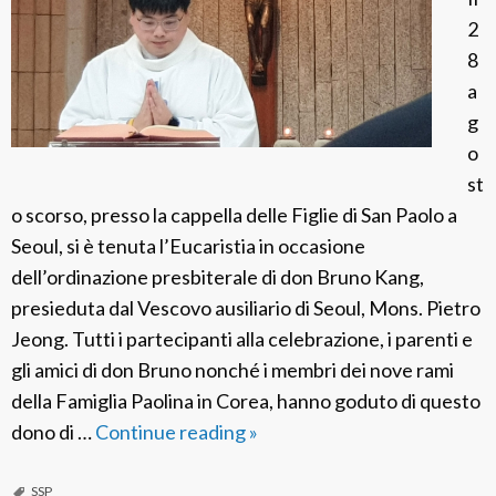
F
s
i
2
i
i
o
8
o
ç
n
a
r
ã
e
g
i
o
o
f
st
o
o scorso, presso la cappella delle Figlie di San Paolo a
t
Seoul, si è tenuta l’Eucaristia in occasione
o
dell’ordinazione presbiterale di don Bruno Kang,
g
presieduta dal Vescovo ausiliario di Seoul, Mons. Pietro
r
Jeong. Tutti i partecipanti alla celebrazione, i parenti e
á
gli amici di don Bruno nonché i membri dei nove rami
f
della Famiglia Paolina in Corea, hanno goduto di questo
i
dono di …
Continue reading
S
»
c
S
a
P
SSP