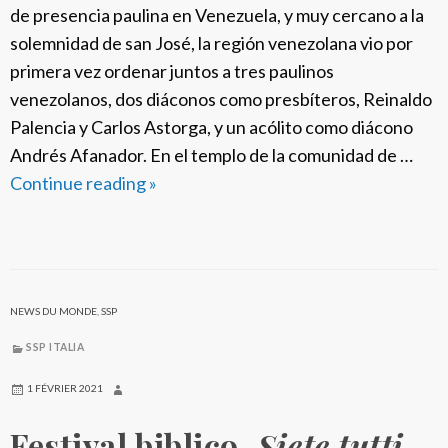
de presencia paulina en Venezuela, y muy cercano a la
c
solemnidad de san José, la región venezolana vio por
e
primera vez ordenar juntos a tres paulinos
l
venezolanos, dos diáconos como presbíteros, Reinaldo
e
Palencia y Carlos Astorga, y un acólito como diácono
b
Andrés Afanador. En el templo de la comunidad de …
r
Continue reading
S
»
a
S
l
P
a
V
S
e
o
NEWS DU MONDE
,
SSP
n
l
e
SSP ITALIA
e
z
n
1 FÉVRIER 2021
u
n
Festival biblico,
Siete tutti
e
i