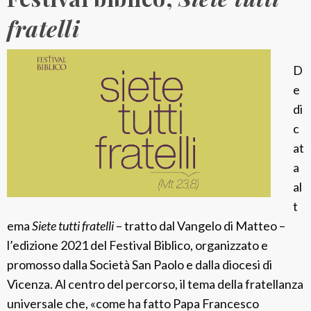
l
t
fratelli
a
à
:
d
T
D
i
r
e
S
e
di
a
s
c
n
o
at
P
r
a
a
d
al
o
e
t
l
n
ema
Siete tutti fratelli
– tratto dal Vangelo di Matteo –
o
a
l’edizione 2021 del Festival Biblico, organizzato e
a
c
promosso dalla Società San Paolo e dalla diocesi di
p
i
Vicenza. Al centro del percorso, il tema della fratellanza
o
o
universale che, «come ha fatto Papa Francesco
s