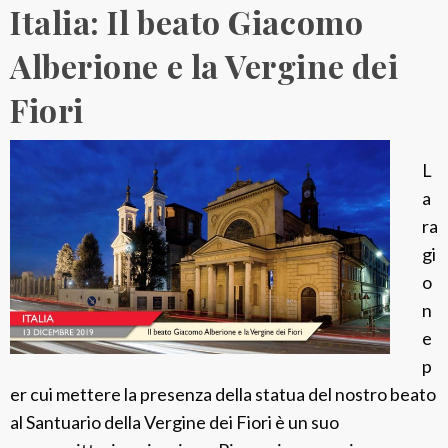
Italia: Il beato Giacomo
s
a
Alberione e la Vergine dei
r
Fiori
i
o
i
L
n
a
r
ra
e
gi
t
o
e
n
p
e
e
p
r
er cui mettere la presenza della statua del nostro beato
l
al Santuario della Vergine dei Fiori è un suo
a