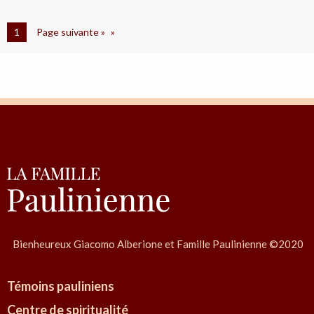
o
d
l
1
Page suivante »
o
o
n
m
B
b
r
i
u
a
n
:
o
P
r
o
f
e
Bienheureux Giacomo Alberione et Famille Paulinienne ©2020
s
i
Témoins pauliniens
ó
Centre de spiritualité