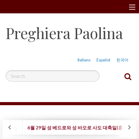
S
Menu
k
i
Preghiera Paolina
p
t
o
c
Italiano
Español
한국어
o
n
t
e
n
t
리아 축일
6월 29일 성 베드로와 성 바오로 사도 대축일(홍)
6