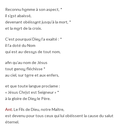
Reconnu h
o
mme à son aspect, *
il s’
e
st abaissé,
devenant obéiss
a
nt jusqu’à la mort, *
et la m
o
rt de la croix.
C’est pourquoi Die
u
l’a exalté : *
il l’a doté du Nom
qui est au-dess
u
s de tout nom,
afin qu’au nom de Jésus
tout geno
u
fléchisse *
au ciel, sur t
e
rre et aux enfers,
et que toute langue proclame :
« Jésus Chr
i
st est Seigneur » *
à la gloire de Die
u
le Père.
Ant.
Le Fils de Dieu, notre Maître,
est devenu pour tous ceux qui lui obéissent la cause du salut
éternel.