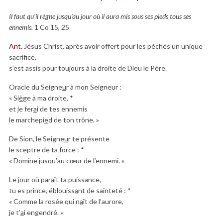
Il faut qu’il règne jusqu’au jour où il aura mis sous ses pieds tous ses
ennemis.
1 Co 15, 25
Ant.
Jésus Christ, après avoir offert pour les péchés un unique
sacrifice,
s’est assis pour toujours à la droite de Dieu le Père.
Oracle du Seigne
u
r à mon Seigneur :
« Si
è
ge à ma droite, *
et je fer
a
i de tes ennemis
le marchepi
e
d de ton trône. »
De Sion, le Seigne
u
r te présente
le sc
e
ptre de ta force : *
« Domine jusqu’au cœ
u
r de l’ennemi. »
Le jour où par
a
ît ta puissance,
tu es prince, éblouiss
a
nt de sainteté : *
« Comme la rosée qui n
a
ît de l’aurore,
je t’
a
i engendré. »