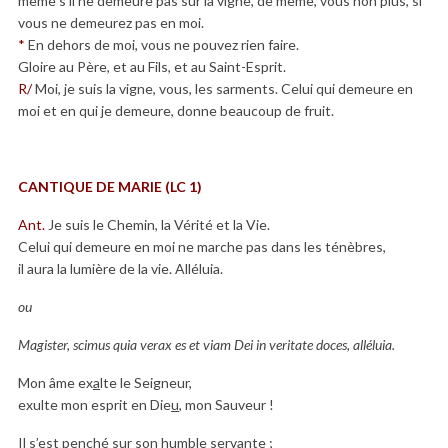
même s’il ne demeure pas sur la vigne, de même, vous non plus, si
vous ne demeurez pas en moi.
*
En dehors de moi, vous ne pouvez rien faire.
Gloire au Père, et au Fils, et au Saint-Esprit.
R/
Moi, je suis la vigne, vous, les sarments. Celui qui demeure en
moi et en qui je demeure, donne beaucoup de fruit.
CANTIQUE DE MARIE (LC 1)
Ant.
Je suis le Chemin, la Vérité et la Vie.
Celui qui demeure en moi ne marche pas dans les ténèbres,
il aura la lumière de la vie. Alléluia.
ou
Magister, scimus quia verax es et viam Dei in veritate doces, alléluia.
Mon âme ex
a
lte le Seigneur,
exulte mon esprit en Die
u
, mon Sauveur !
Il s’est penché sur son h
u
mble servante ;