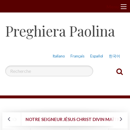
A
Menu
l
l
Preghiera Paolina
e
r
a
u
Italiano
Français
Español
한국어
c
o
n
t
e
n
u
ACCARDO
NOTRE SEIGNEUR JÉSUS CHRIST DIVIN MAÎTRE