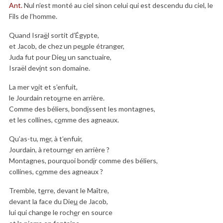
Ant.
Nul n’est monté au ciel sinon celui qui est descendu du ciel, le
Fils de l’homme.
Quand Isra
ë
l sortit d’Égypte,
et Jacob, de chez un pe
u
ple étranger,
Juda fut pour Die
u
un sanctuaire,
Israël dev
i
nt son domaine.
La mer v
o
it et s’enfuit,
le Jourdain reto
u
rne en arrière.
Comme des béliers, bond
i
ssent les montagnes,
et les collines, c
o
mme des agneaux.
Qu’as-tu, m
e
r, à t’enfuir,
Jourdain, à retourn
e
r en arrière ?
Montagnes, pourquoi bond
i
r comme des béliers,
collines, c
o
mme des agneaux ?
Tremble, t
e
rre, devant le Maître,
devant la face du Die
u
de Jacob,
lui qui change le roch
e
r en source