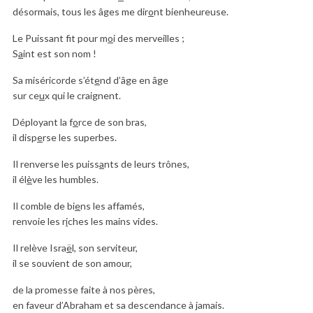
désormais, tous les âges me dir
o
nt bienheureuse.
Le Puissant fit pour m
o
i des merveilles ;
S
a
int est son nom !
Sa miséricorde s’ét
e
nd d’âge en âge
sur ce
u
x qui le craignent.
Déployant la f
o
rce de son bras,
il disp
e
rse les superbes.
Il renverse les puiss
a
nts de leurs trônes,
il él
è
ve les humbles.
Il comble de bi
e
ns les affamés,
renvoie les r
i
ches les mains vides.
Il relève Isra
ë
l, son serviteur,
il se souvient de son amour,
de la promesse faite à nos pères,
en faveur d’Abraham et sa descendance à jamais.