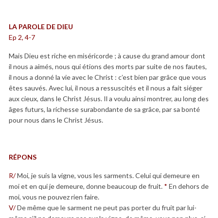
LA PAROLE DE DIEU
Ep 2, 4-7
Mais Dieu est riche en miséricorde ; à cause du grand amour dont
il nous a aimés, nous qui étions des morts par suite de nos fautes,
il nous a donné la vie avec le Christ : c’est bien par grâce que vous
êtes sauvés. Avec lui, il nous a ressuscités et il nous a fait siéger
aux cieux, dans le Christ Jésus. Il a voulu ainsi montrer, au long des
âges futurs, la richesse surabondante de sa grâce, par sa bonté
pour nous dans le Christ Jésus.
RÉPONS
R/
Moi, je suis la vigne, vous les sarments. Celui qui demeure en
moi et en qui je demeure, donne beaucoup de fruit.
*
En dehors de
moi, vous ne pouvez rien faire.
V/
De même que le sarment ne peut pas porter du fruit par lui-