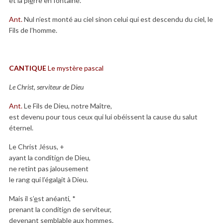
et la pi
e
rre en fontaine.
Ant.
Nul n’est monté au ciel sinon celui qui est descendu du ciel, le
Fils de l’homme.
CANTIQUE
Le mystère pascal
Le Christ, serviteur de Dieu
Ant.
Le Fils de Dieu, notre Maître,
est devenu pour tous ceux qui lui obéissent la cause du salut
éternel.
Le Christ Jésus, +
ayant la conditi
o
n de Dieu,
ne retint pas jalousement
le rang qui l’égal
a
it à Dieu.
Mais il s’
e
st anéanti, *
prenant la conditi
o
n de serviteur,
devenant semblable aux hommes.