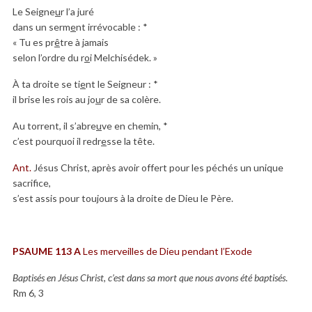
Le Seigne
u
r l’a juré
dans un serm
e
nt irrévocable : *
« Tu es pr
ê
tre à jamais
selon l’ordre du r
o
i Melchisédek. »
À ta droite se ti
e
nt le Seigneur : *
il brise les rois au jo
u
r de sa colère.
Au torrent, il s’abre
u
ve en chemin, *
c’est pourquoi il redr
e
sse la tête.
Ant.
Jésus Christ, après avoir offert pour les péchés un unique
sacrifice,
s’est assis pour toujours à la droite de Dieu le Père.
PSAUME
113 A
Les merveilles de Dieu pendant l’Exode
Baptisés en Jésus Christ, c’est dans sa mort que nous avons été baptisés
.
Rm 6, 3