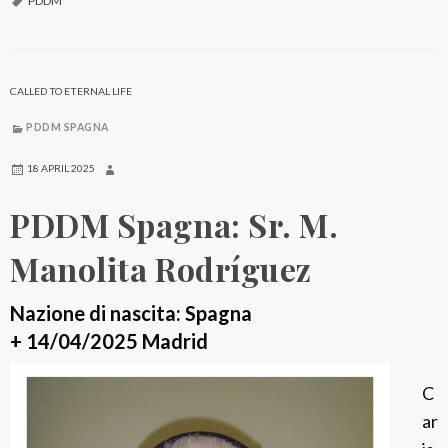
D
PDDM
M
S
p
CALLED TO ETERNAL LIFE
a
PDDM SPAGNA
g
n
18 APRIL 2025
a
PDDM Spagna: Sr. M.
:
S
Manolita Rodríguez
r
.
Nazione di nascita: Spagna
M
+ 14/04/2025 Madrid
.
C
P
ar
a