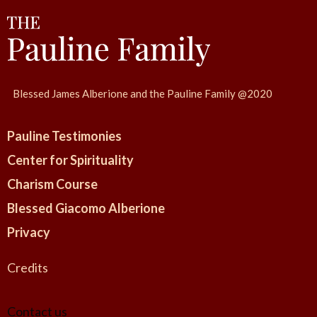
a
M
t
.
i
P
o
r
n
Blessed James Alberione and the Pauline Family @2020
a
x
Pauline Testimonies
e
d
Center for Spirituality
e
Charism Course
s
Blessed Giacomo Alberione
T
Privacy
a
r
Credits
a
n
Contact us
i