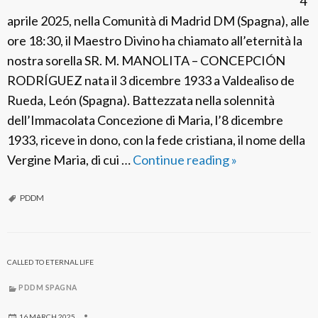
4
aprile 2025, nella Comunità di Madrid DM (Spagna), alle
ore 18:30, il Maestro Divino ha chiamato all’eternità la
nostra sorella SR. M. MANOLITA – CONCEPCIÓN
RODRÍGUEZ nata il 3 dicembre 1933 a Valdealiso de
Rueda, León (Spagna). Battezzata nella solennità
dell’Immacolata Concezione di Maria, l’8 dicembre
1933, riceve in dono, con la fede cristiana, il nome della
Vergine Maria, di cui …
Continue reading
P
»
D
D
PDDM
M
S
p
CALLED TO ETERNAL LIFE
a
PDDM SPAGNA
g
16 MARCH 2025