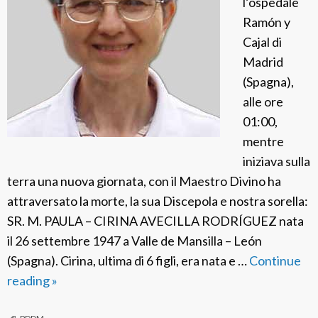
l’ospedale
Ramón y
Cajal di
Madrid
(Spagna),
alle ore
01:00,
mentre
iniziava sulla
terra una nuova giornata, con il Maestro Divino ha
attraversato la morte, la sua Discepola e nostra sorella:
SR. M. PAULA – CIRINA AVECILLA RODRÍGUEZ nata
il 26 settembre 1947 a Valle de Mansilla – León
(Spagna). Cirina, ultima di 6 figli, era nata e …
Continue
reading
P
»
D