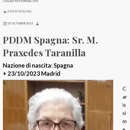
CALLED TO ETERNAL LIFE
a
PDDM SPAGNA
g
n
25 OCTOBER 2023
a
PDDM Spagna: Sr. M.
:
S
Praxedes Taranilla
r
.
Nazione di nascita: Spagna
M
+ 23/10/2023 Madrid
.
C
H
ar
o
is
r
si
t
m
e
e
n