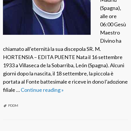
R
(Spagna),
o
alle ore
d
06:00 Gesù
r
Maestro
í
Divino ha
g
chiamato all’eternità la sua discepola SR. M.
u
HORTENSIA – EDITA PUENTE Nata il 16 settembre
e
1933 a Villaseca de la Sobarriba, León (Spagna). Alcuni
z
giorni dopo la nascita, il 18 settembre, la piccola è
portata al Fonte battesimale e riceve in dono l’adozione
filiale …
Continue reading
P
»
D
D
PDDM
M
S
p