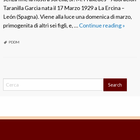
Taranilla Garcia nata il 17 Marzo 1929 a La Ercina –
León (Spagna). Viene alla luce una domenica di marzo,
primogenita di altri sei figli, e, …
Continue reading
P
»
D
D
PDDM
M
S
p
P
a
o
Search
g
s
n
t
a
N
a
:
v
S
i
r
g
.