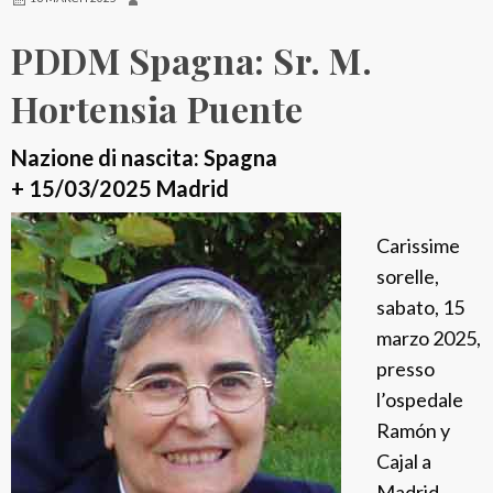
n
a
PDDM Spagna: Sr. M.
:
S
Hortensia Puente
r
.
Nazione di nascita: Spagna
M
+ 15/03/2025 Madrid
.
Carissime
M
sorelle,
a
sabato, 15
n
marzo 2025,
o
presso
l
l’ospedale
i
Ramón y
t
Cajal a
a
Madrid