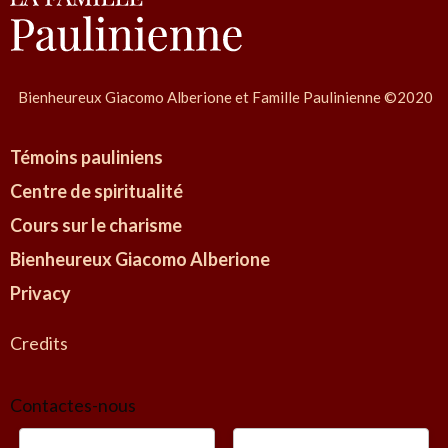
o
i
n
g
d
l
e
Bienheureux Giacomo Alberione et Famille Paulinienne ©2020
i
s
a
a
Témoins pauliniens
P
r
a
Centre de spiritualité
t
o
i
Cours sur le charisme
l
c
Bienheureux Giacomo Alberione
i
l
Privacy
e
n
s
a
Credits
v
e
Contactes-nous
r
s