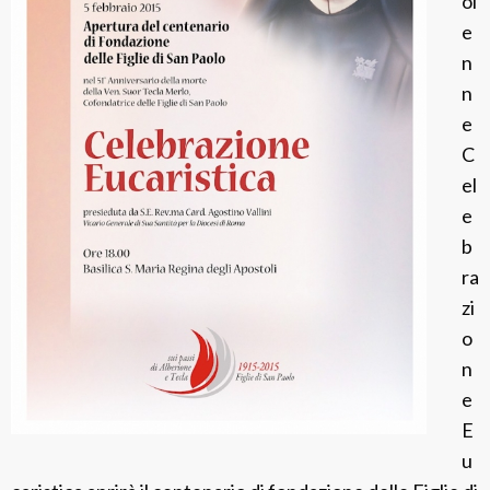
ol
e
n
n
e
C
el
e
b
ra
zi
o
n
e
E
u