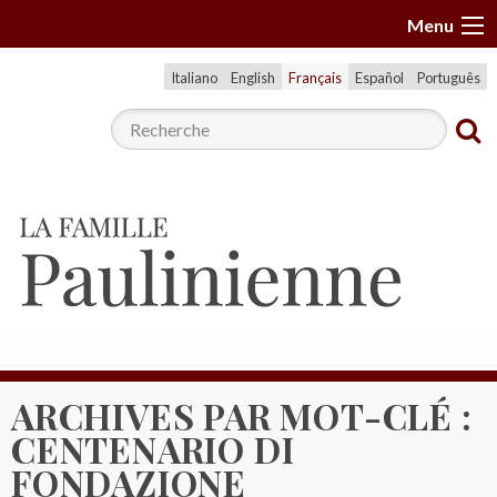
A
Menu
l
l
Italiano
English
Français
Español
Português
e
r
a
u
c
o
n
t
e
n
u
ARCHIVES PAR MOT-CLÉ :
CENTENARIO DI
FONDAZIONE