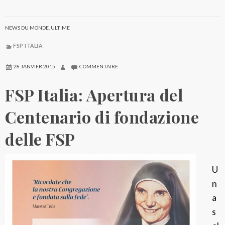
NEWS DU MONDE
,
ULTIME
FSP ITALIA
28 JANVIER 2015
COMMENTAIRE
FSP Italia: Apertura del
Centenario di fondazione
delle FSP
U
n
a
s