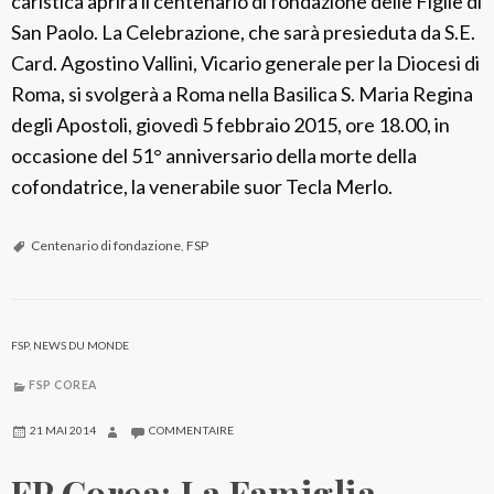
caristica aprirà il centenario di fondazione delle Figlie di
San Paolo. La Celebrazione, che sarà presieduta da S.E.
Card. Agostino Vallini, Vicario generale per la Diocesi di
Roma, si svolgerà a Roma nella Basilica S. Maria Regina
degli Apostoli, giovedì 5 febbraio 2015, ore 18.00, in
occasione del 51° anniversario della morte della
cofondatrice, la venerabile suor Tecla Merlo.
Centenario di fondazione
,
FSP
FSP
,
NEWS DU MONDE
FSP COREA
21 MAI 2014
COMMENTAIRE
FP Corea: La Famiglia