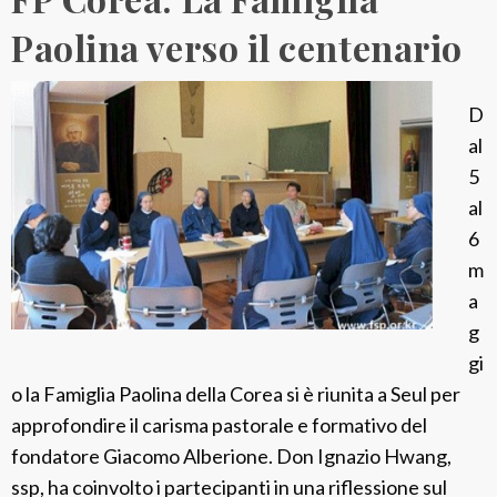
Paolina verso il centenario
D
al
5
al
6
m
a
g
gi
o la Famiglia Paolina della Corea si è riunita a Seul per
approfondire il carisma pastorale e formativo del
fondatore Giacomo Alberione. Don Ignazio Hwang,
ssp, ha coinvolto i partecipanti in una riflessione sul