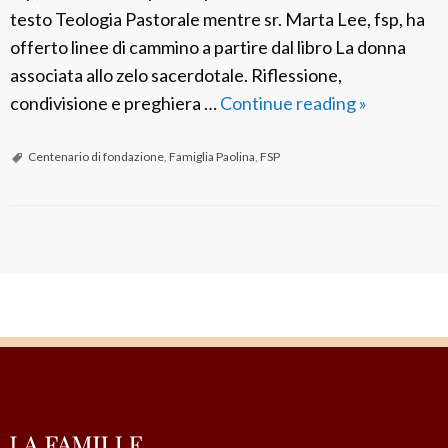
testo Teologia Pastorale mentre sr. Marta Lee, fsp, ha
offerto linee di cammino a partire dal libro La donna
associata allo zelo sacerdotale. Riflessione,
condivisione e preghiera …
Continue reading
F
»
P
C
Centenario di fondazione
,
Famiglia Paolina
,
FSP
o
r
e
N
a
a
:
v
L
i
a
g
a
F
t
a
i
m