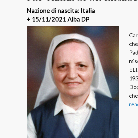
r
e
Nazione di nascita: Italia
n
+ 15/11/2021 Alba DP
z
a
Car
C
che
o
Pad
r
mis
r
ELI
à
193
Dop
che
rea