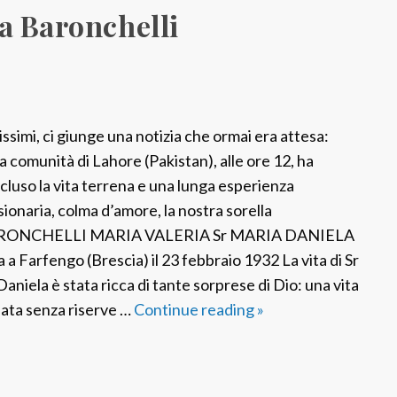
a Baronchelli
r
t
h
e
b
issimi, ci giunge una notizia che ormai era attesa:
o
la comunità di Lahore (Pakistan), alle ore 12, ha
r
cluso la vita terrena e una lunga esperienza
d
sionaria, colma d’amore, la nostra sorella
e
RONCHELLI MARIA VALERIA Sr MARIA DANIELA
r
a a Farfengo (Brescia) il 23 febbraio 1932 La vita di Sr
o
Daniela è stata ricca di tante sorprese di Dio: una vita
f
ata senza riserve …
Continue reading
F
»
A
S
f
P
g
P
h