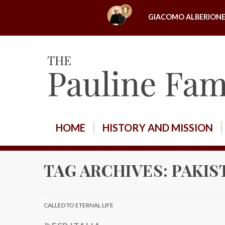
S
GIACOMO ALBERION
k
i
p
t
o
c
o
n
HOME
HISTORY AND MISSION
t
e
n
TAG ARCHIVES:
PAKIS
t
CALLED TO ETERNAL LIFE