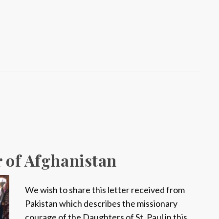
t
a
l
i
a
:
S
r
M
.
E
l
r of Afghanistan
i
s
We wish to share this letter received from
a
Pakistan which describes the missionary
b
courage of the Daughters of St. Paul in this