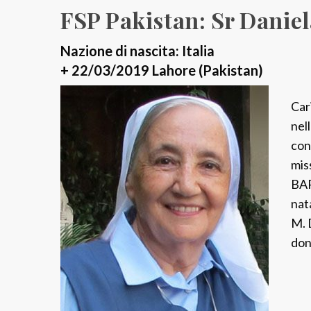
FSP Pakistan: Sr Daniel
Nazione di nascita: Italia
+ 22/03/2019 Lahore (Pakistan)
Car
nel
con
mis
BA
nat
M. 
don