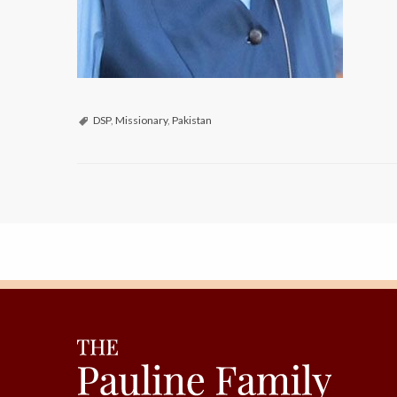
DSP
,
Missionary
,
Pakistan
P
o
s
t
N