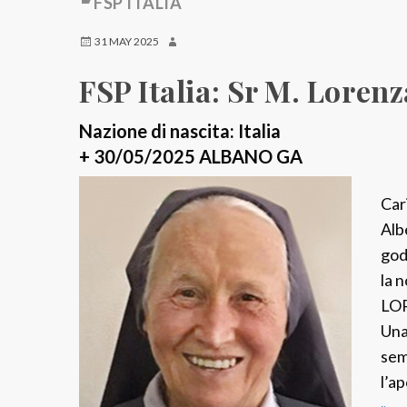
FSP ITALIA
31 MAY 2025
FSP Italia: Sr M. Loren
Nazione di nascita: Italia
+ 30/05/2025 ALBANO GA
Car
Alb
god
la 
LOR
Una
sem
l’a