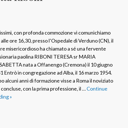
issimi, con profonda commozione vi comunichiamo
 alle ore 16,30, presso l’Ospedale di Verduno (CN), il
re misericordioso ha chiamato a sé una fervente
sionaria paolina RIBONI TERESA sr MARIA
SABETTA nata a Offanengo (Cremona) il 10 giugno
1 Entrò in congregazione ad Alba, il 16 marzo 1954.
o alcuni anni di formazione visse a Roma il noviziato
 concluse, con la prima professione, il …
Continue
ding
F
»
S
P
I