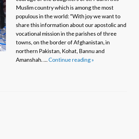
e
Muslim country which is among the most
t
populous in the world: “With joy we want to
t
share this information about our apostolic and
a
vocational mission in the parishes of three
R
towns, on the border of Afghanistan, in
i
northern Pakistan, Kohat, Bannu and
b
Amanshah. …
Continue reading
M
»
o
i
n
s
i
s
i
o
n
n
e
a