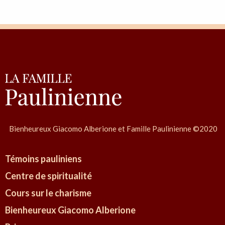
u
d
i
n
i
d
e
l
l
Bienheureux Giacomo Alberione et Famille Paulinienne ©2020
e
F
Témoins pauliniens
i
Centre de spiritualité
g
Cours sur le charisme
l
i
Bienheureux Giacomo Alberione
e