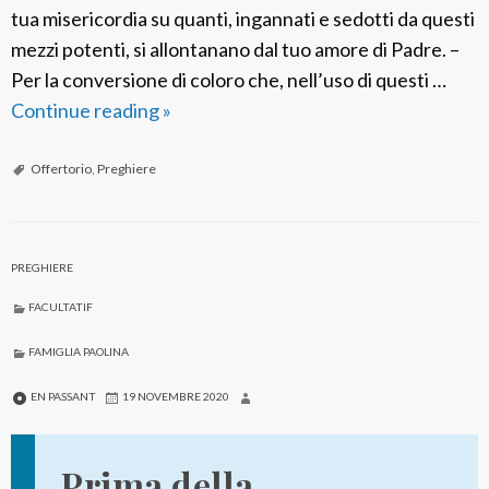
e
tua misericordia su quanti, ingannati e sedotti da questi
mezzi potenti, si allontanano dal tuo amore di Padre. –
Per la conversione di coloro che, nell’uso di questi …
Continue reading
O
»
f
f
Offertorio
,
Preghiere
e
r
t
PREGHIERE
o
FACULTATIF
r
i
FAMIGLIA PAOLINA
o
EN PASSANT
19 NOVEMBRE 2020
p
a
Prima della
o