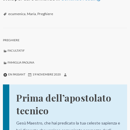
r
e
ecumenica
,
Maria
,
Preghiere
g
h
i
PREGHIERE
e
FACULTATIF
r
a
FAMIGLIA PAOLINA
e
EN PASSANT
19 NOVEMBRE 2020
c
u
Prima dell’apostolato
m
e
tecnico
n
i
Gesù Maestro, che hai predicato la tua celeste sapienza e
c