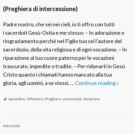
(Preghiera di intercessione)
Padre nostro, che sei nei cieli, io ti offro con tutti
i sacerdoti Gesù-Ostia e me stesso: – In adorazione e
ringraziamento perché nel Figlio tuo sei l’autore del
sacerdozio, della vita religiosa e di ogni vocazione. – In
riparazione al tuo cuore paterno per le vocazioni
trascurate, impedite o tradite. – Per ridonarti in Gesù
Cristo quanto i chiamati hanno mancato alla tua
gloria, agli uomini, a se stessi. …
Continue reading
O
»
f
f
apostoline
,
Offertorio
,
Preghiere
,
vocazionale
,
Vocazione
e
r
t
PREGHIERE
o