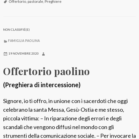
f
Offertorio
,
pastorale
,
Preghiere
e
r
t
NON CLASSIFIÉ(E)
o
FAMIGLIA PAOLINA
r
i
19 NOVEMBRE 2020
o
Offertorio paolino
p
a
(Preghiera di intercessione)
s
t
Signore, io ti offro, in unione con i sacerdoti che oggi
o
celebrano la santa Messa, Gesù-Ostia e me stesso,
r
piccola vittima: – In riparazione degli errori e degli
a
scandali che vengono diffusi nel mondo con gli
l
strumenti della comunicazione sociale. – Per invocare la