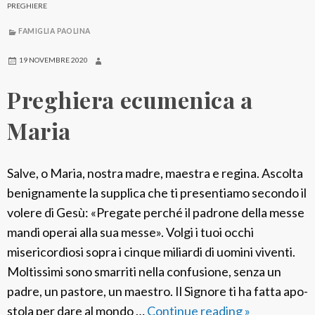
PREGHIERE
FAMIGLIA PAOLINA
19 NOVEMBRE 2020
Preghiera ecumenica a
Maria
Salve, o Maria, nostra madre, maestra e regina. Ascolta
benignamente la supplica che ti presentiamo secondo il
volere di Gesù: «Pregate perché il padrone della messe
mandi operai alla sua messe». Volgi i tuoi occhi
misericordiosi sopra i cinque miliardi di uomini viventi.
Moltissimi sono smarriti nella confusione, senza un
padre, un pastore, un maestro. Il Signore ti ha fatta apo-
stola per dare al mondo …
Continue reading
P
»