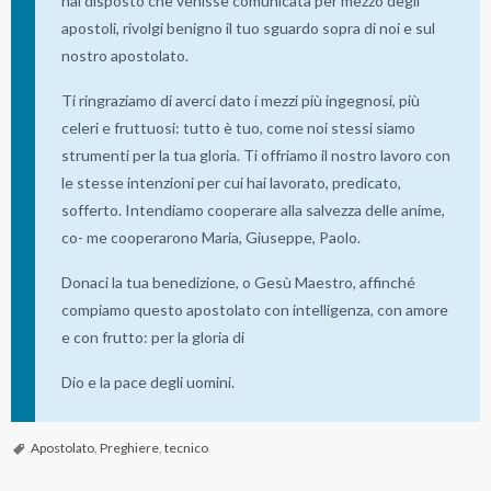
hai disposto che venisse comunicata per mezzo degli
a
apostoli, rivolgi benigno il tuo sguardo sopra di noi e sul
a
nostro apostolato.
M
Ti ringraziamo di averci dato i mezzi più ingegnosi, più
a
celeri e fruttuosi: tutto è tuo, come noi stessi siamo
r
strumenti per la tua gloria. Ti offriamo il nostro lavoro con
i
le stesse intenzioni per cui hai lavorato, predicato,
a
sofferto. Intendiamo cooperare alla salvezza delle anime,
co- me cooperarono Maria, Giuseppe, Paolo.
Donaci la tua benedizione, o Gesù Maestro, affinché
compiamo questo apostolato con intelligenza, con amore
e con frutto: per la gloria di
Dio e la pace degli uomini.
Apostolato
,
Preghiere
,
tecnico