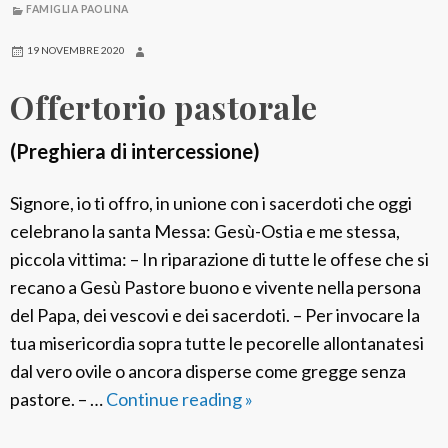
FAMIGLIA PAOLINA
r
i
19 NOVEMBRE 2020
o
Offertorio pastorale
v
o
(Preghiera di intercessione)
c
a
Signore, io ti offro, in unione con i sacerdoti che oggi
z
celebrano la santa Messa: Gesù-Ostia e me stessa,
i
piccola vittima: – In riparazione di tutte le offese che si
o
recano a Gesù Pastore buono e vivente nella persona
n
del Papa, dei vescovi e dei sacerdoti. – Per invocare la
a
tua misericordia sopra tutte le pecorelle allontanatesi
l
dal vero ovile o ancora disperse come gregge senza
e
pastore. – …
Continue reading
O
»
f