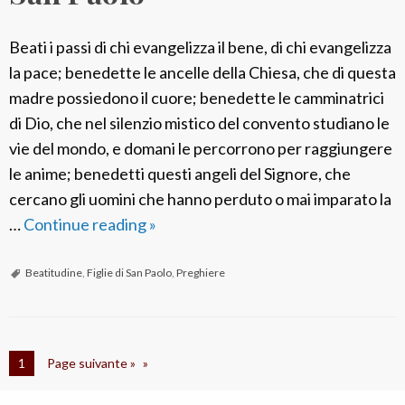
Beati i passi di chi evangelizza il bene, di chi evangelizza
la pace; benedette le ancelle della Chiesa, che di questa
madre possiedono il cuore; benedette le camminatrici
di Dio, che nel silenzio mistico del convento studiano le
vie del mondo, e domani le percorrono per raggiungere
le anime; benedetti questi angeli del Signore, che
cercano gli uomini che hanno perduto o mai imparato la
…
Continue reading
L
»
e
b
Beatitudine
,
Figlie di San Paolo
,
Preghiere
e
a
t
1
Page suivante »
i
t