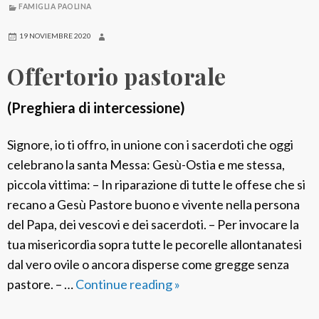
FAMIGLIA PAOLINA
r
i
19 NOVIEMBRE 2020
o
Offertorio pastorale
v
o
(Preghiera di intercessione)
c
a
Signore, io ti offro, in unione con i sacerdoti che oggi
z
celebrano la santa Messa: Gesù-Ostia e me stessa,
i
piccola vittima: – In riparazione di tutte le offese che si
o
recano a Gesù Pastore buono e vivente nella persona
n
del Papa, dei vescovi e dei sacerdoti. – Per invocare la
a
tua misericordia sopra tutte le pecorelle allontanatesi
l
dal vero ovile o ancora disperse come gregge senza
e
pastore. – …
Continue reading
O
»
f