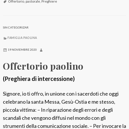
f
Offertorio
,
pastorale
,
Preghiere
e
r
t
SIN CATEGORIZAR
o
FAMIGLIA PAOLINA
r
i
19 NOVIEMBRE 2020
o
Offertorio paolino
p
a
(Preghiera di intercessione)
s
t
Signore, io ti offro, in unione con i sacerdoti che oggi
o
celebrano la santa Messa, Gesù-Ostia e me stesso,
r
piccola vittima: – In riparazione degli errori e degli
a
scandali che vengono diffusi nel mondo con gli
l
strumenti della comunicazione sociale. – Per invocare la