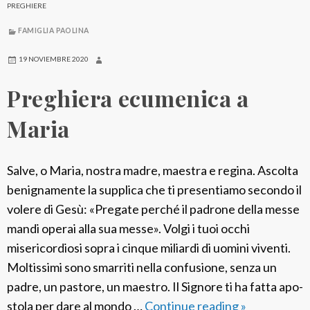
PREGHIERE
FAMIGLIA PAOLINA
19 NOVIEMBRE 2020
Preghiera ecumenica a
Maria
Salve, o Maria, nostra madre, maestra e regina. Ascolta
benignamente la supplica che ti presentiamo secondo il
volere di Gesù: «Pregate perché il padrone della messe
mandi operai alla sua messe». Volgi i tuoi occhi
misericordiosi sopra i cinque miliardi di uomini viventi.
Moltissimi sono smarriti nella confusione, senza un
padre, un pastore, un maestro. Il Signore ti ha fatta apo-
stola per dare al mondo …
Continue reading
P
»