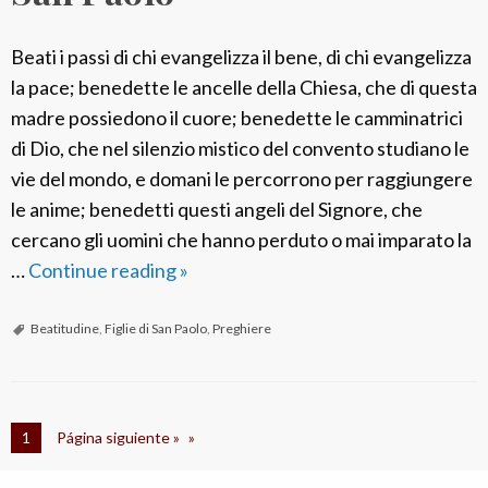
Beati i passi di chi evangelizza il bene, di chi evangelizza
la pace; benedette le ancelle della Chiesa, che di questa
madre possiedono il cuore; benedette le camminatrici
di Dio, che nel silenzio mistico del convento studiano le
vie del mondo, e domani le percorrono per raggiungere
le anime; benedetti questi angeli del Signore, che
cercano gli uomini che hanno perduto o mai imparato la
…
Continue reading
L
»
e
b
Beatitudine
,
Figlie di San Paolo
,
Preghiere
e
a
t
1
Página siguiente »
i
t