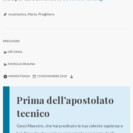
r
e
ecumenica
,
Maria
,
Preghiere
g
h
i
PREGHIERE
e
OPCIONAL
r
a
FAMIGLIA PAOLINA
e
MINIENTRADA
19 NOVIEMBRE 2020
c
u
Prima dell’apostolato
m
e
tecnico
n
i
Gesù Maestro, che hai predicato la tua celeste sapienza e
c