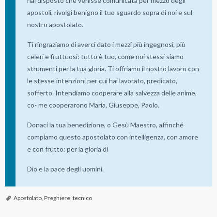
hai disposto che venisse comunicata per mezzo degli
a
apostoli, rivolgi benigno il tuo sguardo sopra di noi e sul
a
nostro apostolato.
M
Ti ringraziamo di averci dato i mezzi più ingegnosi, più
a
celeri e fruttuosi: tutto è tuo, come noi stessi siamo
r
strumenti per la tua gloria. Ti offriamo il nostro lavoro con
i
le stesse intenzioni per cui hai lavorato, predicato,
a
sofferto. Intendiamo cooperare alla salvezza delle anime,
co- me cooperarono Maria, Giuseppe, Paolo.
Donaci la tua benedizione, o Gesù Maestro, affinché
compiamo questo apostolato con intelligenza, con amore
e con frutto: per la gloria di
Dio e la pace degli uomini.
Apostolato
,
Preghiere
,
tecnico