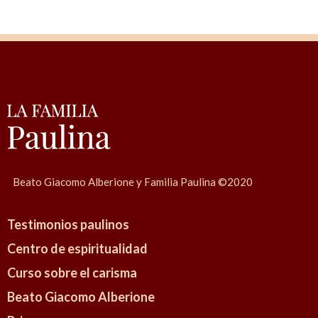
u
d
i
n
i
d
e
l
l
Beato Giacomo Alberione y Familia Paulina ©2020
e
F
Testimonios paulinos
i
Centro de espiritualidad
g
Curso sobre el carisma
l
i
Beato Giacomo Alberione
e