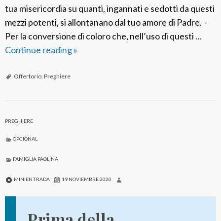
e
tua misericordia su quanti, ingannati e sedotti da questi
mezzi potenti, si allontanano dal tuo amore di Padre. –
Per la conversione di coloro che, nell’uso di questi …
Continue reading
O
»
f
f
Offertorio
,
Preghiere
e
r
t
PREGHIERE
o
OPCIONAL
r
i
FAMIGLIA PAOLINA
o
MINIENTRADA
19 NOVIEMBRE 2020
p
a
Prima della
o