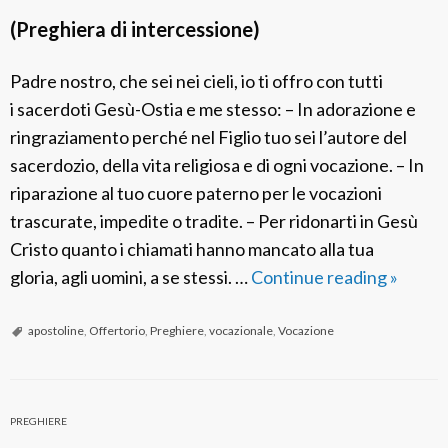
(Preghiera di intercessione)
Padre nostro, che sei nei cieli, io ti offro con tutti
i sacerdoti Gesù-Ostia e me stesso: – In adorazione e
ringraziamento perché nel Figlio tuo sei l’autore del
sacerdozio, della vita religiosa e di ogni vocazione. – In
riparazione al tuo cuore paterno per le vocazioni
trascurate, impedite o tradite. – Per ridonarti in Gesù
Cristo quanto i chiamati hanno mancato alla tua
gloria, agli uomini, a se stessi. …
Continue reading
O
»
f
f
apostoline
,
Offertorio
,
Preghiere
,
vocazionale
,
Vocazione
e
r
t
PREGHIERE
o