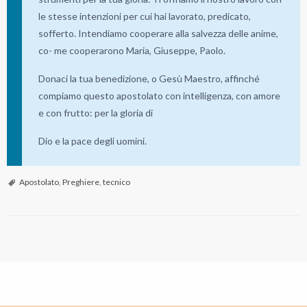
le stesse intenzioni per cui hai lavorato, predicato,
sofferto. Intendiamo cooperare alla salvezza delle anime,
co- me cooperarono Maria, Giuseppe, Paolo.
Donaci la tua benedizione, o Gesù Maestro, affinché
compiamo questo apostolato con intelligenza, con amore
e con frutto: per la gloria di
Dio e la pace degli uomini.
Apostolato
,
Preghiere
,
tecnico
P
o
s
t