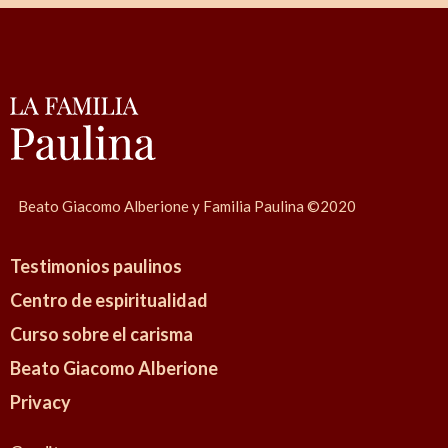
N
a
v
i
g
a
t
i
Beato Giacomo Alberione y Familia Paulina ©2020
o
n
Testimonios paulinos
Centro de espiritualidad
Curso sobre el carisma
Beato Giacomo Alberione
Privacy