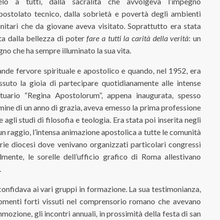
elo a tutti, dalla sacralità che avvolgeva l’impegno
apostolato tecnico, dalla sobrietà e povertà degli ambienti
itari che da giovane aveva visitato. Soprattutto era stata
ta dalla bellezza di poter
fare a tutti la carità della verità
: un
no che ha sempre illuminato la sua vita.
nde fervore spirituale e apostolico e quando, nel 1952, era
suto la gioia di partecipare quotidianamente alle intense
ntuario “Regina Apostolorum”, appena inaugurata, spesso
mine di un anno di grazia, aveva emesso la prima professione
gli studi di filosofia e teologia. Era stata poi inserita negli
 un raggio, l’intensa animazione apostolica a tutte le comunità
varie diocesi dove venivano organizzati particolari congressi
lmente, le sorelle dell’ufficio grafico di Roma allestivano
.
 confidava ai vari gruppi in formazione. La sua testimonianza,
omenti forti vissuti nel comprensorio romano che avevano
mozione, gli incontri annuali, in prossimità della festa di san