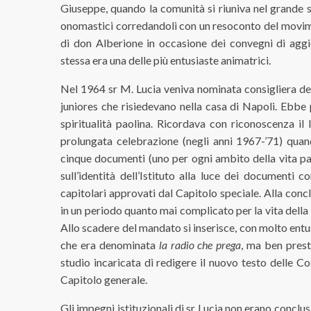
Giuseppe, quando la comunità si riuniva nel grande s
onomastici corredandoli con un resoconto del movimen
di don Alberione in occasione dei convegni di aggio
stessa era una delle più entusiaste animatrici.
Nel 1964 sr M. Lucia veniva nominata consigliera dell
juniores che risiedevano nella casa di Napoli. Ebbe 
spiritualità paolina. Ricordava con riconoscenza il
prolungata celebrazione (negli anni 1967-’71) quand
cinque documenti (uno per ogni ambito della vita paol
sull’identità dell’Istituto alla luce dei documenti 
capitolari approvati dal Capitolo speciale. Alla concl
in un periodo quanto mai complicato per la vita della
Allo scadere del mandato si inserisce, con molto ent
che era denominata
la radio che prega
, ma ben pres
studio incaricata di redigere il nuovo testo delle C
Capitolo generale.
Gli impegni istituzionali di sr Lucia non erano conclu