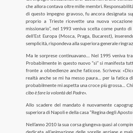
che allora contava oltre mille membri. Responsabilit
di questo impegno gravoso, fu ancora designata sup
proprio a Trieste ricevette una nuova vocazione “
missionario”, nel 1993 veniva scelta come punto di 
dell’Est Europa (Mosca, Praga, Bucarest), inseren
semplicità, rispondeva alla superiora generale ringrazi
Ma le sorprese continuavano… Nel 1995 veniva trasf
Probabilmente in questo nuovo “sì” si manifesta tutta
fronte a obbedienze anche faticose. Scriveva: «Dic
realtà anche se mi ha messo paura… per la fatica di 
probabilmente mi aspetta una croce più grossa… Chied
cibo è fare la volontà del Padre».
Allo scadere del mandato è nuovamente capogrup
superiora di Napoli e della casa “Regina degli Apostol
Nell’anno 2010 la sua corsa giungeva quasi al compim
dedicata all’animazione delle sorelle anziane e ma