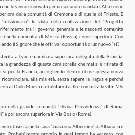
à che le venne rinnovata per un secondo mandato. Al termine
eriora della comunità di Cremona e di quella di Trieste. E
missionaria”. In vista della realizzazione del “Progetto
riferimento tra il governo generale e le nascenti comunità
dosi nella comunità di Mosca (Russia) come superiora. Con
ando il Signore che le offriva l’opportunità di un nuovo “sì”.
erita a Lyon e nominata superiora delegata della Francia.
 la grandezza di questa cara sorella che mai si è ritirata di
o sì per la Francia, accogliendo dentro di me questa nuova
ricominciare, alla mia età, senza sapere la lingua e perché
o al Divin Maestro di aiutarmi a dire con tutta la vita:
Mio
po nella grande comunità “Divina Provvidenza” di Roma,
i” e poi ancora superiora in Via Bosio (Roma).
ento. Inserita nella casa “Giacomo Alberione” di Albano si è
late. Probabilmente proprio in quel tempo ha vergato, con