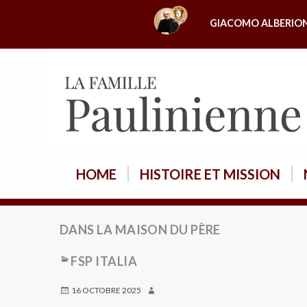
A
GIACOMO ALBERIO
l
l
e
r
a
u
c
o
HOME
HISTOIRE ET MISSION
n
t
e
DANS LA MAISON DU PÈRE
n
u
FSP ITALIA
16 OCTOBRE 2025