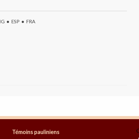
NG
•
ESP
•
FRA
C
Témoins pauliniens