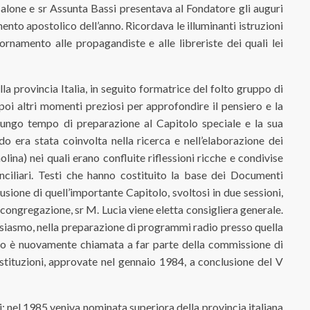
alone e sr Assunta Bassi presentava al Fondatore gli auguri
to apostolico dell’anno. Ricordava le illuminanti istruzioni
rnamento alle propagandiste e alle libreriste dei quali lei
a provincia Italia, in seguito formatrice del folto gruppo di
poi altri momenti preziosi per approfondire il pensiero e la
 lungo tempo di preparazione al Capitolo speciale e la sua
o era stata coinvolta nella ricerca e nell’elaborazione dei
ina) nei quali erano confluite riflessioni ricche e condivise
conciliari. Testi che hanno costituito la base dei Documenti
usione di quell’importante Capitolo, svoltosi in due sessioni,
 congregazione, sr M. Lucia viene eletta consigliera generale.
usiasmo, nella preparazione di programmi radio presso quella
to è nuovamente chiamata a far parte della commissione di
ostituzioni, approvate nel gennaio 1984, a conclusione del V
si: nel 1985 veniva nominata superiora della provincia italiana