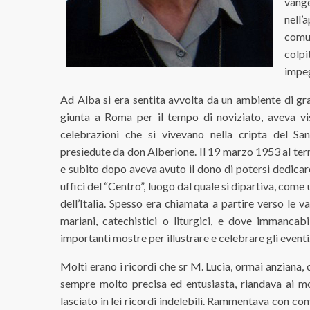
vang
nell’
comun
colpi
impeg
Ad Alba si era sentita avvolta da un ambiente di gra
giunta a Roma per il tempo di noviziato, aveva vis
celebrazioni che si vivevano nella cripta del Sa
presiedute da don Alberione. Il 19 marzo 1953 al ter
e subito dopo aveva avuto il dono di potersi dedicare a
uffici del “Centro”, luogo dal quale si dipartiva, come
dell’Italia. Spesso era chiamata a partire verso le 
mariani, catechistici o liturgici, e dove immancabi
importanti mostre per illustrare e celebrare gli eventi
Molti erano i ricordi che sr M. Lucia, ormai anziana,
sempre molto precisa ed entusiasta, riandava ai m
lasciato in lei ricordi indelebili. Rammentava con com