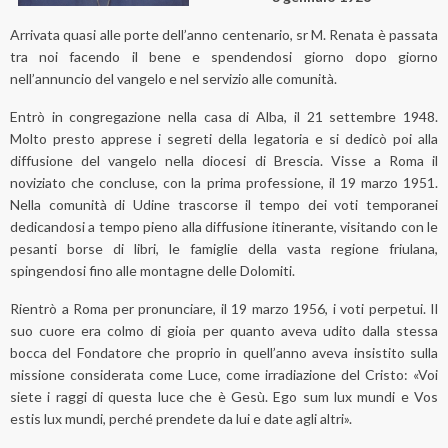
Arrivata quasi alle porte dell’anno centenario, sr M. Renata è passata
tra noi facendo il bene e spendendosi giorno dopo giorno
nell’annuncio del vangelo e nel servizio alle comunità.
Entrò in congregazione nella casa di Alba, il 21 settembre 1948.
Molto presto apprese i segreti della legatoria e si dedicò poi alla
diffusione del vangelo nella diocesi di Brescia. Visse a Roma il
noviziato che concluse, con la prima professione, il 19 marzo 1951.
Nella comunità di Udine trascorse il tempo dei voti temporanei
dedicandosi a tempo pieno alla diffusione itinerante, visitando con le
pesanti borse di libri, le famiglie della vasta regione friulana,
spingendosi fino alle montagne delle Dolomiti.
Rientrò a Roma per pronunciare, il 19 marzo 1956, i voti perpetui. Il
suo cuore era colmo di gioia per quanto aveva udito dalla stessa
bocca del Fondatore che proprio in quell’anno aveva insistito sulla
missione considerata come Luce, come irradiazione del Cristo: «Voi
siete i raggi di questa luce che è Gesù. Ego sum lux mundi e Vos
estis lux mundi, perché prendete da lui e date agli altri».