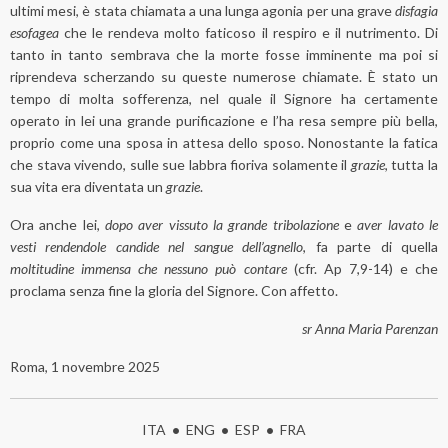
ultimi mesi, è stata chiamata a una lunga agonia per una grave
disfagia
esofagea
che le rendeva molto faticoso il respiro e il nutrimento. Di
tanto in tanto sembrava che la morte fosse imminente ma poi si
riprendeva scherzando su queste numerose chiamate. È stato un
tempo di molta sofferenza, nel quale il Signore ha certamente
operato in lei una grande purificazione e l’ha resa sempre più bella,
proprio come una sposa in attesa dello sposo. Nonostante la fatica
che stava vivendo, sulle sue labbra fioriva solamente il
grazie
, tutta la
sua vita era diventata un
grazie
.
Ora anche lei,
dopo aver vissuto la grande tribolazione
e
aver lavato le
vesti rendendole candide nel sangue dell’agnello
, fa parte di quella
moltitudine immensa che nessuno può contare
(cfr. Ap 7,9-14) e che
proclama senza fine la gloria del Signore. Con affetto.
sr Anna Maria Parenzan
Roma, 1 novembre 2025
ITA
•
ENG
•
ESP
•
FRA