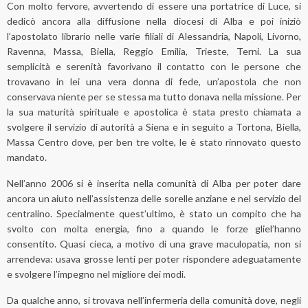
Con molto fervore, avvertendo di essere una portatrice di Luce, si
dedicò ancora alla diffusione nella diocesi di Alba e poi iniziò
l’apostolato librario nelle varie filiali di Alessandria, Napoli, Livorno,
Ravenna, Massa, Biella, Reggio Emilia, Trieste, Terni. La sua
semplicità e serenità favorivano il contatto con le persone che
trovavano in lei una vera donna di fede, un’apostola che non
conservava niente per se stessa ma tutto donava nella missione. Per
la sua maturità spirituale e apostolica è stata presto chiamata a
svolgere il servizio di autorità a Siena e in seguito a Tortona, Biella,
Massa Centro dove, per ben tre volte, le è stato rinnovato questo
mandato.
Nell’anno 2006 si è inserita nella comunità di Alba per poter dare
ancora un aiuto nell’assistenza delle sorelle anziane e nel servizio del
centralino. Specialmente quest’ultimo, è stato un compito che ha
svolto con molta energia, fino a quando le forze gliel’hanno
consentito. Quasi cieca, a motivo di una grave maculopatia, non si
arrendeva: usava grosse lenti per poter rispondere adeguatamente
e svolgere l’impegno nel migliore dei modi.
Da qualche anno, si trovava nell’infermeria della comunità dove, negli