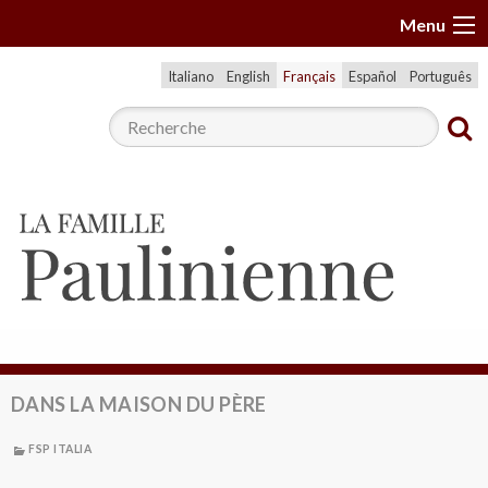
A
Menu
l
l
Italiano
English
Français
Español
Português
e
r
a
u
c
o
n
t
e
n
u
DANS LA MAISON DU PÈRE
FSP ITALIA