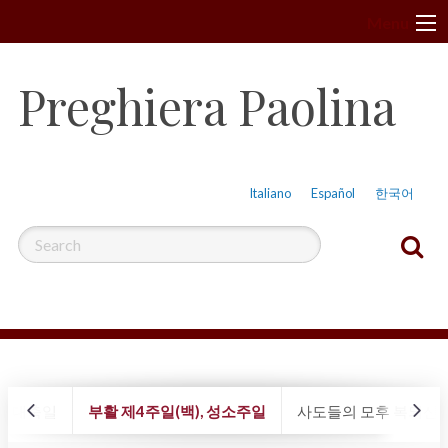
S
Menu
k
i
Preghiera Paolina
p
t
o
c
Italiano
Español
한국어
o
n
t
e
n
t
고유 대축일
부활 제4주일(백), 성소주일
사도들의 모후 복되신 