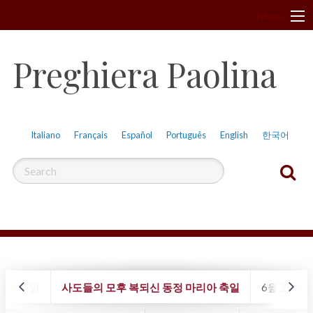
S
Menu
k
i
Preghiera Paolina
p
t
o
c
Italiano
Français
Español
Português
English
한국어
o
n
t
e
n
t
, 성소주일
사도들의 모후 복되신 동정 마리아 축일
6월 29일