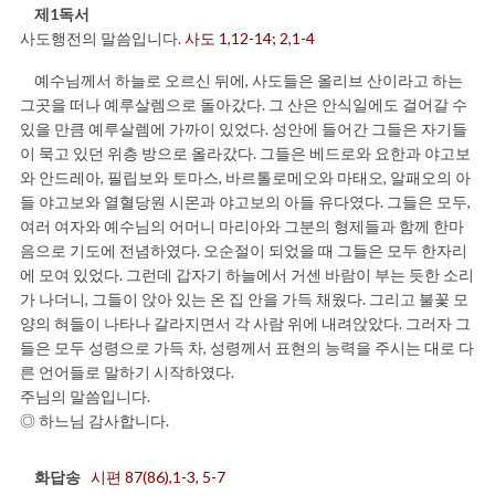
제1독서
사도행전의 말씀입니다.
사도 1,12-14; 2,1-4
예수님께서 하늘로 오르신 뒤에, 사도들은 올리브 산이라고 하는
그곳을 떠나 예루살렘으로 돌아갔다. 그 산은 안식일에도 걸어갈 수
있을 만큼 예루살렘에 가까이 있었다. 성안에 들어간 그들은 자기들
이 묵고 있던 위층 방으로 올라갔다. 그들은 베드로와 요한과 야고보
와 안드레아, 필립보와 토마스, 바르톨로메오와 마태오, 알패오의 아
들 야고보와 열혈당원 시몬과 야고보의 아들 유다였다. 그들은 모두,
여러 여자와 예수님의 어머니 마리아와 그분의 형제들과 함께 한마
음으로 기도에 전념하였다. 오순절이 되었을 때 그들은 모두 한자리
에 모여 있었다. 그런데 갑자기 하늘에서 거센 바람이 부는 듯한 소리
가 나더니, 그들이 앉아 있는 온 집 안을 가득 채웠다. 그리고 불꽃 모
양의 혀들이 나타나 갈라지면서 각 사람 위에 내려앉았다. 그러자 그
들은 모두 성령으로 가득 차, 성령께서 표현의 능력을 주시는 대로 다
른 언어들로 말하기 시작하였다.
주님의 말씀입니다.
◎ 하느님 감사합니다.
화답송
시편 87(86),1-3, 5-7