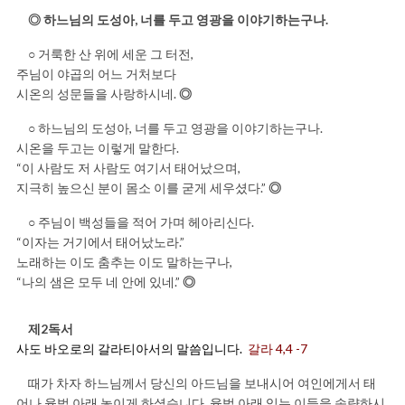
◎ 하느님의 도성아, 너를 두고 영광을 이야기하는구나.
○ 거룩한 산 위에 세운 그 터전,
주님이 야곱의 어느 거처보다
시온의 성문들을 사랑하시네.
◎
○ 하느님의 도성아, 너를 두고 영광을 이야기하는구나.
시온을 두고는 이렇게 말한다.
“이 사람도 저 사람도 여기서 태어났으며,
지극히 높으신 분이 몸소 이를 굳게 세우셨다.”
◎
○ 주님이 백성들을 적어 가며 헤아리신다.
“이자는 거기에서 태어났노라.”
노래하는 이도 춤추는 이도 말하는구나,
“나의 샘은 모두 네 안에 있네.”
◎
제2독서
사도 바오로의 갈라티아서의 말씀입니다.
갈라 4,4 -7
때가 차자 하느님께서 당신의 아드님을 보내시어 여인에게서 태
어나 율법 아래 놓이게 하셨습니다. 율법 아래 있는 이들을 속량하시