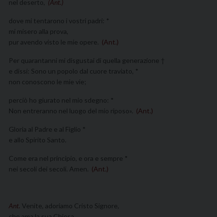
nel deserto,
(Ant.)
dove mi tentarono i vostri padri: *
mi misero alla prova,
pur avendo visto le mie opere.
(Ant.)
Per quarantanni mi disgustai di quella generazione †
e dissi: Sono un popolo dal cuore traviato, *
non conoscono le mie vie;
perciò ho giurato nel mio sdegno: *
Non entreranno nel luogo del mio riposo».
(Ant.)
Gloria al Padre e al Figlio *
e allo Spirito Santo.
Come era nel principio, e ora e sempre *
nei secoli dei secoli. Amen.
(Ant.)
Ant.
Venite, adoriamo Cristo Signore,
che ama la sua Chiesa.