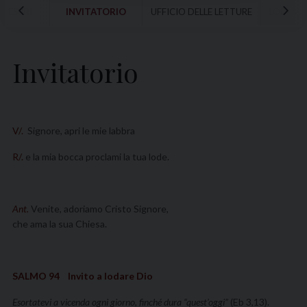
 VESPRI
INVITATORIO
UFFICIO DELLE LETTURE
LODI MA
Invitatorio
V/.
Signore, apri le mie labbra
R/.
e la mia bocca proclami la tua lode.
Ant.
Venite, adoriamo Cristo Signore,
che ama la sua Chiesa.
SALMO 94 Invito a lodare Dio
Esortatevi a vicenda ogni giorno, finché dura “quest’oggi”
(Eb 3,13).