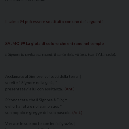
Il salmo 94 può essere sostituito con uno dei seguenti.
SALMO 99
La gioia di coloro che entrano nel tempio
Il Signore fa cantare ai redenti il canto della vittoria
(sant’Atanasio).
Acclamate al Signore, voi tutti della terra, †
servite il Signore nella gioia, *
presentatevi a lui con esultanza.
(Ant.)
Riconoscete che il Signore è Dio; †
egli ci ha fatti e noi siamo suoi, *
suo popolo e gregge del suo pascolo.
(Ant.)
Varcate le sue porte con inni di grazie, †