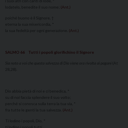
i suoi atri con canti di lode, *
lodatelo, benedite il suo nome;
(Ant.)
poiché buono è il Signore, †
eterna la sua misericordia, *
la sua fedeltà per ogni generazione.
(Ant.)
SALMO 66 Tutti i popoli glorifichino il Signore
Sia noto a voi che questa salvezza di Dio viene ora rivolta ai pagani
(At
28,28).
Dio abbia pietà di noi e ci benedica, *
su di noi faccia splendere il suo volto;
perché si conosca sulla terra la tua via, *
fra tutte le genti la tua salvezza.
(Ant.)
Ti lodino i popoli, Dio, *
ti lodino i popoli tutti.