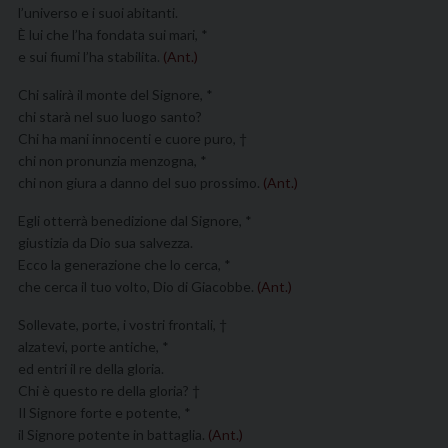
l’universo e i suoi abitanti.
È lui che l’ha fondata sui mari, *
e sui fiumi l’ha stabilita.
(Ant.)
Chi salirà il monte del Signore, *
chi starà nel suo luogo santo?
Chi ha mani innocenti e cuore puro, †
chi non pronunzia menzogna, *
chi non giura a danno del suo prossimo.
(Ant.)
Egli otterrà benedizione dal Signore, *
giustizia da Dio sua salvezza.
Ecco la generazione che lo cerca, *
che cerca il tuo volto, Dio di Giacobbe.
(Ant.)
Sollevate, porte, i vostri frontali, †
alzatevi, porte antiche, *
ed entri il re della gloria.
Chi è questo re della gloria? †
Il Signore forte e potente, *
il Signore potente in battaglia.
(Ant.)