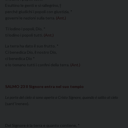
Esultino le genti e si rallegrino,†
perché giudichi i popoli con giustizia, *
governi le nazioni sulla terra.
(Ant.)
Ti lodino i popoli, Dio, *
ti lodino i popoli tutti.
(Ant.)
La terra ha dato il suo frutto. *
Ci benedica Dio, il nostro Dio,
ci benedica Dio *
e lo temano tutti i confini della terra.
(Ant.)
SALMO 23 II Signore entra nel suo tempio
Le porte del cielo si sono aperte a Cristo Signore, quando è salito al cielo
(sant’Ireneo).
Del Signore è la terra e quanto contiene, *