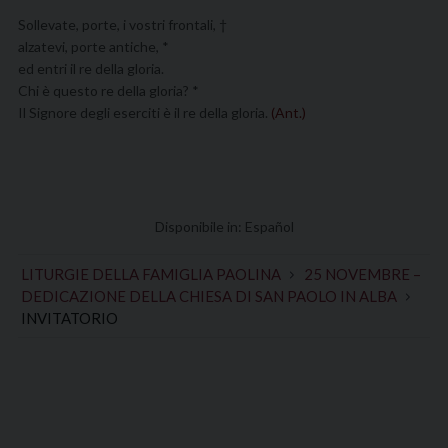
Sollevate, porte, i vostri frontali, †
alzatevi, porte antiche, *
ed entri il re della gloria.
Chi è questo re della gloria? *
Il Signore degli eserciti è il re della gloria.
(Ant.)
Disponibile in:
Español
LITURGIE DELLA FAMIGLIA PAOLINA
25 NOVEMBRE –
DEDICAZIONE DELLA CHIESA DI SAN PAOLO IN ALBA
INVITATORIO