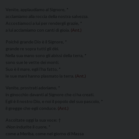
Venite, applaudiamo al Signore, *
acclamiamo alla roccia della nostra salvezza.
Accostiamoci a lui per rendergli grazie, *
a lui acclamiamo con canti di gioia.
(Ant.)
Poiché grande Dio è il Signore, *
grande re sopra tutti gli dèi.
Nella sua mano sono gli abissi della terra, *
sono sue le vette dei monti.
Suo è il mare, egli l’ha fatto, *
le sue mani hanno plasmato la terra.
(Ant.)
Venite, prostrati adoriamo, *
in ginocchio davanti al Signore che ci ha creati.
Egli è il nostro Dio, e noi il popolo del suo pascolo, *
il gregge che egli conduce.
(Ant.)
Ascoltate oggi la sua voce: †
«Non indurite il cuore, *
come a Merìba, come nel giorno di Massa