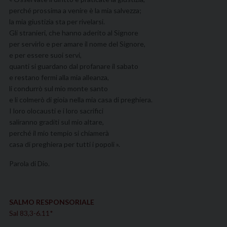
perché prossima a venire è la mia salvezza;
la mia giustizia sta per rivelarsi.
Gli stranieri, che hanno aderito al Signore
per servirlo e per amare il nome del Signore,
e per essere suoi servi,
quanti si guardano dal profanare il sabato
e restano fermi alla mia alleanza,
li condurrò sul mio monte santo
e li colmerò di gioia nella mia casa di preghiera.
I loro olocausti e i loro sacrifici
saliranno graditi sul mio altare,
perché il mio tempio si chiamerà
casa di preghiera per tutti i popoli ».
Parola di Dio.
SALMO RESPONSORIALE
Sal 83,3-6.11*