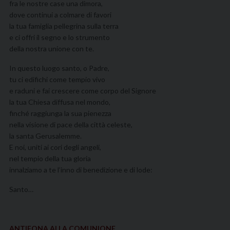
fra le nostre case una dimora,
dove continui a colmare di favori
la tua famiglia pellegrina sulla terra
e ci offri il segno e lo strumento
della nostra unione con te.
In questo luogo santo, o Padre,
tu ci edifichi come tempio vivo
e raduni e fai crescere come corpo del Signore
la tua Chiesa diffusa nel mondo,
finché raggiunga la sua pienezza
nella visione di pace della città celeste,
la santa Gerusalemme.
E noi, uniti ai cori degli angeli,
nel tempio della tua gloria
innalziamo a te l’inno di benedizione e di lode:
Santo…
ANTIFONA ALLA COMUNIONE