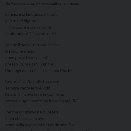
R/.
Nella tua casa, Signore, esultiamo dì gioia.
L’anima mia languisce e brama
gli atri del Signore.
Il mio cuore e la mia carne
esultano nel Dio vivente.
R/.
Anche il passero trova la casa,
la rondine il nido,
dove porre i suoi piccoli,
presso i tuoi altari, Signore,
Dio degli eserciti, mio re e mio Dio.
R/.
Beato chi abita nella tua casa:
sempre canta le tue lodi!
Beato chi trova in te la sua forza:
cresce lungo il cammino il suo vigore.
R/.
Per me un giorno nei tuoi atri
è più che mille altrove,
stare sulla soglia della casa del mio Dio