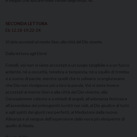
è meglio che abitare nelle tende degli empi.
R/.
SECONDA LETTURA
Eb 12,18-19.22-24
Vi siete accostati al monte Sion, alla città del Dio vivente.
Dalla lettera agli Ebrei
Fratelli, voi non vi siete accostati a un luogo tangibile e a un fuoco
ardente, né a oscurità, tenebra e tempesta, né a squillo di tromba
e a suono di parole, mentre quelli che lo udivano scongiuravano
che Dio non rivolgesse più a loro la parola. Voi vi siete invece
accostati al monte Sion e alla città del Dio vivente, alla
Gerusalemme cele­ste e a mirìadi di angeli, all’adunanza festosa e
all’as­semblea dei primogeniti iscritti nei cieli, al Dio giudice di tutti
e agli spiriti dei giusti resi perfetti, al Mediatore della nuova
Alleanza e al sangue dell’aspersione dalla voce più eloquente di
quello di Abele.