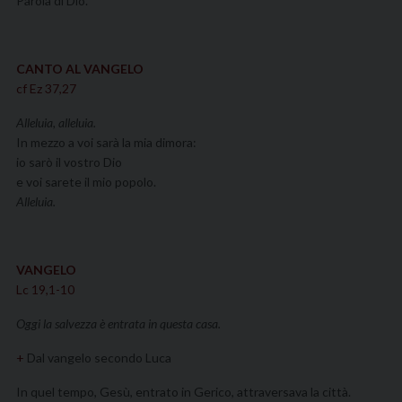
Parola di Dio.
CANTO AL VANGELO
cf Ez 37,27
Alleluia, alleluia.
In mezzo a voi sarà la mia dimora:
io sarò il vostro Dio
e voi sarete il mio popolo.
Alleluia.
VANGELO
Lc 19,1-10
Oggi la salvezza è entrata in questa casa.
+
Dal vangelo secondo Luca
In quel tempo, Gesù, entrato in Gerico, attraversava la città.