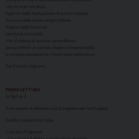
che ricorda con gioia
il giorno della dedicazione di questo tempio
in onore della beata vergine Maria,
Regina degli Apostoli,
perché la comunità
che si raduna in questa santa dimora,
possa offrirti un servizio degno e irreprensibile
e ottenga pienamente i frutti della redenzione.
Per il nostro Signore…
PRIMA LETTURA
Is 56,1 6-7
Il mio tempio si chiamerà casa di preghiera per tutti i popoli
Dal libro del profeta Isaia
Così dice il Signore:
« Osservate il diritto e praticate la giustizia,