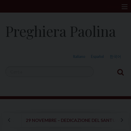
S
Menu
k
i
Preghiera Paolina
p
t
o
c
Italiano
Español
한국어
o
n
t
e
n
t
BERIONE
29 NOVEMBRE – DEDICAZIONE DEL SANTUARIO-BA