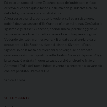
Ed ecco un uomo di nome Zaccheo, capo dei pubblicani e ricco,
cercava di vedere quale fosse Gesù, ma non gli riusciva a causa
della folla, poiché era piccolo di sta­tura.
Allora corse avanti e, per poterlo vedere, salì su un sico­moro,
poiché doveva passare di là. Quando giunse sul luogo, Gesù alzò lo
sguardo e gli dis­se: « Zaccheo, scendi subito, perché oggi devo
fermarmi a casa tua». In fretta scese e lo accolse pieno di gioia.
Vedendo ciò, tutti mormoravano: « È andato ad alloggia­re da un
peccatore! ». Ma Zaccheo, alzatosi, disse al Si­gnore: « Ecco,
Signore, io dò la metà dei miei beni ai po­veri; e se ho frodato
qualcuno, restituisco quattro volte tanto». Gesù gli rispose: «Oggi
la salvezza è entrata in questa casa, perché anch’egli è figlio di
Abramo; il Figlio dell’uomo infatti è venuto a cercare e a salvare ciò
che era perduto». Parola di Dio.
Si dice il
Credo
.
SULLE OFFERTE