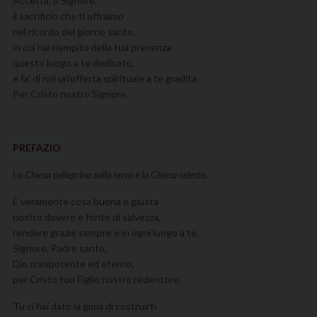
Accetta, o Signore,
il sacrificio che ti offriamo
nel ricordo del giorno santo,
in cui hai riempito della tua presenza
questo luogo a te dedicato,
e fa’ di noi un’offerta spirituale a te gradita.
Per Cristo nostro Signore.
PREFAZIO
La Chiesa pellegrina sulla terra e la Chiesa celeste.
È veramente cosa buona e giusta
nostro dovere e fonte di salvezza,
rendere grazie sempre e in ogni luogo a te,
Signore, Padre santo,
Dio onnipotente ed eterno,
per Cristo tuo Figlio nostro redentore.
Tu ci hai dato la gioia di costruirti