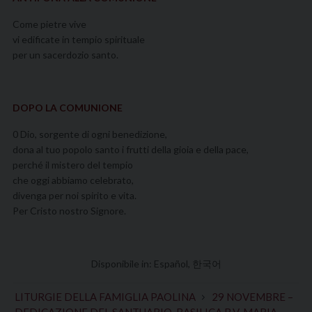
Come pietre vive
vi edificate in tempio spirituale
per un sacerdozio santo.
DOPO LA COMUNIONE
0 Dio, sorgente di ogni benedizione,
dona al tuo popolo santo i frutti della gioia e della pace,
perché il mistero del tempio
che oggi abbiamo celebrato,
divenga per noi spirito e vita.
Per Cristo nostro Signore.
Disponibile in:
Español
한국어
LITURGIE DELLA FAMIGLIA PAOLINA
29 NOVEMBRE –
DEDICAZIONE DEL SANTUARIO-BASILICA B.V. MARIA