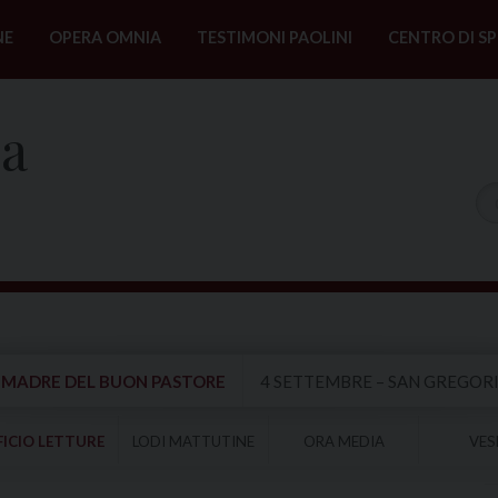
NE
OPERA OMNIA
TESTIMONI PAOLINI
CENTRO DI SP
na
A MADRE DEL BUON PASTORE
4 SETTEMBRE – SAN GREGO
FICIO LETTURE
LODI MATTUTINE
ORA MEDIA
VES