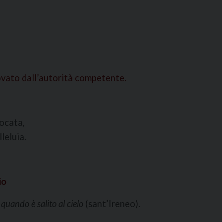
ovato dall’autorità competente.
vocata,
leluia.
io
 quando è salito al cielo
(sant’Ireneo).