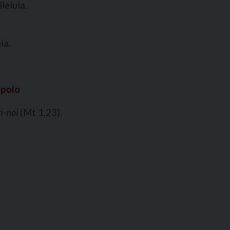
leluia.
ia.
opolo
n-noi
(Mt 1,23).