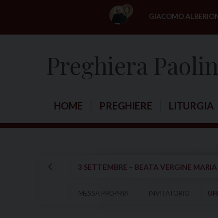
S
GIACOMO ALBERIO
k
i
p
Preghiera Paoli
t
o
c
o
HOME
PREGHIERE
LITURGIA
n
t
e
n
t
 PAOLO APOSTOLO
3 SETTEMBRE – BEATA VERGINE MARI
MESSA PROPRIA
INVITATORIO
UF