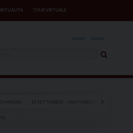
IRITUALITÀ
TOUR VIRTUALE
Italiano
Español
RIO MAGNO
29 SETTEMBRE – SANTI ARCANGELI MICHELE, G
PRI