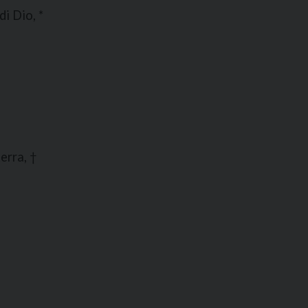
di Dio, *
terra, †