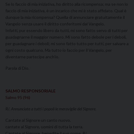
Se lo faccio di mia iniziativa, ho diritto alla ricompensa; ma se non lo
faccio di mia iniziativa, è un incarico che mi è stato affidato. Qual è
dunque la mia ricompensa? Quella di annunciare gratuitamente il
Vangelo senza usare il diritto conferitomi dal Vangelo.
Infatti, pur essendo libero da tutti, mi sono fatto servo di tutti per
guadagnarne il maggior numero. Mi sono fatto debole per i deboli,
per guadagnare i deboli; mi sono fatto tutto per tutti, per salvare a
ogni costo qualcuno. Ma tutto io faccio per il Vangelo, per
diventarne partecipe anch’io.
Parola di Dio.
SALMO RESPONSORIALE
Salmo 95 (96)
R/.
Annunciate a tutti i popoli le meraviglie del Signore.
Cantate al Signore un canto nuovo,
cantate al Signore, uomini di tutta la terra.
Cantate al Signore, benedite il suo nome. R/.