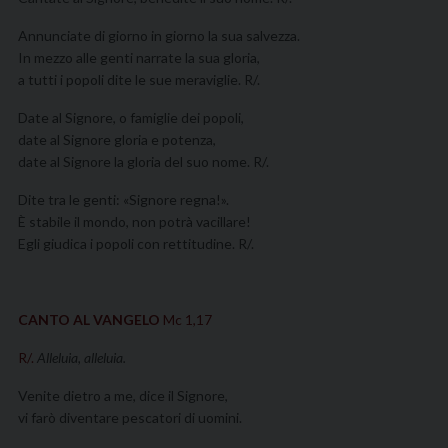
Annunciate di giorno in giorno la sua salvezza.
In mezzo alle genti narrate la sua gloria,
a tutti i popoli dite le sue meraviglie. R/.
Date al Signore, o famiglie dei popoli,
date al Signore gloria e potenza,
date al Signore la gloria del suo nome. R/.
Dite tra le genti: «Signore regna!».
È stabile il mondo, non potrà vacillare!
Egli giudica i popoli con rettitudine. R/.
C
ANTO AL VANGELO
Mc 1,17
R/.
Alleluia, alleluia.
Venite dietro a me, dice il Signore,
vi farò diventare pescatori di uomini.