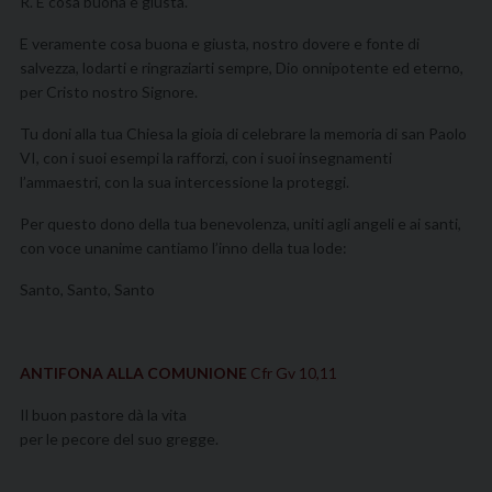
R. E cosa buona e giusta.
E veramente cosa buona e giusta, nostro dovere e fonte di
salvezza, lodarti e ringraziarti sempre, Dio onnipotente ed eterno,
per Cristo nostro Signore.
Tu doni alla tua Chiesa la gioia di celebrare la memoria di san Paolo
VI, con i suoi esempi la rafforzi, con i suoi insegnamenti
l’ammaestri, con la sua intercessione la proteggi.
Per questo dono della tua benevolenza, uniti agli angeli e ai santi,
con voce unanime cantiamo l’inno della tua lode:
Santo, Santo, Santo
ANTIFONA ALLA COMUNIONE
Cfr Gv 10,11
Il buon pastore dà la vita
per le pecore del suo gregge.