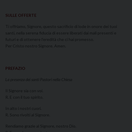
SULLE OFFERTE
Ti offriamo, Signore, questo sacrificio di lode in onore dei tuoi
santi, nella serena fiducia di essere liberati dai mali presenti e
futuri e di ottenere l’eredità che ci hai promesso.
Per Cristo nostro Signore. Amen.
PREFAZIO
La presenza dei santi Pastori nella Chiesa
Il Signore sia con voi.
R. E con il tuo spirito.
In alto i nostri cuori.
R. Sono rivolti al Signore.
Rendiamo grazie al Signore, nostro Dio.