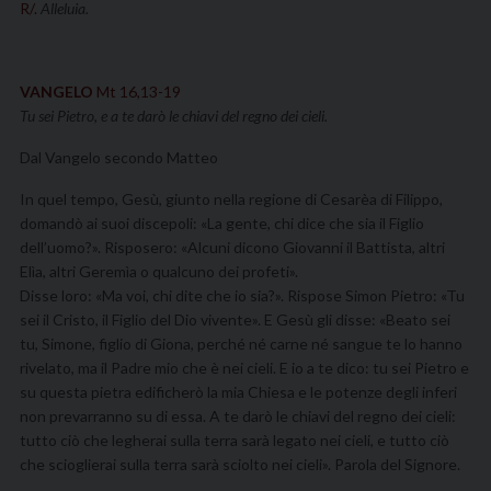
R/.
Alleluia.
VANGELO
Mt 16,13-19
Tu sei Pietro, e a te darò le chiavi del regno dei cieli.
Dal Vangelo secondo Matteo
In quel tempo, Gesù, giunto nella regione di Cesarèa di Filippo,
domandò ai suoi discepoli: «La gente, chi dice che sia il Figlio
dell’uomo?». Risposero: «Alcuni dicono Giovanni il Battista, altri
Elìa, altri Geremìa o qualcuno dei profeti».
Disse loro: «Ma voi, chi dite che io sia?». Rispose Simon Pietro: «Tu
sei il Cristo, il Figlio del Dio vivente». E Gesù gli disse: «Beato sei
tu, Simone, figlio di Giona, perché né carne né sangue te lo hanno
rivelato, ma il Padre mio che è nei cieli. E io a te dico: tu sei Pietro e
su questa pietra edificherò la mia Chiesa e le potenze degli inferi
non prevarranno su di essa. A te darò le chiavi del regno dei cieli:
tutto ciò che legherai sulla terra sarà legato nei cieli, e tutto ciò
che scioglierai sulla terra sarà sciolto nei cieli». Parola del Signore.