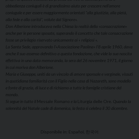
obbedienza coniugali è di grandissimo aiuto per crescere nell’amore
coniugale e per essere maggiormente orientati “alla giustizia, alla pietà,
alla fede e alla carità”, volute dal Signore».
Don Alberione introduceva nella Chiesa la realtà della «consacrazione»
anche per le persone sposate, superando il concetto che tale consacrazione
fosse un privilegio riservato unicamente ai « religiosi ».
La Santa Sede, approvando l’«Associazione Paolina» l’8 aprile 1960, dava
anche il suo assenso definitivo a questa fondazione, che vide la sua nascita
effettiva in una data me­moranda, la sera del 26 novembre 1971, il giorno
in cui mori­va don Alberione.
Maria e Giuseppe, uniti da un vincolo di amore sponsale e verginale, vissuti
in quotidiana familiarità con il Figlio nella casa di Nazareth, sono modello
e fonte di grazia, di luce e di richiamo a tutte le famiglie cristiane del
mondo.
Si segue in tutto il
Messale Romano
e la
Liturgia delle Ore
. Quando la
solennità del Natale cade di domenica, la fe­sta si celebra il 30 dicembre.
Disponibile in:
Español
한국어