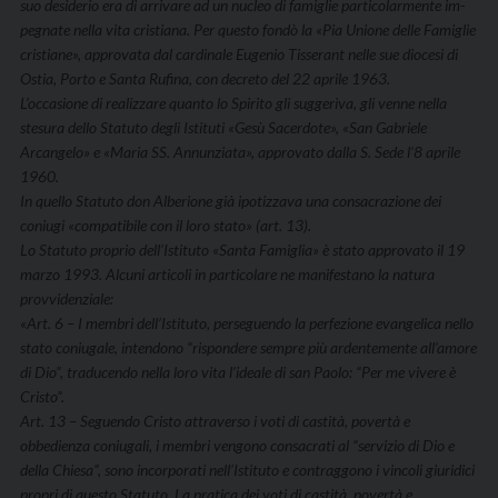
suo desiderio era di arrivare ad un nucleo di famiglie particolarmente im­
pegnate nella vita cristiana. Per questo fondò la «Pia Unione delle Famiglie
cristiane», approvata dal cardinale Eugenio Tisserant nelle sue diocesi di
Ostia, Porto e Santa Rufina, con decreto del 22 aprile 1963.
L’occasione di realizzare quanto lo Spirito gli suggeriva, gli venne nella
stesura dello Statuto degli Istituti «Gesù Sa­cerdote», «San Gabriele
Arcangelo» e «Maria SS. Annunzia­ta», approvato dalla S. Sede l’8 aprile
1960.
In quello Statuto don Alberione già ipotizzava una consacrazione dei
coniugi «compatibile con il loro stato» (art. 13).
Lo Statuto proprio dell’Istituto «Santa Famiglia» è stato approvato il 19
marzo 1993. Alcuni articoli in particolare ne manifestano la natura
provvidenziale:
«Art. 6 – I membri dell’Istituto, perseguendo la perfezione evangelica nello
stato coniugale, intendono “rispondere sem­pre più ardentemente all’amore
di Dio”, traducendo nella lo­ro vita l’ideale di san Paolo: “Per me vivere è
Cristo”.
Art. 13 – Seguendo Cristo attraverso i voti di castità, pover­tà e
obbedienza coniugali, i membri vengono consacrati al “servizio di Dio e
della Chiesa”, sono incorporati nell’Istituto e contraggono i vincoli giuridici
propri di questo Statuto. La pratica dei voti di castità, povertà e