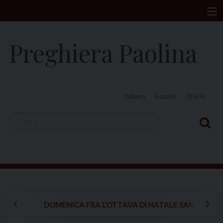
S
Menu
k
i
Preghiera Paolina
p
t
o
c
Italiano
Español
한국어
o
n
t
e
n
t
IN ROMA
DOMENICA FRA L’OTTAVA DI NATALE SANTA FAMI