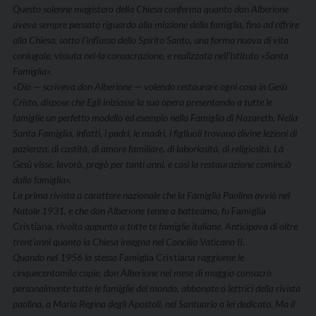
Questo solenne magistero della Chiesa conferma quanto don Alberione
aveva sempre pensato riguardo alla missione della famiglia, fino ad offrire
alla Chiesa, sotto l’influsso dello Spirito Santo, una forma nuova di vita
coniugale, vissuta nel-la consacrazione, e realizzata nell’Istituto «Santa
Famiglia».
«Dio — scriveva don Alberione — volendo restaurare ogni cosa in Gesù
Cristo, dispose che Egli iniziasse la sua opera presentando a tutte le
famiglie un perfetto modello ed esem­pio nella Famiglia di Nazareth. Nella
Santa Famiglia, infatti, i padri, le madri, i figliuoli trovano divine lezioni di
pazien­za, di castità, di amore familiare, di laboriosità, di religiosi­tà. Là
Gesù visse, lavorò, pregò per tanti anni, e così la re­staurazione cominciò
dalla famiglia».
La prima rivista a carattere nazionale che la Famiglia Pao­lina avviò nel
Natale 1931, e che don Alberione tenne a batte­simo, fu
Famiglia
Cristiana
, rivolta appunto a tutte te fami­glie italiane. Anticipava di oltre
trent’anni quanto la Chiesa insegna nel Concilio Vaticano II.
Quando nel 1956 la stessa
Famiglia Cristiana
raggiunse le
cinquecentomila copie, don Alberione nel mese di maggio consacrò
personalmente tutte le famiglie del mondo, abbo­nate o lettrici della rivista
paolina, a Maria Regina degli Apostoli, nel Santuario a lei dedicato. Ma il