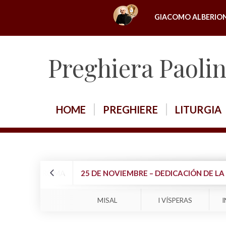
S
GIACOMO ALBERIO
k
i
p
Preghiera Paoli
t
o
c
o
HOME
PREGHIERE
LITURGIA
n
t
e
n
t
 MAESTRO EN ROMA
25 DE NOVIEMBRE – DEDICACIÓN DE LA 
MISAL
I VÍSPERAS
I