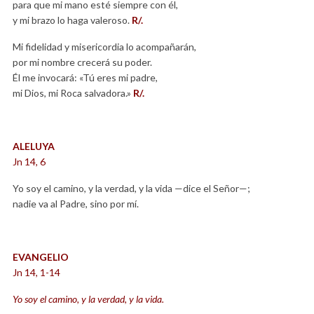
para que mi mano esté siempre con él,
y mi brazo lo haga valeroso.
R/.
Mi fidelidad y misericordia lo acompañarán,
por mi nombre crecerá su poder.
Él me invocará: «Tú eres mi padre,
mi Dios, mi Roca salvadora.»
R/.
ALELUYA
Jn 14, 6
Yo soy el camino, y la verdad, y la vida —dice el Señor—;
nadie va al Padre, sino por mí.
EVANGELIO
Jn 14, 1-14
Yo soy el camino, y la verdad, y la vida.