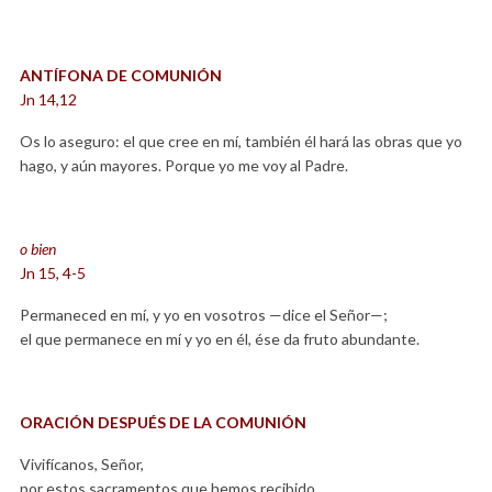
ANTÍFONA DE COMUNIÓN
Jn 14,12
Os lo aseguro: el que cree en mí, también él hará las obras que yo
hago, y aún mayores. Porque yo me voy al Padre.
o bien
Jn 15, 4-5
Permaneced en mí, y yo en vosotros —dice el Señor—;
el que permanece en mí y yo en él, ése da fruto abundante.
ORACIÓN DESPUÉS DE LA COMUNIÓN
Vivifícanos, Señor,
por estos sacramentos que hemos recibido,