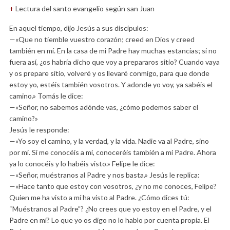
+
Lectura del santo evangelio según san Juan
En aquel tiempo, dijo Jesús a sus discípulos:
—«Que no tiemble vuestro corazón; creed en Dios y creed
también en mí. En la casa de mi Padre hay muchas estancias; si no
fuera así, ¿os habría dicho que voy a prepararos sitio? Cuando vaya
y os prepare sitio, volveré y os llevaré conmigo, para que donde
estoy yo, estéis también vosotros. Y adonde yo voy, ya sabéis el
camino.» Tomás le dice:
—«Señor, no sabemos adónde vas, ¿cómo podemos saber el
camino?»
Jesús le responde:
—«Yo soy el camino, y la verdad, y la vida. Nadie va al Padre, sino
por mí. Si me conocéis a mí, conoceréis también a mi Padre. Ahora
ya lo conocéis y lo habéis visto.» Felipe le dice:
—«Señor, muéstranos al Padre y nos basta.» Jesús le replica:
—«Hace tanto que estoy con vosotros, ¿y no me conoces, Felipe?
Quien me ha visto a mí ha visto al Padre. ¿Cómo dices tú:
“Muéstranos al Padre”? ¿No crees que yo estoy en el Padre, y el
Padre en mí? Lo que yo os digo no lo hablo por cuenta propia. El