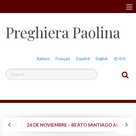
S
Menu
k
i
Preghiera Paolina
p
t
o
c
Italiano
Français
Español
English
한국어
o
n
t
e
n
t
EN ALBA
26 DE NOVIEMBRE – BEATO SANTIAGO ALBERION