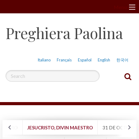
S
Menu
k
i
Preghiera Paolina
p
t
o
c
Italiano
Français
Español
English
한국어
o
n
t
e
n
t
SBITERO
JESUCRISTO, DIVIN MAESTRO
31 DE OCTUBRE