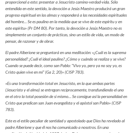
proporcional a esto: presentar a Jesucristo camino-verdad-vida. Sólo
entendida en este sentido, la devoción a Jesús Maestro producirá un gran
progreso espiritual en las almas y responderá a las necesidades espirituales
del hombre… Se es paulino en la medida que se vive de este espíritu y en
este espíritu» (Pr DM 80). Por tanto, la devoción a Jesús Maestro no es
simplemente un conjunto de prácticas, sino un estilo de vida, un modo de
pensar, de razonar y de obrar.
El padre Alberione se preguntará en una meditación: «¿Cuál es la suprema
personalidad? ¿Cuál el ideal paulino? ¿Cómo y cuándo se realiza y se vive?
Cuando se puede decir, como san Pablo: “Vivo yo, pero ya no soy yo, es
Cristo quien vive en mí” (Ga 2, 20)» (CISP 783).
«Es una transformación total en Jesucristo, en la que ambas partes
(Jesucristo y el alma) se entregan recíprocamente, transfundiendo el uno
en el otro la total posesión de sí mismo… Se consigue así la personalidad en
Cristo que predican san Juan evangelista y el apóstol san Pablo» (CISP
783).
Este es el estilo peculiar de santidad y apostolado que Dios ha revelado al
padre Alberione y que él nos ha comunicado a nosotros. En una