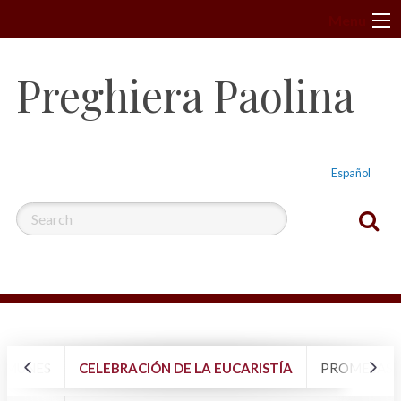
S
Menu
k
i
Preghiera Paolina
p
t
o
c
Español
o
n
t
e
n
t
OMUNES
CELEBRACIÓN DE LA EUCARISTÍA
PROMESAS B