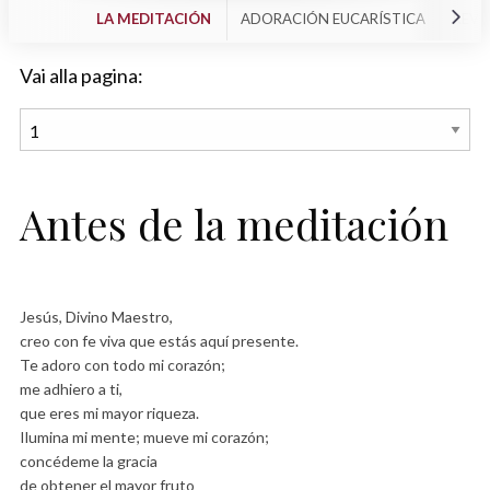
LA MEDITACIÓN
ADORACIÓN EUCARÍSTICA
REVI
Vai alla pagina:
Antes de la meditación
Jesús, Divino Maestro,
creo con fe viva que estás aquí presente.
Te adoro con todo mi corazón;
me adhiero a ti,
que eres mi mayor riqueza.
Ilumina mi mente; mueve mi corazón;
concédeme la gracia
de obtener el mayor fruto