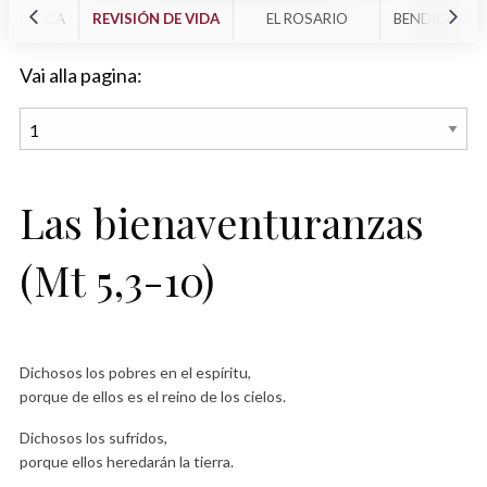
ARÍSTICA
REVISIÓN DE VIDA
EL ROSARIO
BENDICIÓN E
Vai alla pagina:
Las bienaventuranzas
(Mt 5,3-10)
Dichosos los pobres en el espíritu,
porque de ellos es el reino de los cielos.
Dichosos los sufridos,
porque ellos heredarán la tierra.